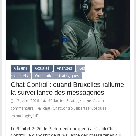
A la une
Actualité
Analyses
Les
essentiels
Orientations stratégiques
Chat Control : quand Bruxelles rallume
la surveillance des messageries
17 juillet 2026
Rédaction Strategika
Aucun
,
,
,
commentaire
chat
ChatControl
libertesPubliques
,
technologie
UE
Le 9 juillet 2026, le Parlement européen a rétabli Chat
Control, le dispositif de surveillance des messageries qui