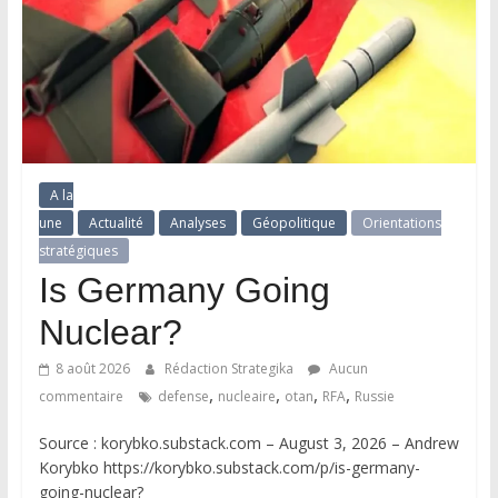
A la
une
Actualité
Analyses
Géopolitique
Orientations
stratégiques
Is Germany Going
Nuclear?
8 août 2026
Rédaction Strategika
Aucun
,
,
,
,
commentaire
defense
nucleaire
otan
RFA
Russie
Source : korybko.substack.com – August 3, 2026 – Andrew
Korybko https://korybko.substack.com/p/is-germany-
going-nuclear?