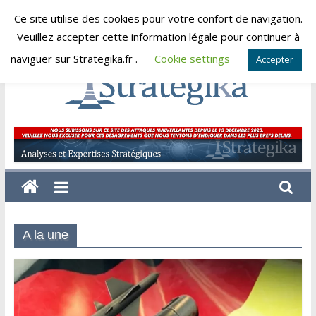
Skip
Ce site utilise des cookies pour votre confort de navigation.
samedi, août 8, 2026
to
Veuillez accepter cette information légale pour continuer à
content
naviguer sur Strategika.fr .
Cookie settings
Accepter
Strategika
Expertise
et
Analyses
géostratégiques
A la une