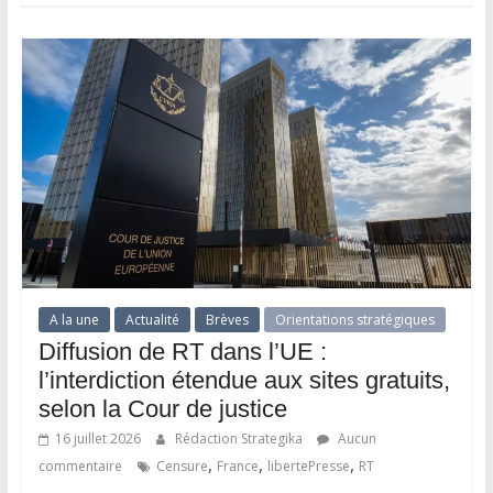
A la une
Actualité
Brèves
Orientations stratégiques
Diffusion de RT dans l’UE :
l’interdiction étendue aux sites gratuits,
selon la Cour de justice
16 juillet 2026
Rédaction Strategika
Aucun
,
,
,
commentaire
Censure
France
libertePresse
RT