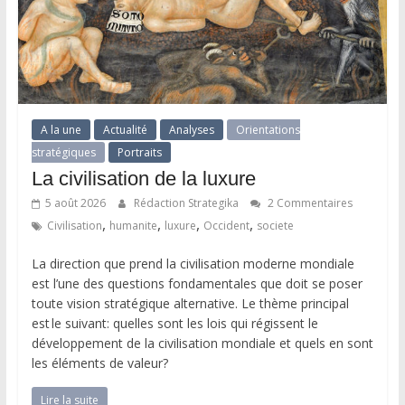
A la une
Actualité
Analyses
Orientations
stratégiques
Portraits
La civilisation de la luxure
5 août 2026
Rédaction Strategika
2 Commentaires
,
,
,
,
Civilisation
humanite
luxure
Occident
societe
La direction que prend la civilisation moderne mondiale
est l’une des questions fondamentales que doit se poser
toute vision stratégique alternative. Le thème principal
est le suivant: quelles sont les lois qui régissent le
développement de la civilisation mondiale et quels en sont
les éléments de valeur?
Lire la suite