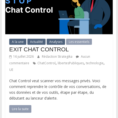
A la une
Actualité
Analyses
Les essentiels
EXIT CHAT CONTROL
16 juillet 2026
Rédaction Strategika
Aucun
,
,
,
commentaire
ChatControl
libertesPubliques
technologie
UE
Chat Control veut scanner vos messages privés. Voici
comment reprendre le contrôle de vos conversations, de
vos données et de vos outils, étape par étape, du
débutant au lanceur d’alerte.
Lire la suite