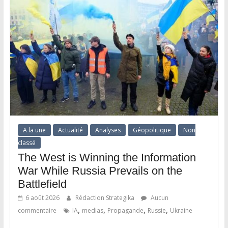
A la une
Actualité
Analyses
Géopolitique
Non
classé
The West is Winning the Information
War While Russia Prevails on the
Battlefield
6 août 2026
Rédaction Strategika
Aucun
,
,
,
,
commentaire
IA
medias
Propagande
Russie
Ukraine