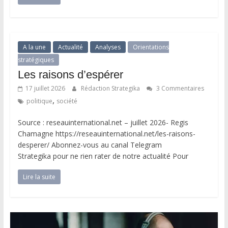
A la une
Actualité
Analyses
Orientations
stratégiques
Les raisons d’espérer
17 juillet 2026
Rédaction Strategika
3 Commentaires
,
politique
société
Source : reseauinternational.net – juillet 2026- Regis
Chamagne https://reseauinternational.net/les-raisons-
desperer/ Abonnez-vous au canal Telegram
Strategika pour ne rien rater de notre actualité Pour
Lire la suite