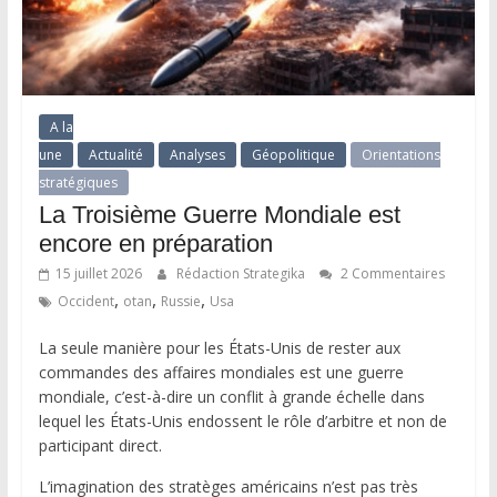
A la
une
Actualité
Analyses
Géopolitique
Orientations
stratégiques
La Troisième Guerre Mondiale est
encore en préparation
15 juillet 2026
Rédaction Strategika
2 Commentaires
,
,
,
Occident
otan
Russie
Usa
La seule manière pour les États-Unis de rester aux
commandes des affaires mondiales est une guerre
mondiale, c’est-à-dire un conflit à grande échelle dans
lequel les États-Unis endossent le rôle d’arbitre et non de
participant direct.
L’imagination des stratèges américains n’est pas très