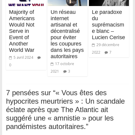
Majority of
Un réseau
Le paradoxe
Americans
internet
du
Would Not
artisanal et
suprémacism
Serve in
décentralisé
e blanc –
Event of
pour éviter
Lucien Cerise
Another
les coupures
29 décembre
World War
dans les pays
2022
7
autoritaires
5 avril 2024
17 octobre
0
2021
3
7 pensées sur “
« Vous êtes des
hypocrites meurtriers » : Un scandale
éclate après que The Atlantic ait
suggéré une « amnistie » pour les
pandémistes autoritaires.
”