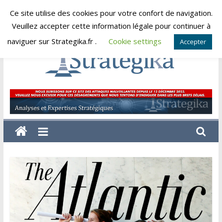
Skip
Ce site utilise des cookies pour votre confort de navigation.
samedi, août 8, 2026
to
Veuillez accepter cette information légale pour continuer à
content
naviguer sur Strategika.fr .
Cookie settings
Accepter
Strategika
Expertise
et
Analyses
géostratégiques