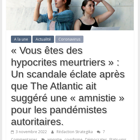
A la une
Actualité
Coronavirus
« Vous êtes des
hypocrites meurtriers » :
Un scandale éclate après
que The Atlantic ait
suggéré une « amnistie »
pour les pandémistes
autoritaires.
3 novembre 2022
Rédaction Strategika
7
,
,
,
,
Commentaires
amnistie
covidisme
Démocrates
Etats-unis