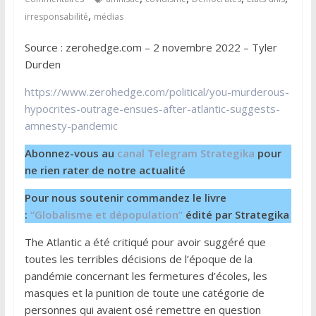
,
irresponsabilité
médias
Source : zerohedge.com – 2 novembre 2022 – Tyler
Durden
https://www.zerohedge.com/political/you-murderous-
hypocrites-outrage-ensues-after-atlantic-suggests-
amnesty-pandemic
Abonnez-vous au
canal Telegram Strategika
pour
ne rien rater de notre actualité
Pour nous soutenir commandez le livre
:
“Globalisme et dépopulation”
édité par Strategika
The Atlantic a été critiqué pour avoir suggéré que
toutes les terribles décisions de l’époque de la
pandémie concernant les fermetures d’écoles, les
masques et la punition de toute une catégorie de
personnes qui avaient osé remettre en question