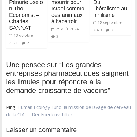
Pénurie »selo
mourrir pour
Du
n The
Israel comme
libéralisme au
Economist –
des animaux
nihilisme
Charles
à l’abattoir
18 septembre
SANNAT
29 août 2024
2023
2
13 octobre
3
2021
2
Une pensée sur “
Les grandes
entreprises pharmaceutiques saignent
les limules pour répondre à la
demande croissante de vaccins
”
Ping :
Human Ecology Fund, la mission de lavage de cerveau
de la CIA — Der Friedensstifter
Laisser un commentaire