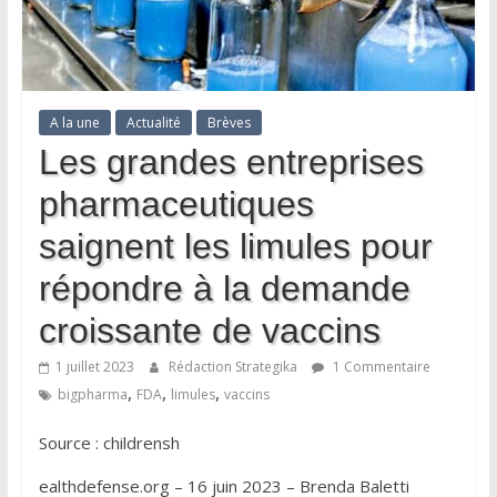
A la une
Actualité
Brèves
Les grandes entreprises
pharmaceutiques
saignent les limules pour
répondre à la demande
croissante de vaccins
1 juillet 2023
Rédaction Strategika
1 Commentaire
,
,
,
bigpharma
FDA
limules
vaccins
Source : childrensh
ealthdefense.org – 16 juin 2023 – Brenda Baletti