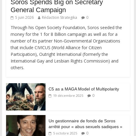
Soros Spends Big on Secretary
General Campaign
5 juin 2026
Rédaction Strategika
0
Through his Open Society Foundation, Soros seeded the
money for the 1 for 8 Billion campaign as well as for a
number of its partner Non-Governmental Organizations
that include CIVICUS (World Alliance for Citizen
Participation), Outright International (formerly the
International Gay and Lesbian Rights Commission) and
others.
C5 as a MAGA Model of Multipolarity
0
19 décembre 2025
Un gestionnaire de fonds de Soros
arrêté pour « abus sexuels sadiques »
0
5 octobre 2025