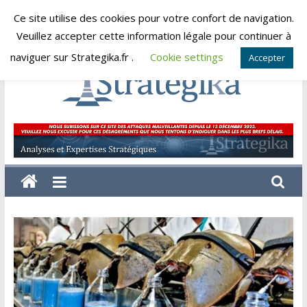
Skip
Ce site utilise des cookies pour votre confort de navigation.
vendredi, août 7, 2026
to
Veuillez accepter cette information légale pour continuer à
content
naviguer sur Strategika.fr .
Cookie settings
Accepter
Strategika
Expertise
et
Analyses
géostratégiques