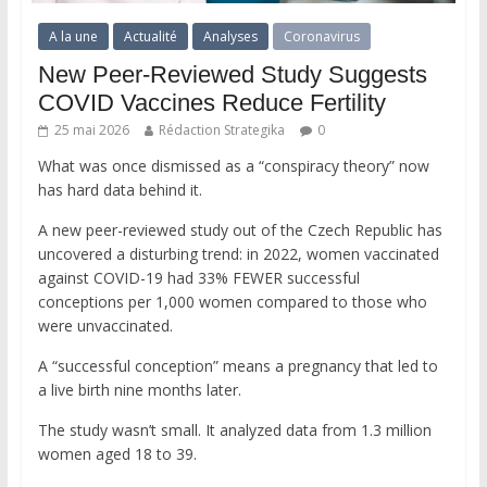
A la une
Actualité
Analyses
Coronavirus
New Peer-Reviewed Study Suggests
COVID Vaccines Reduce Fertility
25 mai 2026
Rédaction Strategika
0
What was once dismissed as a “conspiracy theory” now
has hard data behind it.
A new peer-reviewed study out of the Czech Republic has
uncovered a disturbing trend: in 2022, women vaccinated
against COVID-19 had 33% FEWER successful
conceptions per 1,000 women compared to those who
were unvaccinated.
A “successful conception” means a pregnancy that led to
a live birth nine months later.
The study wasn’t small. It analyzed data from 1.3 million
women aged 18 to 39.