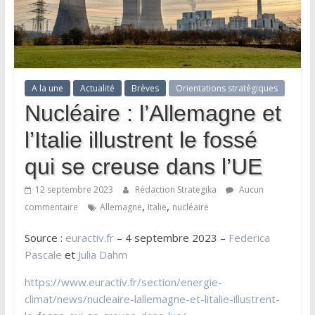
A la une
Actualité
Brèves
Orientations stratégiques
Nucléaire : l’Allemagne et
l’Italie illustrent le fossé
qui se creuse dans l’UE
12 septembre 2023
Rédaction Strategika
Aucun
,
,
commentaire
Allemagne
Italie
nucléaire
Source :
euractiv.fr
– 4 septembre 2023 –
Federica
Pascale
et
Julia Dahm
https://www.euractiv.fr/section/energie-
climat/news/nucleaire-lallemagne-et-litalie-illustrent-