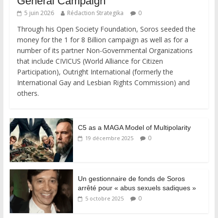
General Campaign
5 juin 2026
Rédaction Strategika
0
Through his Open Society Foundation, Soros seeded the
money for the 1 for 8 Billion campaign as well as for a
number of its partner Non-Governmental Organizations
that include CIVICUS (World Alliance for Citizen
Participation), Outright International (formerly the
International Gay and Lesbian Rights Commission) and
others.
C5 as a MAGA Model of Multipolarity
0
19 décembre 2025
Un gestionnaire de fonds de Soros
arrêté pour « abus sexuels sadiques »
0
5 octobre 2025