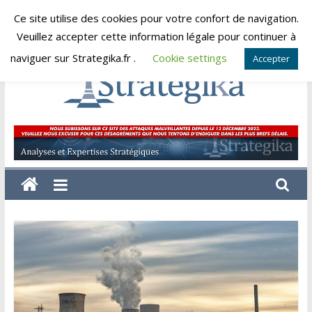
Skip
Ce site utilise des cookies pour votre confort de navigation.
dimanche, août 9, 2026
to
Veuillez accepter cette information légale pour continuer à
content
naviguer sur Strategika.fr .
Cookie settings
Accepter
Strategika
Expertise
et
Analyses
géostratégiques