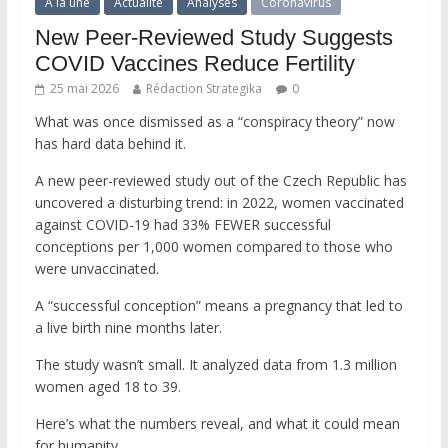
A la une
Actualité
Analyses
Coronavirus
New Peer-Reviewed Study Suggests
COVID Vaccines Reduce Fertility
25 mai 2026
Rédaction Strategika
0
What was once dismissed as a “conspiracy theory” now
has hard data behind it.
A new peer-reviewed study out of the Czech Republic has
uncovered a disturbing trend: in 2022, women vaccinated
against COVID-19 had 33% FEWER successful
conceptions per 1,000 women compared to those who
were unvaccinated.
A “successful conception” means a pregnancy that led to
a live birth nine months later.
The study wasn’t small. It analyzed data from 1.3 million
women aged 18 to 39.
Here’s what the numbers reveal, and what it could mean
for humanity.