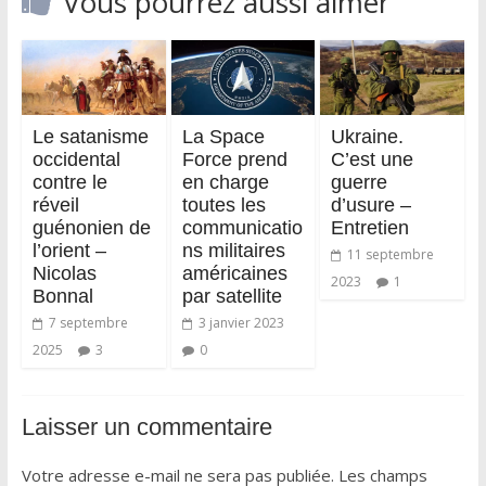
Vous pourrez aussi aimer
Le satanisme
La Space
Ukraine.
occidental
Force prend
C’est une
contre le
en charge
guerre
réveil
toutes les
d’usure –
guénonien de
communicatio
Entretien
l’orient –
ns militaires
11 septembre
Nicolas
américaines
2023
1
Bonnal
par satellite
7 septembre
3 janvier 2023
2025
3
0
Laisser un commentaire
Votre adresse e-mail ne sera pas publiée.
Les champs