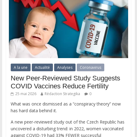
A la une
Actualité
Analyses
Coronavirus
New Peer-Reviewed Study Suggests
COVID Vaccines Reduce Fertility
25 mai 2026
Rédaction Strategika
0
What was once dismissed as a “conspiracy theory” now
has hard data behind it.
A new peer-reviewed study out of the Czech Republic has
uncovered a disturbing trend: in 2022, women vaccinated
against COVID-19 had 33% FEWER successful