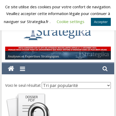
Skip
Ce site utilise des cookies pour votre confort de navigation.
jeudi, août 6, 2026
to
Veuillez accepter cette information légale pour continuer à
content
naviguer sur Strategika.fr .
Cookie settings
Accepter
Strategika
Expertise
et
Analyses
géostratégiques
Voici le seul résultat