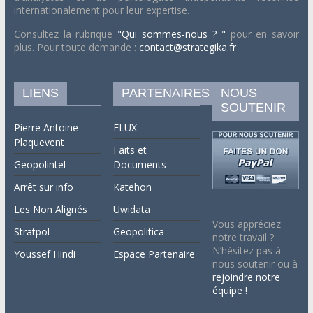
internationalement pour leur expertise.
Consultez la rubrique
"Qui sommes-nous ? "
pour en savoir
plus. Pour toute demande :
contact@strategika.fr
LIENS
PARTENAIRES
NOUS
SOUTENIR
Pierre Antoine
FLUX
Plaquevent
Faits et
Geopolintel
Documents
Arrêt sur info
Katehon
Les Non Alignés
Uwidata
Vous appréciez
Stratpol
Geopolitica
notre travail ?
N’hésitez pas à
Youssef Hindi
Espace Partenaire
nous soutenir ou à
rejoindre notre
équipe !