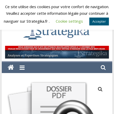
Skip
Ce site utilise des cookies pour votre confort de navigation.
samedi, août 8, 2026
to
Veuillez accepter cette information légale pour continuer à
content
naviguer sur Strategika.fr .
Cookie settings
Accepter
Strategika
Expertise
et
Analyses
géostratégiques