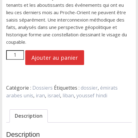
tenants et les aboutissants des événements qui ont eu
lieu ces derniers mois au Proche-Orient ne peuvent être
saisis séparément. Une interconnexion méthodique des
faits, analysés dans une perspective géopolitique et
historique forme une constellation dessinant le visage du
coupable.
quantité
Ajouter au panier
de
La
géopolitique
du
Catégorie :
Dossiers
Étiquettes :
dossier
,
émirats
pyromane
arabes unis
,
iran
,
israel
,
liban
,
youssef hindi
Description
Description