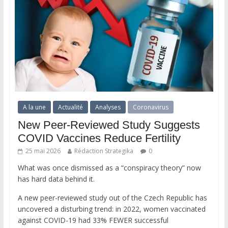
A la une
Actualité
Analyses
Coronavirus
New Peer-Reviewed Study Suggests
COVID Vaccines Reduce Fertility
25 mai 2026
Rédaction Strategika
0
What was once dismissed as a “conspiracy theory” now
has hard data behind it.
A new peer-reviewed study out of the Czech Republic has
uncovered a disturbing trend: in 2022, women vaccinated
against COVID-19 had 33% FEWER successful