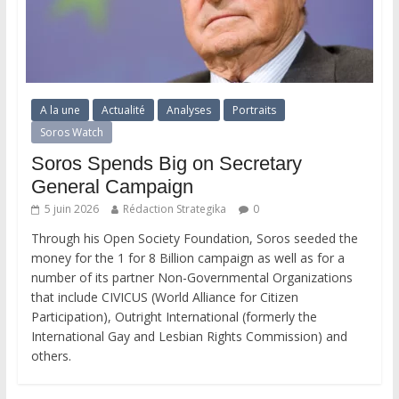
A la une
Actualité
Analyses
Portraits
Soros Watch
Soros Spends Big on Secretary
General Campaign
5 juin 2026
Rédaction Strategika
0
Through his Open Society Foundation, Soros seeded the
money for the 1 for 8 Billion campaign as well as for a
number of its partner Non-Governmental Organizations
that include CIVICUS (World Alliance for Citizen
Participation), Outright International (formerly the
International Gay and Lesbian Rights Commission) and
others.