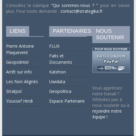
Consultez la rubrique
"Qui sommes-nous ? "
pour en savoir
plus. Pour toute demande :
contact@strategika.fr
LIENS
PARTENAIRES
NOUS
SOUTENIR
Pierre Antoine
FLUX
Plaquevent
Faits et
Geopolintel
Documents
Arrêt sur info
Katehon
Les Non Alignés
Uwidata
Vous appréciez
Stratpol
Geopolitica
notre travail ?
N’hésitez pas à
Youssef Hindi
Espace Partenaire
nous soutenir ou à
rejoindre notre
équipe !