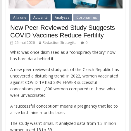
A la une
Actualité
Analyses
Coronavirus
New Peer-Reviewed Study Suggests
COVID Vaccines Reduce Fertility
25 mai 2026
Rédaction Strategika
0
What was once dismissed as a “conspiracy theory” now
has hard data behind it.
A new peer-reviewed study out of the Czech Republic has
uncovered a disturbing trend: in 2022, women vaccinated
against COVID-19 had 33% FEWER successful
conceptions per 1,000 women compared to those who
were unvaccinated.
A “successful conception” means a pregnancy that led to
a live birth nine months later.
The study wasn’t small. It analyzed data from 1.3 million
women aged 18 to 39.