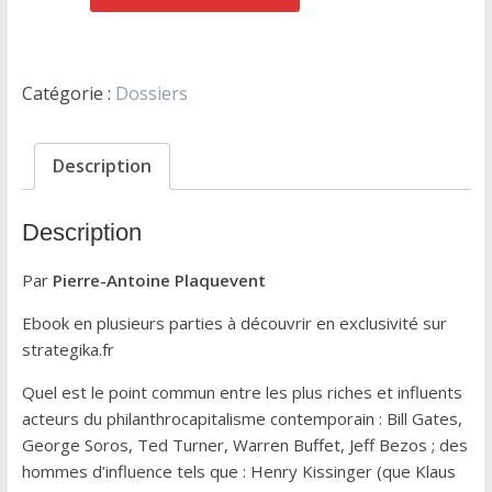
L’idéologie
néo-
malthusienne
Catégorie :
Dossiers
des
élites
globalistes
Description
Description
Par
Pierre-Antoine Plaquevent
Ebook en plusieurs parties à découvrir en exclusivité sur
strategika.fr
Quel est le point commun entre les plus riches et influents
acteurs du philanthrocapitalisme contemporain : Bill Gates,
George Soros, Ted Turner, Warren Buffet, Jeff Bezos ; des
hommes d’influence tels que : Henry Kissinger (que Klaus