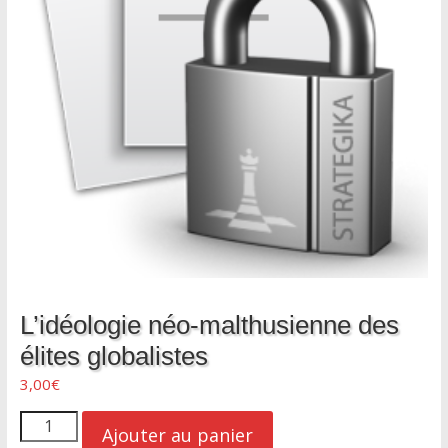
L’idéologie néo-malthusienne des
élites globalistes
3,00
€
quantité
Ajouter au panier
de