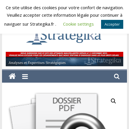
Skip
Ce site utilise des cookies pour votre confort de navigation.
samedi, août 8, 2026
to
Veuillez accepter cette information légale pour continuer à
content
naviguer sur Strategika.fr .
Cookie settings
Accepter
Strategika
Expertise
et
Analyses
géostratégiques