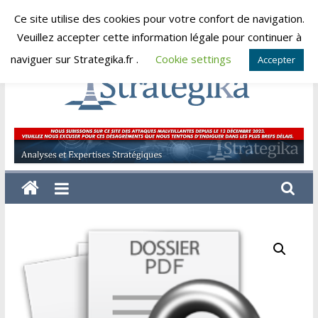
Skip
Ce site utilise des cookies pour votre confort de navigation.
vendredi, août 7, 2026
to
Veuillez accepter cette information légale pour continuer à
content
naviguer sur Strategika.fr .
Cookie settings
Accepter
Strategika
Expertise
et
Analyses
géostratégiques