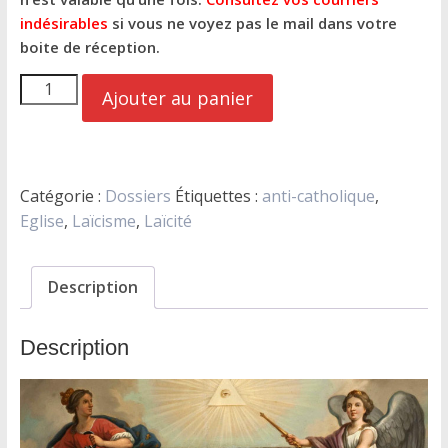
indésirables
si vous ne voyez pas le mail dans votre
boite de réception.
quantité
Ajouter au panier
de
Eglise
confinée
et
Catégorie :
Dossiers
Étiquettes :
anti-catholique
,
religion
Eglise
,
Laïcisme
,
Laïcité
de
la
république.
Description
Description