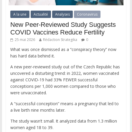
A la une
Actualité
Analyses
Coronavirus
New Peer-Reviewed Study Suggests
COVID Vaccines Reduce Fertility
25 mai 2026
Rédaction Strategika
0
What was once dismissed as a “conspiracy theory” now
has hard data behind it.
A new peer-reviewed study out of the Czech Republic has
uncovered a disturbing trend: in 2022, women vaccinated
against COVID-19 had 33% FEWER successful
conceptions per 1,000 women compared to those who
were unvaccinated.
A “successful conception” means a pregnancy that led to
a live birth nine months later.
The study wasn’t small. It analyzed data from 1.3 million
women aged 18 to 39.