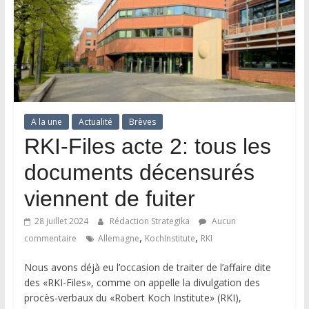
A la une
Actualité
Brèves
RKI-Files acte 2: tous les
documents décensurés
viennent de fuiter
28 juillet 2024
Rédaction Strategika
Aucun
,
,
commentaire
Allemagne
KochInstitute
RKI
Nous avons déjà eu l’occasion de traiter de l’affaire dite
des «RKI-Files», comme on appelle la divulgation des
procès-verbaux du «Robert Koch Institute» (RKI),