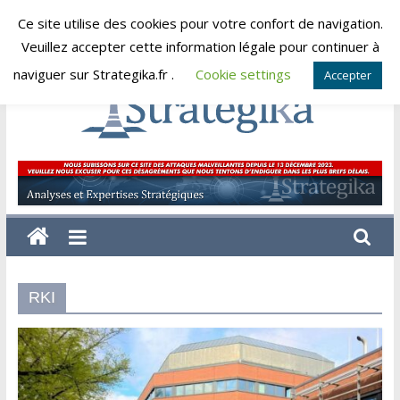
Skip
Ce site utilise des cookies pour votre confort de navigation.
dimanche, août 9, 2026
to
Veuillez accepter cette information légale pour continuer à
content
naviguer sur Strategika.fr .
Cookie settings
Accepter
Strategika
Expertise
et
Analyses
géostratégiques
RKI