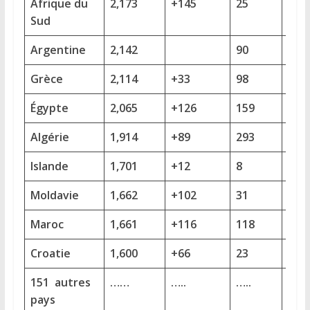
Afrique du
2,173
+145
25
Sud
Argentine
2,142
90
+1
Grèce
2,114
+33
98
+5
Égypte
2,065
+126
159
+13
Algérie
1,914
+89
293
+18
Islande
1,701
+12
8
Moldavie
1,662
+102
31
+1
Maroc
1,661
+116
118
+7
Croatie
1,600
+66
23
+2
151
autres
……
…..
…..
+ 56
pays