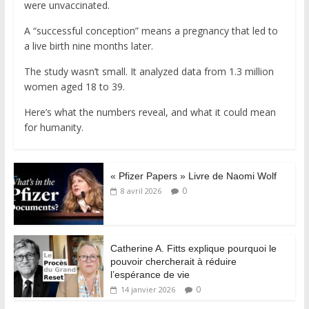
were unvaccinated.
A “successful conception” means a pregnancy that led to
a live birth nine months later.
The study wasn’t small. It analyzed data from 1.3 million
women aged 18 to 39.
Here’s what the numbers reveal, and what it could mean
for humanity.
« Pfizer Papers » Livre de Naomi Wolf
0
8 avril 2026
Catherine A. Fitts explique pourquoi le
pouvoir chercherait à réduire
l’espérance de vie
0
14 janvier 2026