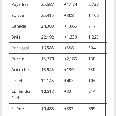
Pays Bas
25,587
+1,174
2,737
+94
Suisse
25,415
+308
1,106
+70
Canada
24,383
+1,065
717
+64
Brésil
22,192
+1,230
1,223
+83
Portugal
16,585
+598
504
+34
Russie
15,770
+2,186
130
+24
Autriche
13,945
+139
350
+13
Israël
11,145
+402
103
+2
Corée du
10,512
+32
214
+3
Sud
S
uède
10,483
+332
899
+12