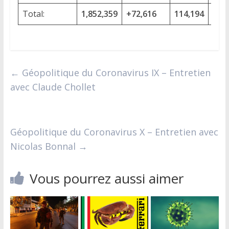
Total:
1,852,359
+72,616
114,194
+5,
←
Géopolitique du Coronavirus IX – Entretien
avec Claude Chollet
Géopolitique du Coronavirus X – Entretien avec
Nicolas Bonnal
→
Vous pourrez aussi aimer