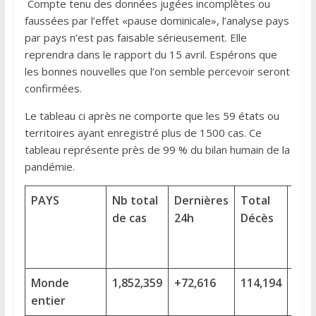
Compte tenu des données jugées incomplètes ou
faussées par l’effet «pause dominicale», l’analyse pays
par pays n’est pas faisable sérieusement. Elle
reprendra dans le rapport du 15 avril. Espérons que
les bonnes nouvelles que l’on semble percevoir seront
confirmées.
Le tableau ci après ne comporte que les 59 états ou
territoires ayant enregistré plus de 1500 cas. Ce
tableau représente près de 99 % du bilan humain de la
pandémie.
PAYS
Nb total
Dernières
Total
de cas
24h
Décès
Déc
du
jour
Monde
1,852,359
+72,616
114,194
+5,
entier