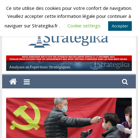
Skip
Ce site utilise des cookies pour votre confort de navigation.
jeudi, août 6, 2026
to
Veuillez accepter cette information légale pour continuer à
content
naviguer sur Strategika.fr .
Cookie settings
Accepter
Strategika
Expertise
et
Analyses
géostratégiques