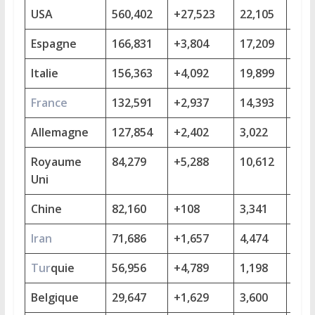
USA
560,402
+27,523
22,105
+1,
Espagne
166,831
+3,804
17,209
+60
Italie
156,363
+4,092
19,899
+43
France
132,591
+2,937
14,393
+56
Allemagne
127,854
+2,402
3,022
+15
Royaume
84,279
+5,288
10,612
+73
Uni
Chine
82,160
+108
3,341
+2
Iran
71,686
+1,657
4,474
+11
Tur
quie
56,956
+4,789
1,198
+97
Belgique
29,647
+1,629
3,600
+25