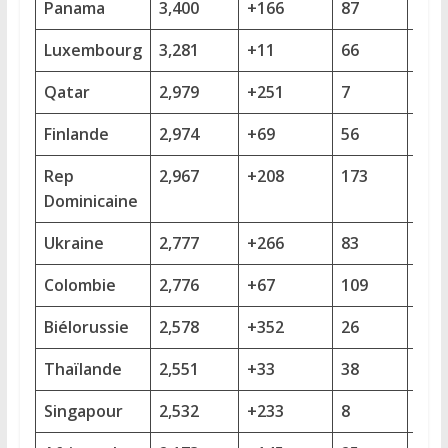
Panama
3,400
+166
87
+8
Luxembourg
3,281
+11
66
+4
Qatar
2,979
+251
7
+1
Finlande
2,974
+69
56
+7
Rep
2,967
+208
173
+38
Dominicaine
Ukraine
2,777
+266
83
+10
Colombie
2,776
+67
109
+9
Biélorussie
2,578
+352
26
+3
Thaïlande
2,551
+33
38
+3
Singapour
2,532
+233
8