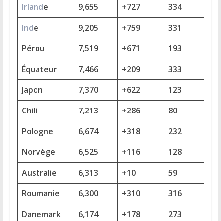
Irland
e
9,655
+727
334
+14
Ind
e
9,205
+759
331
+43
Pérou
7,519
+671
193
+12
Équateur
7,466
+209
333
+18
Japon
7,370
+622
123
+15
Chili
7,213
+286
80
+7
Pologne
6,674
+318
232
+24
Norvège
6,525
+116
128
+9
Australie
6,313
+10
59
+3
Roumanie
6,300
+310
316
+25
Danemark
6,174
+178
273
+13