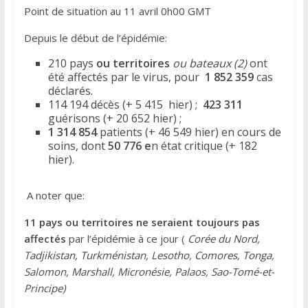
Point de situation au 11 avril 0h00 GMT
Depuis le début de l’épidémie:
210 pays
ou territoires
ou bateaux (2)
ont
été affectés par le virus, pour
1 852 359
cas
déclarés.
114 194 décès (+ 5 415 hier) ;
423 311
guérisons (+ 20 652 hier) ;
1 314 854
patients (+ 46 549 hier) en cours de
soins, dont
50 776 e
n état critique (+ 182
hier).
A noter que:
11 pays ou territoires ne seraient toujours pas
affectés
par l’épidémie à ce jour (
Corée du Nord,
Tadjikistan, Turkménistan, Lesotho, Comores, Tonga,
Salomon, Marshall, Micronésie, Palaos, Sao-Tomé-et-
Principe)