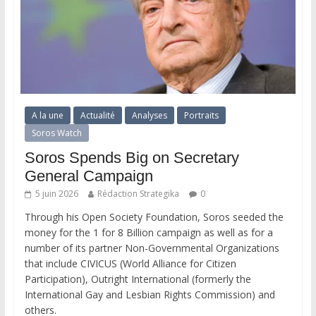
A la une
Actualité
Analyses
Portraits
Soros Watch
Soros Spends Big on Secretary
General Campaign
5 juin 2026
Rédaction Strategika
0
Through his Open Society Foundation, Soros seeded the
money for the 1 for 8 Billion campaign as well as for a
number of its partner Non-Governmental Organizations
that include CIVICUS (World Alliance for Citizen
Participation), Outright International (formerly the
International Gay and Lesbian Rights Commission) and
others.