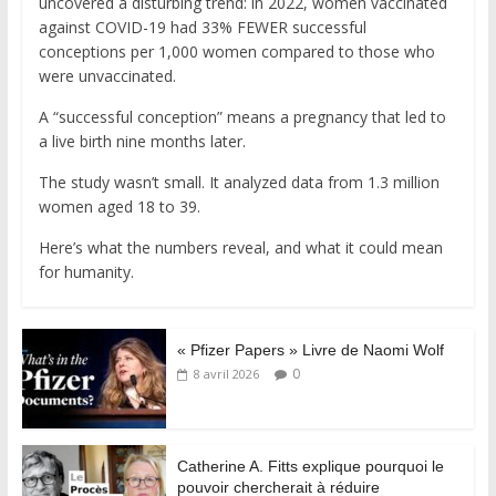
uncovered a disturbing trend: in 2022, women vaccinated
against COVID-19 had 33% FEWER successful
conceptions per 1,000 women compared to those who
were unvaccinated.
A “successful conception” means a pregnancy that led to
a live birth nine months later.
The study wasn’t small. It analyzed data from 1.3 million
women aged 18 to 39.
Here’s what the numbers reveal, and what it could mean
for humanity.
« Pfizer Papers » Livre de Naomi Wolf
0
8 avril 2026
Catherine A. Fitts explique pourquoi le
pouvoir chercherait à réduire