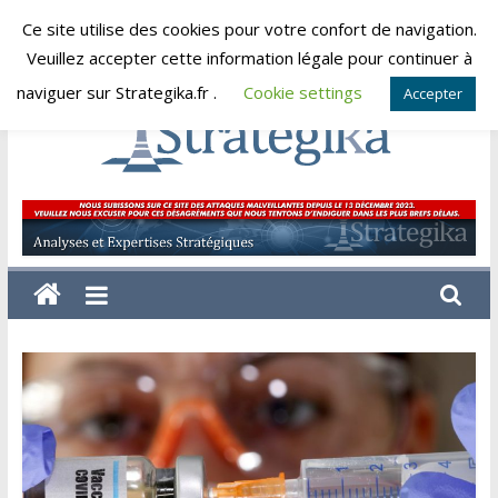
Skip
Ce site utilise des cookies pour votre confort de navigation.
samedi, août 8, 2026
to
Veuillez accepter cette information légale pour continuer à
content
naviguer sur Strategika.fr .
Cookie settings
Accepter
Strategika
Expertise
et
Analyses
géostratégiques