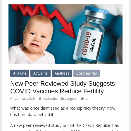
A la une
Actualité
Analyses
Coronavirus
New Peer-Reviewed Study Suggests
COVID Vaccines Reduce Fertility
25 mai 2026
Rédaction Strategika
0
What was once dismissed as a “conspiracy theory” now
has hard data behind it.
A new peer-reviewed study out of the Czech Republic has