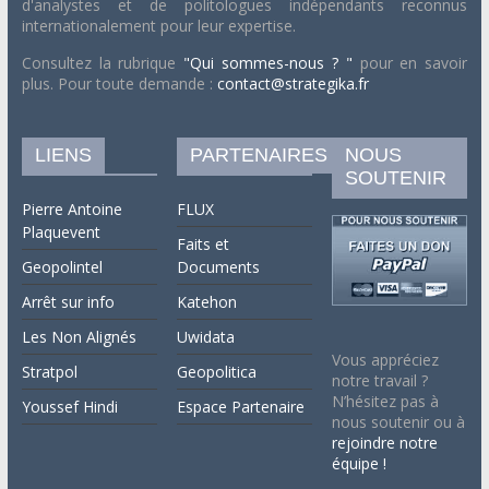
d'analystes et de politologues indépendants reconnus
internationalement pour leur expertise.
Consultez la rubrique
"Qui sommes-nous ? "
pour en savoir
plus. Pour toute demande :
contact@strategika.fr
LIENS
PARTENAIRES
NOUS
SOUTENIR
Pierre Antoine
FLUX
Plaquevent
Faits et
Geopolintel
Documents
Arrêt sur info
Katehon
Les Non Alignés
Uwidata
Vous appréciez
Stratpol
Geopolitica
notre travail ?
N’hésitez pas à
Youssef Hindi
Espace Partenaire
nous soutenir ou à
rejoindre notre
équipe !