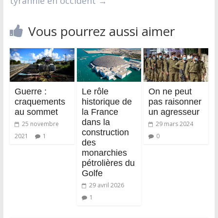
tyrannie en occident
→
Vous pourrez aussi aimer
Guerre :
Le rôle
On ne peut
craquements
historique de
pas raisonner
au sommet
la France
un agresseur
dans la
25 novembre
29 mars 2024
construction
2021
1
0
des
monarchies
pétrolières du
Golfe
29 avril 2026
1