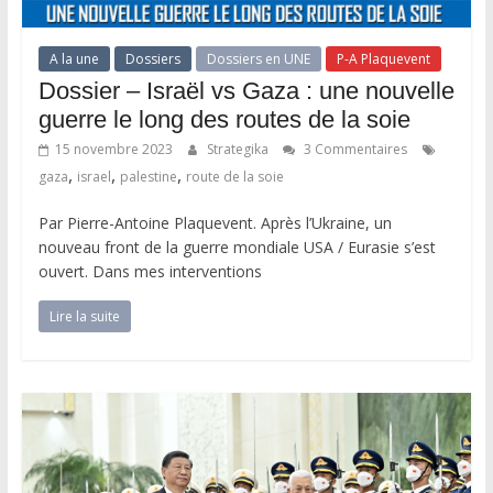
A la une
Dossiers
Dossiers en UNE
P-A Plaquevent
Dossier – Israël vs Gaza : une nouvelle
guerre le long des routes de la soie
15 novembre 2023
Strategika
3 Commentaires
,
,
,
gaza
israel
palestine
route de la soie
Par Pierre-Antoine Plaquevent. Après l’Ukraine, un
nouveau front de la guerre mondiale USA / Eurasie s’est
ouvert. Dans mes interventions
Lire la suite