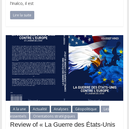
l’Inalco, il est
Lire la suite
A la une
Actualité
Analyses
Géopolitique
Les
essentiels
Orientations stratégiques
Review of « La Guerre des États-Unis