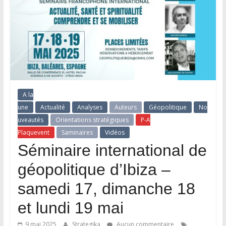
A la
une
Actualité
Analyses
Auteurs
Géopolitique
No
uveautés
Orientations stratégiques
P-A
Plaquevent
Saminaires
Vidéos
Séminaire international de
géopolitique d’Ibiza –
samedi 17, dimanche 18
et lundi 19 mai
9 mai 2025
Strategika
Aucun commentaire