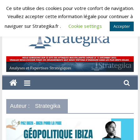
Skip
Ce site utilise des cookies pour votre confort de navigation.
vendredi, août 7, 2026
to
Veuillez accepter cette information légale pour continuer à
content
naviguer sur Strategika.fr .
Cookie settings
Accepter
Strategika
Expertise
et
Analyses
géostratégiques
Auteur :
Strategika