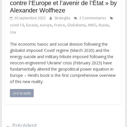
contre l’Europe et l’avenir de l’État » by
Alexander Wolfheze
30 septembre 2023
Strategika
2 Commentaires
,
,
,
,
,
,
,
covid-19
Eurasie
europe
France
Globalisme
NWO
Russie
Usa
The economic havoc and social division following the
globalist-imposed ‘Covid’ regime (March 2020) and the
energy suicide and military tribute imposed following the
neocon-engineered ‘Ukraine’ crisis (February 2023) have
fundamentally altered the geopolitical power equation in
Europe – Hindi’s book is the first comprehensive overview
of this new reality.
Lire la suite
← Précédent