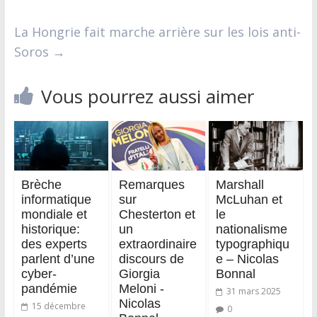
La Hongrie fait marche arrière sur les lois anti-
Soros
→
Vous pourrez aussi aimer
Brèche
Remarques
Marshall
informatique
sur
McLuhan et
mondiale et
Chesterton et
le
historique:
un
nationalisme
des experts
extraordinaire
typographiqu
parlent d’une
discours de
e – Nicolas
cyber-
Giorgia
Bonnal
pandémie
Meloni -
31 mars 2025
Nicolas
15 décembre
0