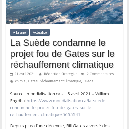
A la une
Actualité
La Suède condamne le
projet fou de Gates sur le
réchauffement climatique
21 avril 2021
Rédaction Strategika
2 Commentaires
,
,
,
chimie
Gates
réchauffementClimatique
Suède
Source : mondialisation.ca – 15 avril 2021 – William
Engdhal
https://www.mondialisation.ca/la-suede-
condamne-le-projet-fou-de-gates-sur-le-
rechauffement-climatique/5655541
Depuis plus d’une décennie, Bill Gates a versé des