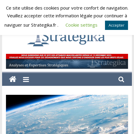
Skip
Ce site utilise des cookies pour votre confort de navigation.
jeudi, août 6, 2026
to
Veuillez accepter cette information légale pour continuer à
content
naviguer sur Strategika.fr .
Cookie settings
Accepter
Strategika
Expertise
et
Analyses
géostratégiques