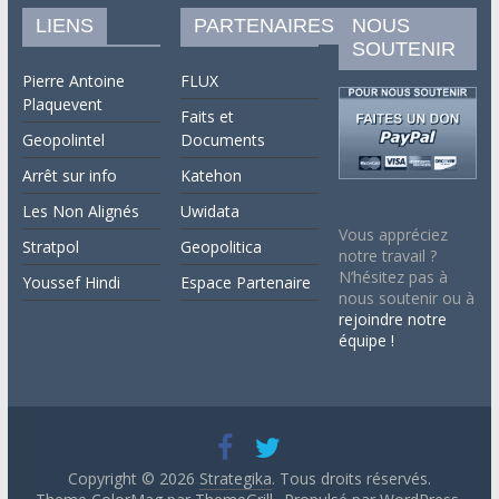
LIENS
PARTENAIRES
NOUS
SOUTENIR
Pierre Antoine
FLUX
Plaquevent
Faits et
Geopolintel
Documents
Arrêt sur info
Katehon
Les Non Alignés
Uwidata
Vous appréciez
Stratpol
Geopolitica
notre travail ?
N’hésitez pas à
Youssef Hindi
Espace Partenaire
nous soutenir ou à
rejoindre notre
équipe !
Copyright © 2026
Strategika
. Tous droits réservés.