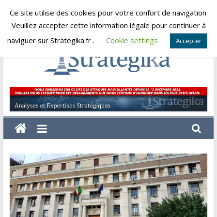
Skip
Ce site utilise des cookies pour votre confort de navigation.
jeudi, août 6, 2026
to
Veuillez accepter cette information légale pour continuer à
content
naviguer sur Strategika.fr .
Cookie settings
Accepter
Strategika
Expertise
et
Analyses
géostratégiques