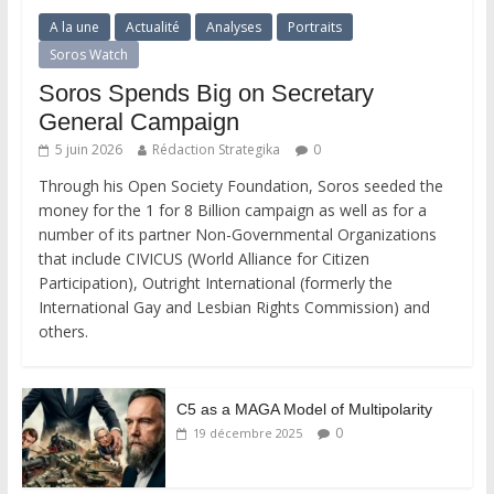
A la une
Actualité
Analyses
Portraits
Soros Watch
Soros Spends Big on Secretary
General Campaign
5 juin 2026
Rédaction Strategika
0
Through his Open Society Foundation, Soros seeded the
money for the 1 for 8 Billion campaign as well as for a
number of its partner Non-Governmental Organizations
that include CIVICUS (World Alliance for Citizen
Participation), Outright International (formerly the
International Gay and Lesbian Rights Commission) and
others.
C5 as a MAGA Model of Multipolarity
0
19 décembre 2025