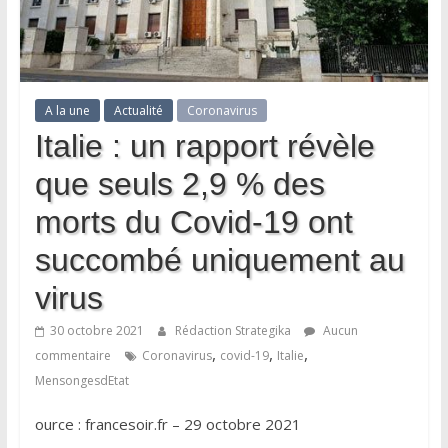
A la une
Actualité
Coronavirus
Italie : un rapport révèle
que seuls 2,9 % des
morts du Covid-19 ont
succombé uniquement au
virus
30 octobre 2021
Rédaction Strategika
Aucun
,
,
,
commentaire
Coronavirus
covid-19
Italie
MensongesdEtat
ource : francesoir.fr – 29 octobre 2021