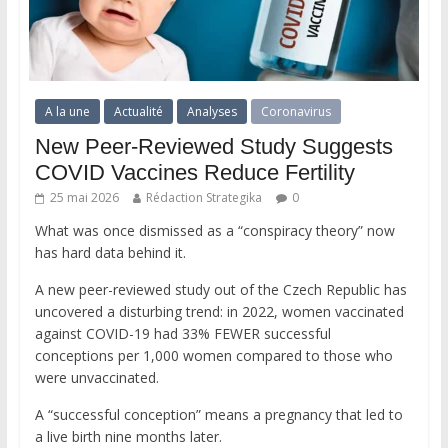
A la une
Actualité
Analyses
Coronavirus
New Peer-Reviewed Study Suggests
COVID Vaccines Reduce Fertility
25 mai 2026
Rédaction Strategika
0
What was once dismissed as a “conspiracy theory” now
has hard data behind it.
A new peer-reviewed study out of the Czech Republic has
uncovered a disturbing trend: in 2022, women vaccinated
against COVID-19 had 33% FEWER successful
conceptions per 1,000 women compared to those who
were unvaccinated.
A “successful conception” means a pregnancy that led to
a live birth nine months later.