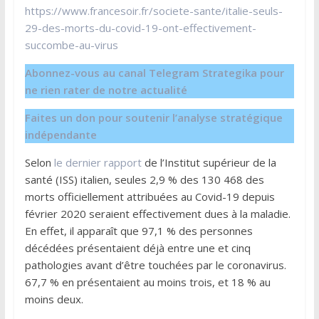
https://www.francesoir.fr/societe-sante/italie-seuls-
29-des-morts-du-covid-19-ont-effectivement-
succombe-au-virus
Abonnez-vous au canal Telegram Strategika pour
ne rien rater de notre actualité
Faites un don pour soutenir l’analyse stratégique
indépendante
Selon
le dernier rapport
de l’Institut supérieur de la
santé (ISS) italien, seules 2,9 % des 130 468 des
morts officiellement attribuées au Covid-19 depuis
février 2020 seraient effectivement dues à la maladie.
En effet, il apparaît que 97,1 % des personnes
décédées présentaient déjà entre une et cinq
pathologies avant d’être touchées par le coronavirus.
67,7 % en présentaient au moins trois, et 18 % au
moins deux.