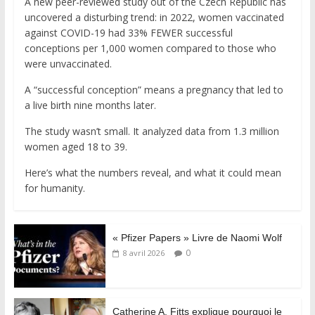
A new peer-reviewed study out of the Czech Republic has
uncovered a disturbing trend: in 2022, women vaccinated
against COVID-19 had 33% FEWER successful
conceptions per 1,000 women compared to those who
were unvaccinated.
A “successful conception” means a pregnancy that led to
a live birth nine months later.
The study wasn’t small. It analyzed data from 1.3 million
women aged 18 to 39.
Here’s what the numbers reveal, and what it could mean
for humanity.
« Pfizer Papers » Livre de Naomi Wolf
0
8 avril 2026
Catherine A. Fitts explique pourquoi le