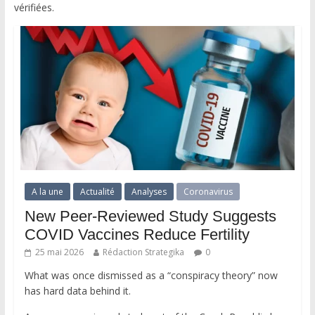
vérifiées.
A la une
Actualité
Analyses
Coronavirus
New Peer-Reviewed Study Suggests
COVID Vaccines Reduce Fertility
25 mai 2026
Rédaction Strategika
0
What was once dismissed as a “conspiracy theory” now
has hard data behind it.