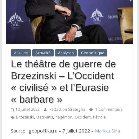
A la une
Actualité
Analyses
Géopolitique
Le théâtre de guerre de
Brzezinski – L’Occident
« civilisé » et l’Eurasie
« barbare »
10 juillet 2022
Rédaction Strategika
1 Commentaire
,
,
,
,
Brzezinski
Etats-unis
hégémon
Occident
Pétrole
Source : geopolitika.ru – 7 juillet 2022 –
Markku Siira