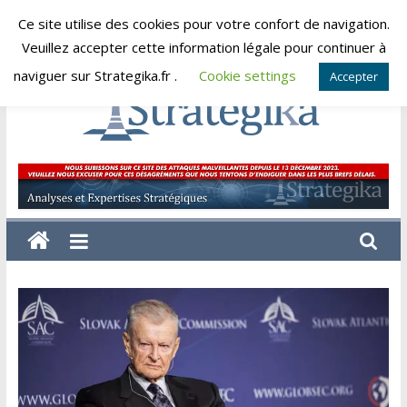
Skip
Ce site utilise des cookies pour votre confort de navigation.
samedi, août 8, 2026
to
Veuillez accepter cette information légale pour continuer à
content
naviguer sur Strategika.fr .
Cookie settings
Accepter
Strategika
Expertise
et
Analyses
géostratégiques