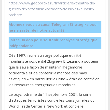
https://www.geopolitika.ru/fr/article/le-theatre-de-
guerre-de-brzezinski-loccident-civilise-et-leurasie-
barbare
Abonnez-vous au canal Telegram Strategika pour
ne rien rater de notre actualité
Faites un don pour soutenir l’analyse stratégique
indépendante
Dès 1997, feu le stratège politique et initié
mondialiste occidental Zbigniew Brzezinski a soutenu
que la seule façon de maintenir l’hégémonie
occidentale et de contenir la montée des pays
asiatiques – en particulier la Chine – était de contrôler
les ressources énergétiques mondiales.
Le psychodrame du 11 septembre 2001, la série
d’attaques terroristes contre les tours jumelles du
World Trade Center à New York et contre le