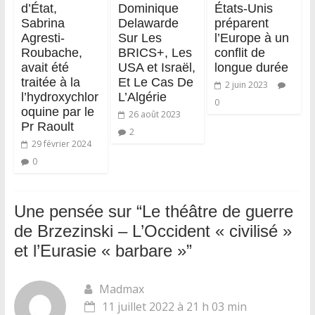
d’État,
Dominique
États-Unis
Sabrina
Delawarde
préparent
Agresti-
Sur Les
l’Europe à un
Roubache,
BRICS+, Les
conflit de
avait été
USA et Israël,
longue durée
traitée à la
Et Le Cas De
2 juin 2023
l’hydroxychlor
L’Algérie
0
oquine par le
26 août 2023
Pr Raoult
2
29 février 2024
0
Une pensée sur “
Le théâtre de guerre
de Brzezinski – L’Occident « civilisé »
et l’Eurasie « barbare »
”
Madmax
11 juillet 2022 à 21 h 03 min