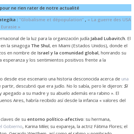
pour ne rien rater de notre actualité
ategika :
“Globalisme et dépopulation”
,
« La guerre des USA
 Eurasie »
rnacional de la luz para la organización judía
Jabad Lubavitch
. El
n en la sinagoga
The Shul
, en Miami (Estados Unidos), donde el
erzos en nombre de
Israel y la comunidad global
, honrando su
 la esperanza y los sentimientos positivos frente a la
ajo desde ese escenario una historia desconocida acerca de
una
 partir, descubrió que era judío. No lo sabía, pero le dijeron:
Si
uy apegado a su madre y su abuelo además era rabino ». El
enos Aires, habría recibido así desde la infancia « valores del
 claves de su
entorno político-afectivo
: su hermana,
el Gobierno
, Karina Milei; su expareja, la actriz Fátima Flores; el
on, Gerardo Werthein, así como el rabino y nombrado