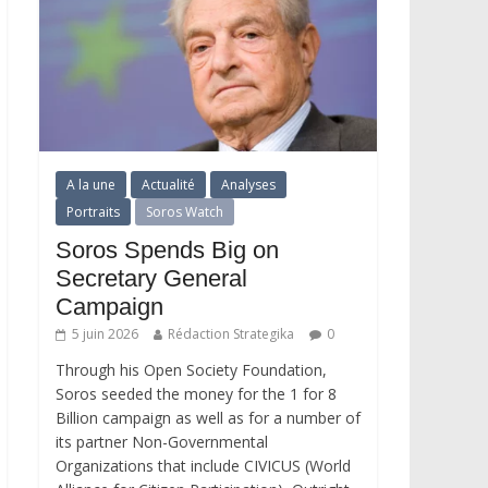
A la une
Actualité
Analyses
Portraits
Soros Watch
Soros Spends Big on
Secretary General
Campaign
5 juin 2026
Rédaction Strategika
0
Through his Open Society Foundation,
Soros seeded the money for the 1 for 8
Billion campaign as well as for a number of
its partner Non-Governmental
Organizations that include CIVICUS (World