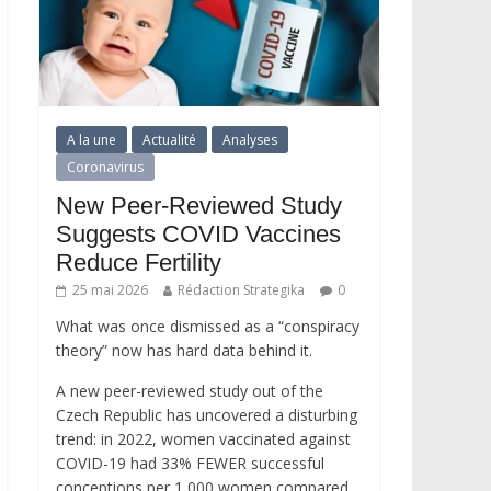
A la une
Actualité
Analyses
Coronavirus
New Peer-Reviewed Study
Suggests COVID Vaccines
Reduce Fertility
25 mai 2026
Rédaction Strategika
0
What was once dismissed as a “conspiracy
theory” now has hard data behind it.
A new peer-reviewed study out of the
Czech Republic has uncovered a disturbing
trend: in 2022, women vaccinated against
COVID-19 had 33% FEWER successful
conceptions per 1,000 women compared