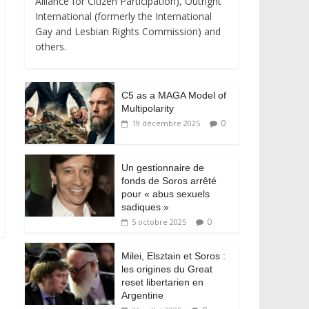
Alliance for Citizen Participation), Outright
International (formerly the International
Gay and Lesbian Rights Commission) and
others.
C5 as a MAGA Model of
Multipolarity
0
19 décembre 2025
Un gestionnaire de
fonds de Soros arrêté
pour « abus sexuels
sadiques »
0
5 octobre 2025
Milei, Elsztain et Soros :
les origines du Great
reset libertarien en
Argentine