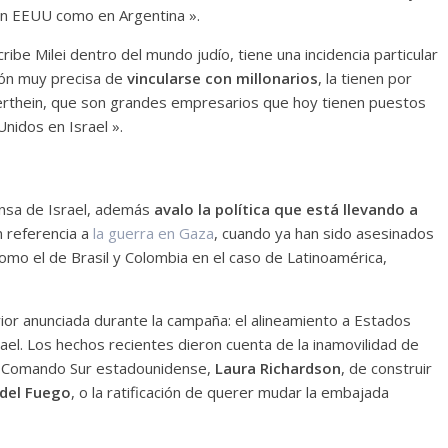
 en EEUU como en Argentina ».
cribe Milei dentro del mundo judío, tiene una incidencia particular
ión muy precisa de
vincularse con millonarios
, la tienen por
rthein, que son grandes empresarios que hoy tienen puestos
idos en Israel ».
ensa de Israel, además
avalo la política que está llevando a
n referencia a
l
a guerra en Gaza
, cuando ya han sido asesinados
omo el de Brasil y Colombia en el caso de Latinoamérica,
terior anunciada durante la campaña: el alineamiento a Estados
ael. Los hechos recientes dieron cuenta de la inamovilidad de
del Comando Sur estadounidense,
Laura Richardson
, de construir
 del Fuego
, o la ratificación de querer mudar la embajada