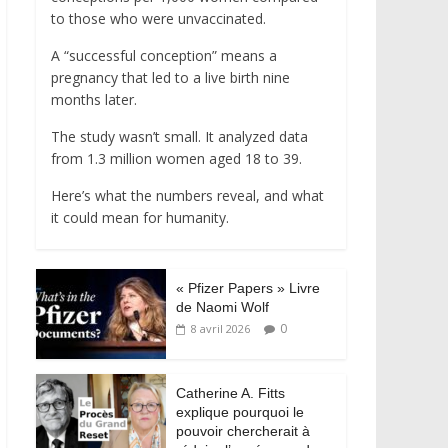
to those who were unvaccinated.
A “successful conception” means a
pregnancy that led to a live birth nine
months later.
The study wasn’t small. It analyzed data
from 1.3 million women aged 18 to 39.
Here’s what the numbers reveal, and what
it could mean for humanity.
« Pfizer Papers » Livre
de Naomi Wolf
0
8 avril 2026
Catherine A. Fitts
explique pourquoi le
pouvoir chercherait à