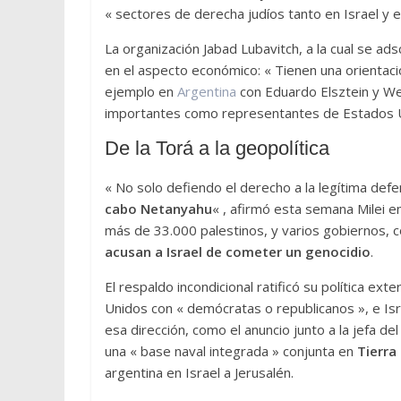
« sectores de derecha judíos tanto en Israel y
La organización Jabad Lubavitch, a la cual se ads
en el aspecto económico: « Tienen una orientac
ejemplo en
Argentina
con Eduardo Elsztein y We
importantes como representantes de Estados Un
De la Torá a la geopolítica
« No solo defiendo el derecho a la legítima def
cabo Netanyahu
« , afirmó esta semana Milei e
más de 33.000 palestinos, y varios gobiernos, c
acusan a Israel de cometer un genocidio
.
El respaldo incondicional ratificó su política ex
Unidos con « demócratas o republicanos », e Isr
esa dirección, como el anuncio junto a la jefa 
una « base naval integrada » conjunta en
Tierra
argentina en Israel a Jerusalén.