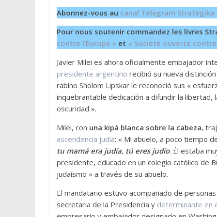
Abonnez-vous au
canal Telegram Strategika
Pour nous soutenir commandez les livres Str
contre l’Europe »
et
« Société ouverte contre
Javier Milei es ahora oficialmente embajador inte
presidente argentino
recibió su nueva distinció
rabino Sholom Lipskar le reconoció sus « esfu
inquebrantable dedicación a difundir la libertad,
oscuridad ».
Milei, con
una kipá blanca sobre la cabeza
, tr
ascendencia judía
: « Mi abuelo, a poco tiempo de
tu mamá era judía, tú eres judío
. Él estaba m
presidente, educado en un colegio católico de Bu
judaísmo » a través de su abuelo.
El mandatario estuvo acompañado de personas
secretaria de la Presidencia y
determinante en 
empresario y embajador designado en Washingt