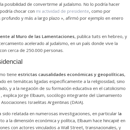
a posibilidad de convertirme al judaísmo. No lo podría hacer
 podría chocar con
mi actividad de presidente
, como por
s profundo y más a largo plazo », afirmó por ejemplo en enero
frente al Muro de las Lamentaciones
, publica tuits en hebreo, y
cercamiento acelerado al judaísmo, en un país donde vive la
 con cerca de 250.000 personas.
sidencial
ísmo tiene
estrictas causalidades económicas y geopolíticas
,
ado en temáticas ligadas específicamente a la religiosidad, sino
lado, y a la negación de su formación educativa en el catolicismo
 , explica Jorge Elbaum, sociólogo integrante del Llamamiento
 Asociaciones Israelitas Argentinas (DAIA).
ha sido relatada en numerosas investigaciones, en particular l
a
nto a la dimensión económica y política, Elbaum hace hincapié en
ones con actores vinculados a Wall Street, transnacionales, y