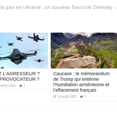
a paix en Ukraine : un nouveau fiasco de Zelensky
T L’AGRESSEUR ?
Caucase : le mémorandum
 PROVOCATEUR ?
de Trump qui entérine
l’humiliation arménienne et
embre 2025
1
l’effacement français
14 août 2025
1