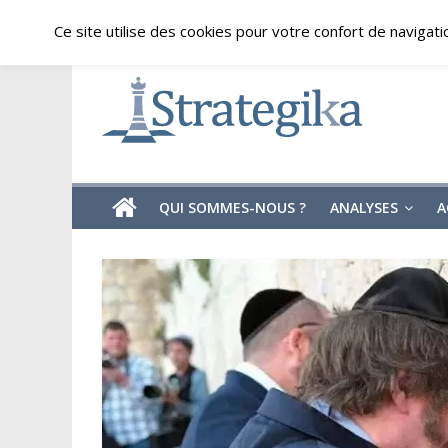
Skip
samedi, août 8, 2026
Ce site utilise des cookies pour votre confort de navigati
to
content
Strategika
Expertise
et
Analyses
géostratégiques
QUI SOMMES-NOUS ?
ANALYSES
A