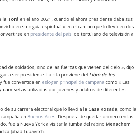
e la Torá
en el año 2021, cuando el ahora presidente daba sus
irtió en su « guía espiritual » en el camino que lo llevó en dos
convertirse en
presidente del país
: de tertuliano de televisión a
idad de soldados, sino de las fuerzas que vienen del cielo », dijo
ar a ser presidente. La cita proviene del
Libro de los
, y fue convertida en
eslogan principal de campaña
como « Las
 y camisetas
utilizadas por jóvenes y adultos de diferentes
go de su carrera electoral que lo llevó a
la Casa Rosada
, como la
de campaña en
Buenos Aires
. Después de quedar primero en las
do, fue a Nueva York a visitar la tumba del rabino
Menachem
sídica Jabad Lubavitch.