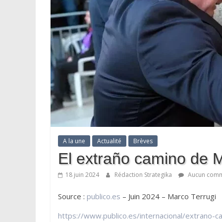
A la une
Actualité
Brèves
El extraño camino de M
18 juin 2024
Rédaction Strategika
Aucun comm
Source :
publico.es
– Juin 2024 – Marco Terrugi
https://www.publico.es/internacional/extrano-c