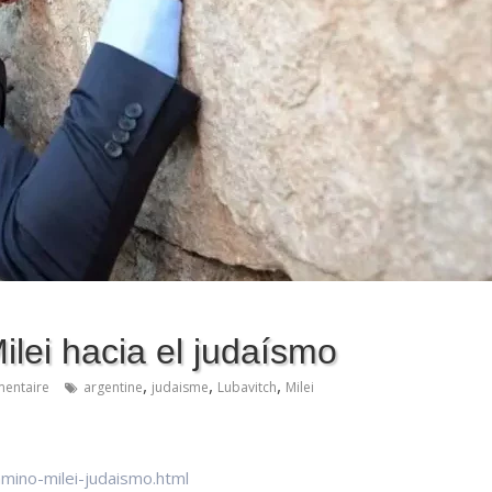
ilei hacia el judaísmo
,
,
,
entaire
argentine
judaisme
Lubavitch
Milei
amino-milei-judaismo.html