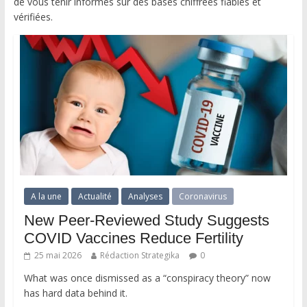
de vous tenir informés sur des bases chiffrées fiables et
vérifiées.
A la une
Actualité
Analyses
Coronavirus
New Peer-Reviewed Study Suggests
COVID Vaccines Reduce Fertility
25 mai 2026
Rédaction Strategika
0
What was once dismissed as a “conspiracy theory” now
has hard data behind it.