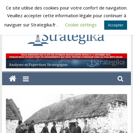
Skip
Ce site utilise des cookies pour votre confort de navigation.
vendredi, août 7, 2026
to
Veuillez accepter cette information légale pour continuer à
content
naviguer sur Strategika.fr .
Cookie settings
Accepter
Strategika
Expertise
et
Analyses
géostratégiques