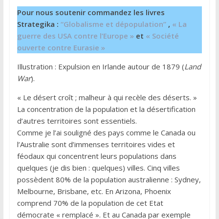
Pour nous soutenir commandez les livres
Strategika :
“Globalisme et dépopulation”
,
« La
guerre des USA contre l’Europe »
et
« Société
ouverte contre Eurasie »
Illustration : Expulsion en Irlande autour de 1879 (
Land
War
).
« Le désert croît ; malheur à qui recèle des déserts. »
La concentration de la population et la désertification
d’autres territoires sont essentiels.
Comme je l’ai souligné des pays comme le Canada ou
l’Australie sont d’immenses territoires vides et
féodaux qui concentrent leurs populations dans
quelques (je dis bien : quelques) villes. Cinq villes
possèdent 80% de la population australienne : Sydney,
Melbourne, Brisbane, etc. En Arizona, Phoenix
comprend 70% de la population de cet Etat
démocrate « remplacé ». Et au Canada par exemple