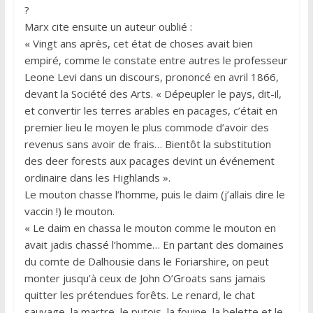
?
Marx cite ensuite un auteur oublié :
« Vingt ans après, cet état de choses avait bien
empiré, comme le constate entre autres le professeur
Leone Levi dans un discours, prononcé en avril 1866,
devant la Société des Arts. « Dépeupler le pays, dit-il,
et convertir les terres arables en pacages, c’était en
premier lieu le moyen le plus commode d’avoir des
revenus sans avoir de frais… Bientôt la substitution
des deer forests aux pacages devint un événement
ordinaire dans les Highlands ».
Le mouton chasse l’homme, puis le daim (j’allais dire le
vaccin !) le mouton.
« Le daim en chassa le mouton comme le mouton en
avait jadis chassé l’homme… En partant des domaines
du comte de Dalhousie dans le Foriarshire, on peut
monter jusqu’à ceux de John O’Groats sans jamais
quitter les prétendues forêts. Le renard, le chat
sauvage, la martre, le putois, la fouine, la belette et le