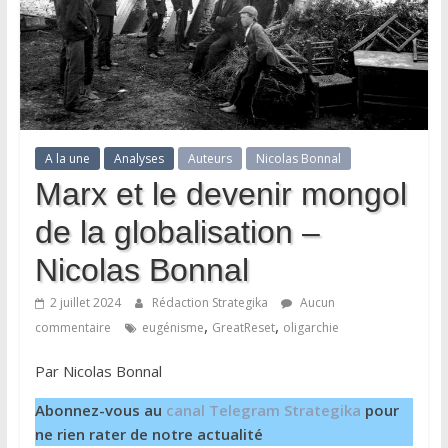
A la une
Analyses
Auteurs
Nicolas Bonnal
Marx et le devenir mongol
de la globalisation –
Nicolas Bonnal
2 juillet 2024
Rédaction Strategika
Aucun
,
,
commentaire
eugénisme
GreatReset
oligarchie
Par Nicolas Bonnal
Abonnez-vous au
canal Telegram Strategika
pour
ne rien rater de notre actualité