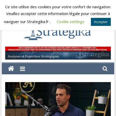
Skip
Ce site utilise des cookies pour votre confort de navigation.
jeudi, août 6, 2026
to
Veuillez accepter cette information légale pour continuer à
content
naviguer sur Strategika.fr .
Cookie settings
Accepter
Strategika
Expertise
et
Analyses
géostratégiques