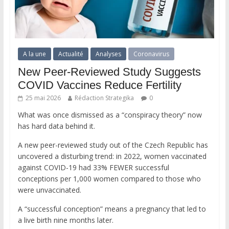
A la une
Actualité
Analyses
Coronavirus
New Peer-Reviewed Study Suggests
COVID Vaccines Reduce Fertility
25 mai 2026
Rédaction Strategika
0
What was once dismissed as a “conspiracy theory” now
has hard data behind it.
A new peer-reviewed study out of the Czech Republic has
uncovered a disturbing trend: in 2022, women vaccinated
against COVID-19 had 33% FEWER successful
conceptions per 1,000 women compared to those who
were unvaccinated.
A “successful conception” means a pregnancy that led to
a live birth nine months later.