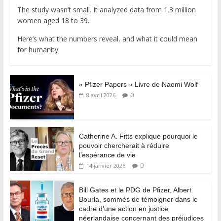
The study wasn’t small. It analyzed data from 1.3 million
women aged 18 to 39.
Here’s what the numbers reveal, and what it could mean
for humanity.
« Pfizer Papers » Livre de Naomi Wolf
0
8 avril 2026
Catherine A. Fitts explique pourquoi le
pouvoir chercherait à réduire
l’espérance de vie
0
14 janvier 2026
Bill Gates et le PDG de Pfizer, Albert
Bourla, sommés de témoigner dans le
cadre d’une action en justice
néerlandaise concernant des préjudices