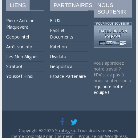
LIENS
PARTENAIRES
NOUS
SOUTENIR
Pierre Antoine
FLUX
Plaquevent
Faits et
Geopolintel
Documents
Arrêt sur info
Katehon
Les Non Alignés
Uwidata
Vous appréciez
Stratpol
Geopolitica
notre travail ?
N’hésitez pas à
Youssef Hindi
Espace Partenaire
nous soutenir ou à
rejoindre notre
équipe !
Copyright © 2026
Strategika
. Tous droits réservés.
Theme ColorMag par
ThemeGrill.
. Propulsé par
WordPress
.