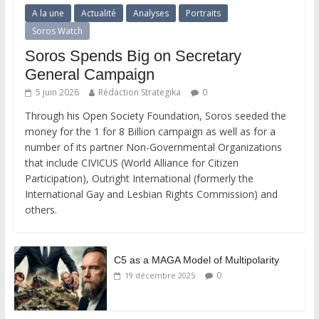
A la une
Actualité
Analyses
Portraits
Soros Watch
Soros Spends Big on Secretary
General Campaign
5 juin 2026
Rédaction Strategika
0
Through his Open Society Foundation, Soros seeded the
money for the 1 for 8 Billion campaign as well as for a
number of its partner Non-Governmental Organizations
that include CIVICUS (World Alliance for Citizen
Participation), Outright International (formerly the
International Gay and Lesbian Rights Commission) and
others.
C5 as a MAGA Model of Multipolarity
0
19 décembre 2025