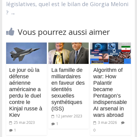
législatives, quel est le bilan de Giorgia Meloni
?
→
Vous pourrez aussi aimer
Le jour où la
La famille de
Algorithm of
défense
milliardaires
war: How
aérienne
en faveur des
Palantir
américaine a
identités
became
perdu le duel
sexuelles
Pentagon’s
contre le
synthétiques
indispensable
Kinjal russe à
(ISS)
AI arsenal in
Kiev
wars abroad
12 janvier 2023
25 mai 2023
3 mai 2026
1
1
0