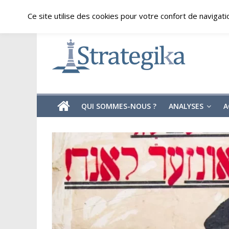
Skip
samedi, août 8, 2026
Ce site utilise des cookies pour votre confort de navigati
to
content
Strategika
Expertise
et
Analyses
géostratégiques
QUI SOMMES-NOUS ?
ANALYSES
A