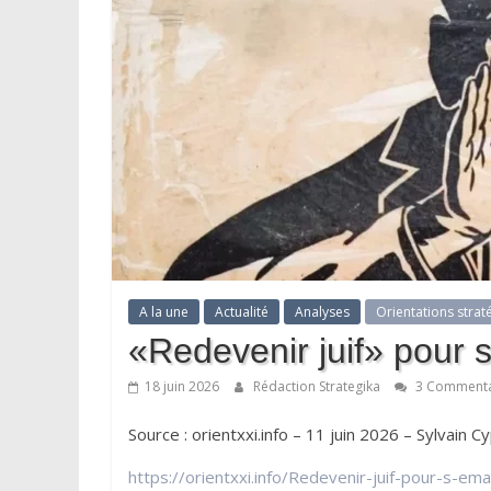
A la une
Actualité
Analyses
Orientations strat
«Redevenir juif» pour 
18 juin 2026
Rédaction Strategika
3 Commenta
Source : orientxxi.info – 11 juin 2026 – Sylvain C
https://orientxxi.info/Redevenir-juif-pour-s-em