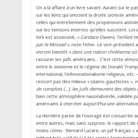
On a là affaire à un livre savant. Autant sur le
sur les liens qui unissent la droite sioniste amé
celles qui entretiennent des propensions antis
sur les tensions internes qu’elles suscitent. Lo
Kirk est assassiné,
«
Candace Owens, l’enfant ter
par le Mossad
»,
note Feher. Le vice-président am
vivront bientôt
«
dans une nation chrétienne où i
rassurer les juifs américains… C’est cette atmo
entre le sionisme et le régime de Donald Trump 
international, l’ethnonationalisme religieux, et
ressort pas des milieux «
islamo-gauchistes
», 
de complots (…), les juifs demeurent des objets
bien cette atmosphère nauséabonde, validée par l
américains à chercher aujourd’hui une alternativ
La dernière partie de l’ouvrage est consacrée a
entre autres, mais sans surprise, le rapport de
moins connu : Bernard Lazare, un juif français «
a
militant très actif de la lutte contre l’antisémit