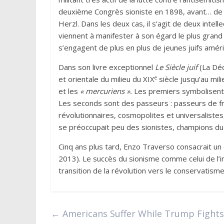
deuxième Congrès sioniste en 1898, avant… de
Herzl. Dans les deux cas, il s’agit de deux intell
viennent à manifester à son égard le plus grand
s’engagent de plus en plus de jeunes juifs améri
Dans son livre exceptionnel
Le Siècle juif
(La Déc
e
et orientale du milieu du XIX
siècle jusqu’au mil
et les
«
mercuriens
».
Les premiers symbolisent l
Les seconds sont des passeurs : passeurs de fron
révolutionnaires, cosmopolites et universalistes,
se préoccupait peu des sionistes, champions du 
Cinq ans plus tard, Enzo Traverso consacrait u
2013). Le succès du sionisme comme celui de l’ins
transition de la révolution vers le conservatisme
←
Americans Suffer While Trump Fights 