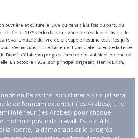
ouvrière et culturelle juive qui tenait à la fois du parti, du
e
e à la fin du XIX
siècle dans la «
zone de résidence juive
» de
es 1940. L’intitulé du livre de Crabapple résume tout : les juifs
nt pour s’émanciper. Et certainement pas d’aller prendre la terre
2
 le Bund
, c’était son progressisme et son antisionisme radical.
relle. En octobre 1938, son principal dirigeant, Henrik Erlich,
 fondé en Palestine, son climat spirituel sera
nelle de l’ennemi extérieur (les Arabes), une
nemi intérieur (les Arabes) pour chaque
le moindre poste de travail. Est-ce là le
l la liberté, la démocratie et le progrès