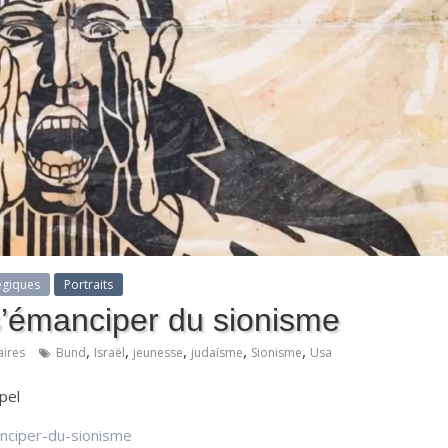
égiques
Portraits
s’émanciper du sionisme
,
,
,
,
,
ires
Bund
Israël
jeunesse
judaïsme
Sionisme
Usa
ypel
anciper-du-sionisme