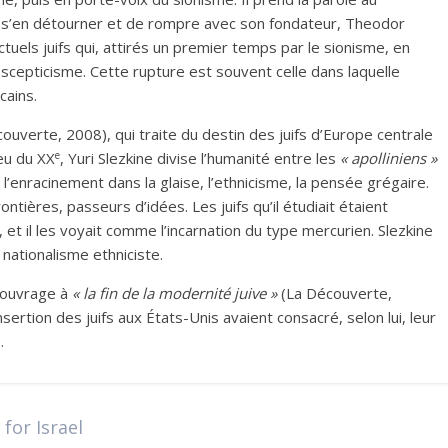
 s’en détourner et de rompre avec son fondateur, Theodor
ectuels juifs qui, attirés un premier temps par le sionisme, en
 scepticisme. Cette rupture est souvent celle dans laquelle
cains.
ouverte, 2008), qui traite du destin des juifs d’Europe centrale
e
ieu du XX
, Yuri Slezkine divise l’humanité entre les
«
apolliniens
»
’enracinement dans la glaise, l’ethnicisme, la pensée grégaire.
tières, passeurs d’idées. Les juifs qu’il étudiait étaient
 et il les voyait comme l’incarnation du type mercurien. Slezkine
nationalisme ethniciste.
n ouvrage à
«
la fin de la modernité juive
»
(La Découverte,
ertion des juifs aux États-Unis avaient consacré, selon lui, leur
.
for Israel