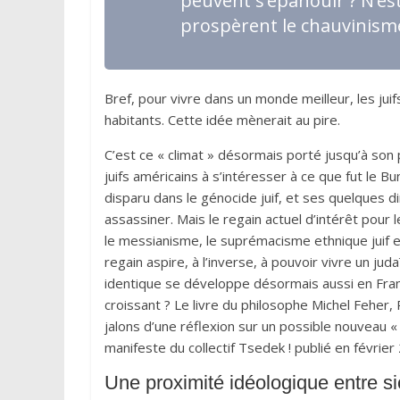
peuvent s’épanouir
? N’es
prospèrent le chauvinisme
Bref, pour vivre dans un monde meilleur, les juif
habitants. Cette idée mènerait au pire.
C’est ce « climat » désormais porté jusqu’à so
juifs américains à s’intéresser à ce que fut le Bu
disparu dans le génocide juif, et ses quelques d
assassiner. Mais le regain actuel d’intérêt pour l
le messianisme, le suprémacisme ethnique juif et
regain aspire, à l’inverse, à pouvoir vivre un j
identique se développe désormais aussi en Fran
croissant ? Le livre du philosophe Michel Feher, 
jalons d’une réflexion sur un possible nouveau 
manifeste du collectif Tsedek ! publié en février
Une proximité idéologique entre si