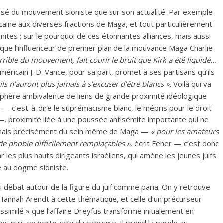
 passé du mouvement sioniste que sur son actualité. Par exemple
ricaine aux diverses fractions de Maga, et tout particulièrement
émites
; sur le pourquoi de ces étonnantes alliances, mais aussi
rsque l’influenceur de premier plan de la mouvance Maga Charlie
rible du mouvement, fait courir le bruit que Kirk a été liquidé…
éricain J. D. Vance, pour sa part, promet à ses partisans qu’ils
ls n’auront plus jamais à s’excuser d’être blancs
».
Voilà qui va
sphère ambivalente de liens de grande proximité idéologique
— c’est-à-dire le suprémacisme blanc, le mépris pour le droit
c. —, proximité liée à une poussée antisémite importante qui ne
mais précisément du sein même de Maga —
«
pour les amateurs
 de phobie difficilement remplaçables
»,
écrit Feher — c’est donc
es plus hauts dirigeants israéliens, qui amène les jeunes juifs
e au dogme sioniste.
u débat autour de la figure du juif comme paria. On y retrouve
 Hannah Arendt à cette thématique, et celle d’un précurseur
ssimilé
» que l’affaire Dreyfus transforme initialement en
isme, puis en porte-voix du sionisme. Il prend la parole au