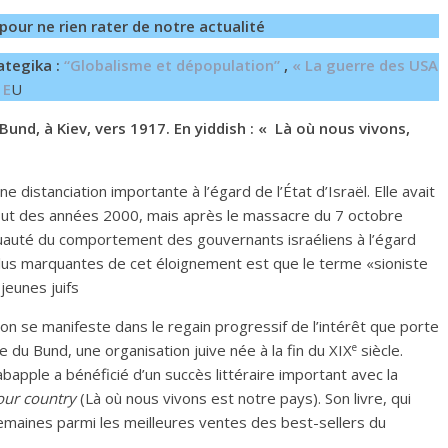
pour ne rien rater de notre actualité
ategika :
“Globalisme et dépopulation”
,
« La guerre des USA
 E
U
Bund, à Kiev, vers 1917. En yiddish : «
Là où nous vivons,
 distanciation importante à l’égard de l’État d’Israël. Elle avait
t des années 2000, mais après le massacre du 7 octobre
cruauté du comportement des gouvernants israéliens à l’égard
plus marquantes de cet éloignement est que le terme «sioniste
jeunes juifs
n se manifeste dans le regain progressif de l’intérêt que porte
e
re du Bund, une organisation juive née à la fin du XIX
siècle.
rabapple a bénéficié d’un succès littéraire important avec la
our country
(Là où nous vivons est notre pays). Son livre, qui
semaines parmi les meilleures ventes des best-sellers du