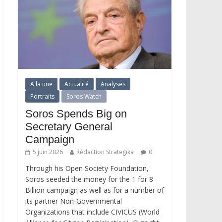
A la une
Actualité
Analyses
Portraits
Soros Watch
Soros Spends Big on
Secretary General
Campaign
5 juin 2026
Rédaction Strategika
0
Through his Open Society Foundation,
Soros seeded the money for the 1 for 8
Billion campaign as well as for a number of
its partner Non-Governmental
Organizations that include CIVICUS (World