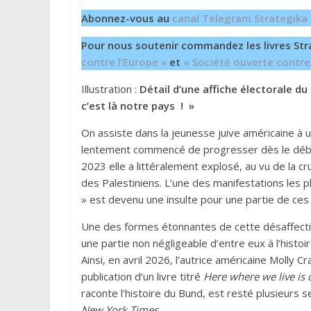
Abonnez-vous au
canal Telegram Strategika
Pour nous soutenir commandez les livres Str
contre l’Europe »
et
« Société ouverte contre
Illustration :
Détail d’une affiche électorale du 
c’est là notre pays
!
»
On assiste dans la jeunesse juive américaine à une
lentement commencé de progresser dès le débu
2023 elle a littéralement explosé, au vu de la 
des Palestiniens. L’une des manifestations les 
» est devenu une insulte pour une partie de ces 
Une des formes étonnantes de cette désaffectio
une partie non négligeable d’entre eux à l’histoi
Ainsi, en avril 2026, l’autrice américaine Molly C
publication d’un livre titré
Here where we live is 
raconte l’histoire du Bund, est resté plusieurs 
New York Times.