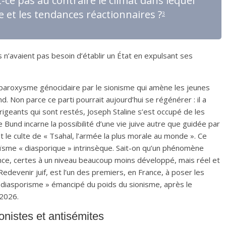
t-ce pas au contraire le climat dans lequel
 et les tendances réactionnaires
?
3
s n’avaient pas besoin d’établir un État en expulsant ses
n paroxysme génocidaire par le sionisme qui amène les jeunes
nd. Non parce ce parti pourrait aujourd’hui se régénérer : il a
irigeants qui sont restés, Joseph Staline s’est occupé de les
e Bund incarne la possibilité d’une vie juive autre que guidée par
 le culte de « Tsahal, l’armée la plus morale au monde ». Ce
udaïsme « diasporique » intrinsèque. Sait-on qu’un phénomène
ce, certes à un niveau beaucoup moins développé, mais réel et
Redevenir juif, est l’un des premiers, en France, à poser les
« diasporisme » émancipé du poids du sionisme, après le
 2026.
onistes et antisémites