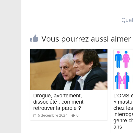
Quel
Vous pourrez aussi aimer
Drogue, avortement,
L’OMS e
dissociété : comment
« mastu
retrouver la parole ?
chez les 
interrog
6 décembre 2024
0
genre ch
ans