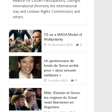
Alliance for Citizen Participation), Outright
International (formerly the International
Gay and Lesbian Rights Commission) and
others.
C5 as a MAGA Model of
Multipolarity
0
19 décembre 2025
Un gestionnaire de
fonds de Soros arrêté
pour « abus sexuels
sadiques »
0
5 octobre 2025
Milei, Elsztain et Soros :
les origines du Great
reset libertarien en
Argentine