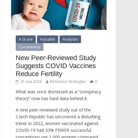
A la une
Actualité
Analyses
Coronavirus
New Peer-Reviewed Study
Suggests COVID Vaccines
Reduce Fertility
25 mai 2026
Rédaction Strategika
0
What was once dismissed as a “conspiracy
theory” now has hard data behind it.
A new peer-reviewed study out of the
Czech Republic has uncovered a disturbing
trend: in 2022, women vaccinated against
COVID-19 had 33% FEWER successful
conceptions per 1,000 women compared