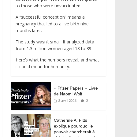
to those who were unvaccinated.
A “successful conception” means a
pregnancy that led to a live birth nine
months later.
The study wasn’t small. It analyzed data
from 1.3 million women aged 18 to 39.
Here’s what the numbers reveal, and what
it could mean for humanity.
« Pfizer Papers » Livre
de Naomi Wolf
0
8 avril 2026
Catherine A. Fitts
explique pourquoi le
pouvoir chercherait à