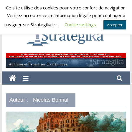
Skip
Ce site utilise des cookies pour votre confort de navigation.
samedi, août 8, 2026
to
Veuillez accepter cette information légale pour continuer à
content
naviguer sur Strategika.fr .
Cookie settings
Accepter
Strategika
Expertise
et
Analyses
géostratégiques
Auteur :
Nicolas Bonnal