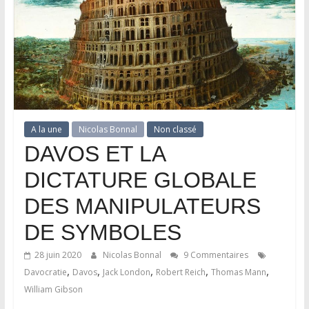
A la une
Nicolas Bonnal
Non classé
DAVOS ET LA
DICTATURE GLOBALE
DES MANIPULATEURS
DE SYMBOLES
28 juin 2020
Nicolas Bonnal
9 Commentaires
,
,
,
,
,
Davocratie
Davos
Jack London
Robert Reich
Thomas Mann
William Gibson