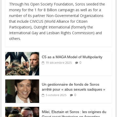
Through his Open Society Foundation, Soros seeded the
money for the 1 for 8 Billion campaign as well as for a
number of its partner Non-Governmental Organizations
that include CIVICUS (World Alliance for Citizen
Participation), Outright International (formerly the
International Gay and Lesbian Rights Commission) and
others.
C5 as a MAGA Model of Multipolarity
0
19 décembre 2025
Un gestionnaire de fonds de Soros
arrêté pour « abus sexuels sadiques »
0
5 octobre 2025
Milei, Elsztain et Soros : les origines du
Great reset libertarien en Argentine