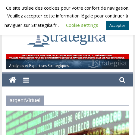
Skip
Ce site utilise des cookies pour votre confort de navigation.
dimanche, août 9, 2026
to
Veuillez accepter cette information légale pour continuer à
content
naviguer sur Strategika.fr .
Cookie settings
Accepter
Strategika
Expertise
et
Analyses
géostratégiques
argentVirtuel