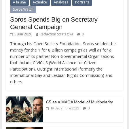
A la une
Actualité
Analyses
Portraits
Soros Watch
Soros Spends Big on Secretary
General Campaign
5 juin 2026
Rédaction Strategika
0
Through his Open Society Foundation, Soros seeded the
money for the 1 for 8 Billion campaign as well as for a
number of its partner Non-Governmental Organizations
that include CIVICUS (World Alliance for Citizen
Participation), Outright International (formerly the
International Gay and Lesbian Rights Commission) and
others.
C5 as a MAGA Model of Multipolarity
0
19 décembre 2025