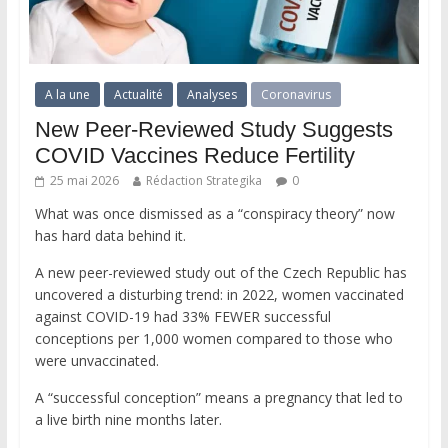
A la une
Actualité
Analyses
Coronavirus
New Peer-Reviewed Study Suggests
COVID Vaccines Reduce Fertility
25 mai 2026
Rédaction Strategika
0
What was once dismissed as a “conspiracy theory” now
has hard data behind it.
A new peer-reviewed study out of the Czech Republic has
uncovered a disturbing trend: in 2022, women vaccinated
against COVID-19 had 33% FEWER successful
conceptions per 1,000 women compared to those who
were unvaccinated.
A “successful conception” means a pregnancy that led to
a live birth nine months later.