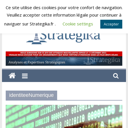
Skip
Ce site utilise des cookies pour votre confort de navigation.
jeudi, août 6, 2026
to
Veuillez accepter cette information légale pour continuer à
content
naviguer sur Strategika.fr .
Cookie settings
Accepter
Strategika
Expertise
et
Analyses
géostratégiques
identiteeNumerique