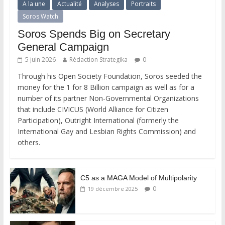
A la une
Actualité
Analyses
Portraits
Soros Watch
Soros Spends Big on Secretary
General Campaign
5 juin 2026
Rédaction Strategika
0
Through his Open Society Foundation, Soros seeded the
money for the 1 for 8 Billion campaign as well as for a
number of its partner Non-Governmental Organizations
that include CIVICUS (World Alliance for Citizen
Participation), Outright International (formerly the
International Gay and Lesbian Rights Commission) and
others.
C5 as a MAGA Model of Multipolarity
0
19 décembre 2025