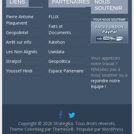
LIENS
PARTENAIRES
NOUS
SOUTENIR
Pierre Antoine
FLUX
Plaquevent
Faits et
Geopolintel
Documents
Arrêt sur info
Katehon
Les Non Alignés
Uwidata
Vous appréciez
Stratpol
Geopolitica
notre travail ?
N’hésitez pas à
Youssef Hindi
Espace Partenaire
nous soutenir ou à
rejoindre notre
équipe !
Copyright © 2026
Strategika
. Tous droits réservés.
Theme ColorMag par
ThemeGrill.
. Propulsé par
WordPress
.