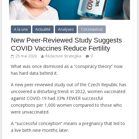
A la une
Actualité
Analyses
Coronavirus
New Peer-Reviewed Study Suggests
COVID Vaccines Reduce Fertility
25 mai 2026
Rédaction Strategika
0
What was once dismissed as a “conspiracy theory” now
has hard data behind it.
A new peer-reviewed study out of the Czech Republic has
uncovered a disturbing trend: in 2022, women vaccinated
against COVID-19 had 33% FEWER successful
conceptions per 1,000 women compared to those who
were unvaccinated.
A “successful conception” means a pregnancy that led to
a live birth nine months later.