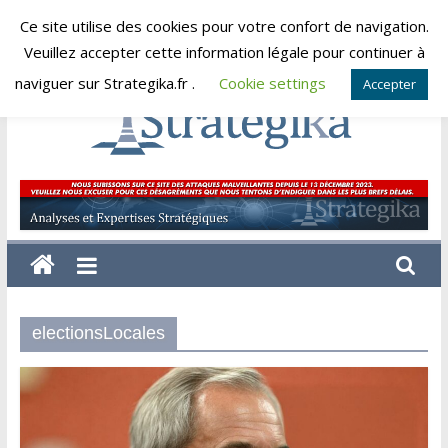
Skip
Ce site utilise des cookies pour votre confort de navigation.
lundi, août 10, 2026
to
Veuillez accepter cette information légale pour continuer à
content
naviguer sur Strategika.fr .
Cookie settings
Accepter
Strategika
Expertise
et
Analyses
géostratégiques
electionsLocales