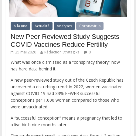
A la une
Actualité
Analyses
Coronavirus
New Peer-Reviewed Study Suggests
COVID Vaccines Reduce Fertility
25 mai 2026
Rédaction Strategika
0
What was once dismissed as a “conspiracy theory” now
has hard data behind it.
A new peer-reviewed study out of the Czech Republic has
uncovered a disturbing trend: in 2022, women vaccinated
against COVID-19 had 33% FEWER successful
conceptions per 1,000 women compared to those who
were unvaccinated.
A “successful conception” means a pregnancy that led to
a live birth nine months later.
The study wasn’t small. It analyzed data from 1.3 million