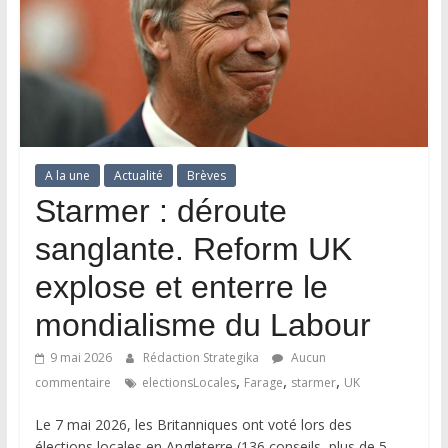
A la une
Actualité
Brèves
Starmer : déroute
sanglante. Reform UK
explose et enterre le
mondialisme du Labour
9 mai 2026
Rédaction Strategika
Aucun
,
,
,
commentaire
electionsLocales
Farage
starmer
UK
Le 7 mai 2026, les Britanniques ont voté lors des
élections locales en Angleterre (136 conseils, plus de 5