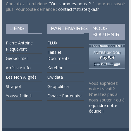
Consultez la rubrique
"Qui sommes-nous ? "
pour en savoir
plus. Pour toute demande :
contact@strategika.fr
LIENS
PARTENAIRES
NOUS
SOUTENIR
Pierre Antoine
FLUX
Plaquevent
Faits et
Geopolintel
Documents
Arrêt sur info
Katehon
Les Non Alignés
Uwidata
Vous appréciez
Stratpol
Geopolitica
notre travail ?
N’hésitez pas à
Youssef Hindi
Espace Partenaire
nous soutenir ou à
rejoindre notre
équipe !