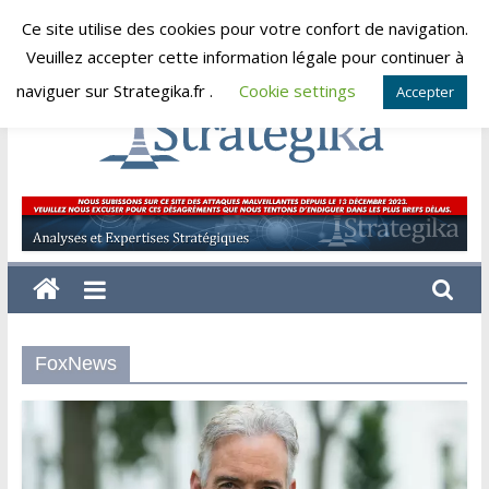
Skip
Ce site utilise des cookies pour votre confort de navigation.
vendredi, août 7, 2026
to
Veuillez accepter cette information légale pour continuer à
content
naviguer sur Strategika.fr .
Cookie settings
Accepter
Strategika
Expertise
et
Analyses
géostratégiques
FoxNews