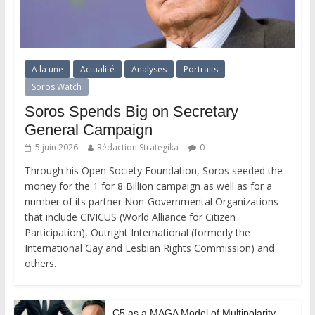
A la une
Actualité
Analyses
Portraits
Soros Watch
Soros Spends Big on Secretary
General Campaign
5 juin 2026
Rédaction Strategika
0
Through his Open Society Foundation, Soros seeded the
money for the 1 for 8 Billion campaign as well as for a
number of its partner Non-Governmental Organizations
that include CIVICUS (World Alliance for Citizen
Participation), Outright International (formerly the
International Gay and Lesbian Rights Commission) and
others.
C5 as a MAGA Model of Multipolarity