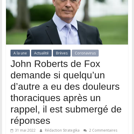
A la une
Actualité
Brèves
Coronavirus
John Roberts de Fox
demande si quelqu’un
d’autre a eu des douleurs
thoraciques après un
rappel, il est submergé de
réponses
31 mai 2022
Rédaction Strategika
2 Commentaires