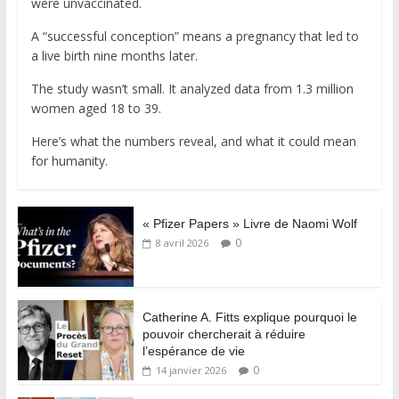
were unvaccinated.
A “successful conception” means a pregnancy that led to
a live birth nine months later.
The study wasn’t small. It analyzed data from 1.3 million
women aged 18 to 39.
Here’s what the numbers reveal, and what it could mean
for humanity.
« Pfizer Papers » Livre de Naomi Wolf
0
8 avril 2026
Catherine A. Fitts explique pourquoi le
pouvoir chercherait à réduire
l’espérance de vie
0
14 janvier 2026