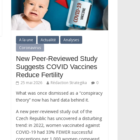
A la une
Actualité
Analyses
Coronavirus
New Peer-Reviewed Study
Suggests COVID Vaccines
Reduce Fertility
25 mai 2026
Rédaction Strategika
0
What was once dismissed as a “conspiracy
theory” now has hard data behind it.
A new peer-reviewed study out of the
Czech Republic has uncovered a disturbing
trend: in 2022, women vaccinated against
COVID-19 had 33% FEWER successful
conceptions per 1,000 women compared