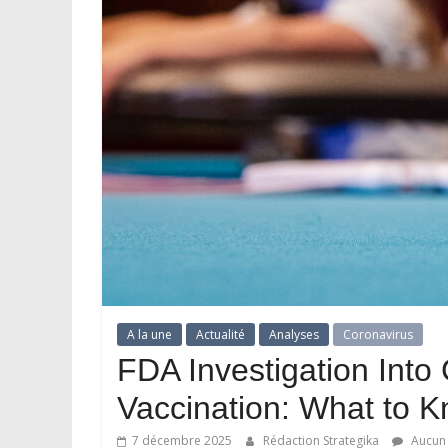
A la une
Actualité
Analyses
Coronavirus
FDA Investigation Int
Vaccination: What to 
7 décembre 2025
Rédaction Strategika
Aucun