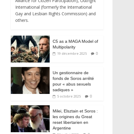
Alliance for Citizen Participation), Outright
International (formerly the International
Gay and Lesbian Rights Commission) and
others.
C5 as a MAGA Model of
Multipolarity
0
19 décembre 2025
Un gestionnaire de
fonds de Soros arrêté
pour « abus sexuels
sadiques »
0
5 octobre 2025
Milei, Elsztain et Soros :
les origines du Great
reset libertarien en
Argentine