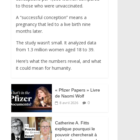
to those who were unvaccinated.
A “successful conception” means a
pregnancy that led to a live birth nine
months later.
The study wasn’t small. It analyzed data
from 1.3 million women aged 18 to 39.
Here’s what the numbers reveal, and what
it could mean for humanity.
« Pfizer Papers » Livre
de Naomi Wolf
0
8 avril 2026
Catherine A. Fitts
explique pourquoi le
pouvoir chercherait à