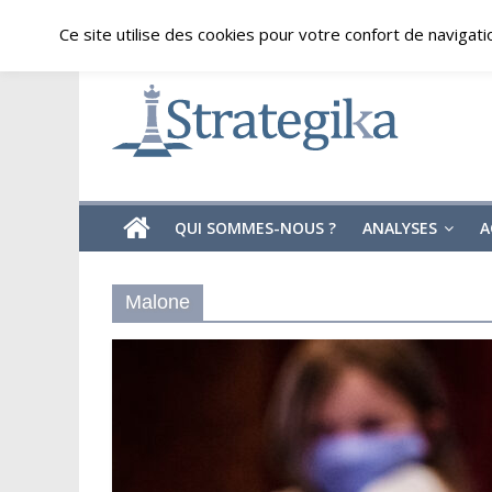
Skip
samedi, août 8, 2026
Ce site utilise des cookies pour votre confort de navigati
to
content
Strategika
Expertise
et
Analyses
géostratégiques
QUI SOMMES-NOUS ?
ANALYSES
A
Malone