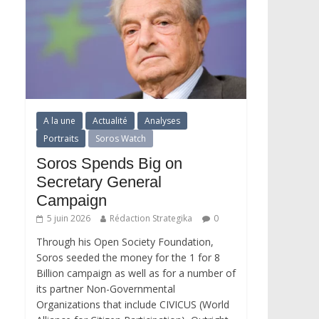
A la une
Actualité
Analyses
Portraits
Soros Watch
Soros Spends Big on
Secretary General
Campaign
5 juin 2026
Rédaction Strategika
0
Through his Open Society Foundation,
Soros seeded the money for the 1 for 8
Billion campaign as well as for a number of
its partner Non-Governmental
Organizations that include CIVICUS (World