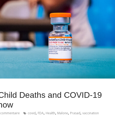
o Child Deaths and COVID-19
Know
,
,
,
,
,
 commentaire
covid
FDA
Health
Malone
Prasad
vaccination