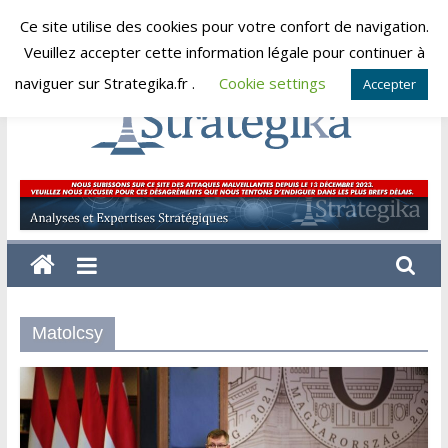
Skip
Ce site utilise des cookies pour votre confort de navigation.
jeudi, août 6, 2026
to
Veuillez accepter cette information légale pour continuer à
content
naviguer sur Strategika.fr .
Cookie settings
Accepter
Strategika
Expertise
et
Analyses
géostratégiques
Matolcsy