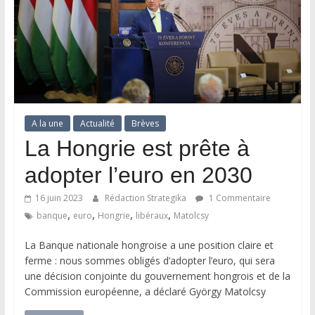
A la une
Actualité
Brèves
La Hongrie est prête à
adopter l’euro en 2030
16 juin 2023
Rédaction Strategika
1 Commentaire
,
,
,
,
banque
euro
Hongrie
libéraux
Matolcsy
La Banque nationale hongroise a une position claire et
ferme : nous sommes obligés d’adopter l’euro, qui sera
une décision conjointe du gouvernement hongrois et de la
Commission européenne, a déclaré György Matolcsy