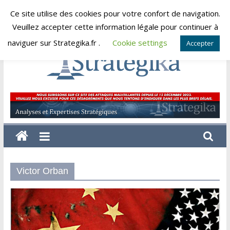
Skip
Ce site utilise des cookies pour votre confort de navigation.
vendredi, août 7, 2026
to
Veuillez accepter cette information légale pour continuer à
content
naviguer sur Strategika.fr .
Cookie settings
Accepter
Strategika
Expertise
et
Analyses
géostratégiques
Victor Orban