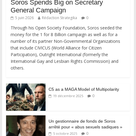
Soros Spends Big on Secretary
General Campaign
5 juin 2026
Rédaction Strategika
0
Through his Open Society Foundation, Soros seeded the
money for the 1 for 8 Billion campaign as well as for a
number of its partner Non-Governmental Organizations
that include CIVICUS (World Alliance for Citizen
Participation), Outright International (formerly the
International Gay and Lesbian Rights Commission) and
others.
C5 as a MAGA Model of Multipolarity
0
19 décembre 2025
Un gestionnaire de fonds de Soros
arrêté pour « abus sexuels sadiques »
0
5 octobre 2025