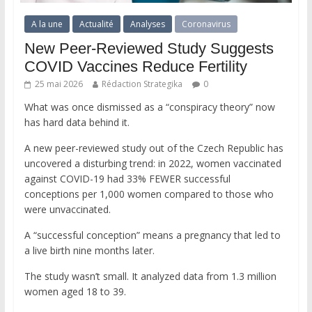
A la une
Actualité
Analyses
Coronavirus
New Peer-Reviewed Study Suggests
COVID Vaccines Reduce Fertility
25 mai 2026
Rédaction Strategika
0
What was once dismissed as a “conspiracy theory” now
has hard data behind it.
A new peer-reviewed study out of the Czech Republic has
uncovered a disturbing trend: in 2022, women vaccinated
against COVID-19 had 33% FEWER successful
conceptions per 1,000 women compared to those who
were unvaccinated.
A “successful conception” means a pregnancy that led to
a live birth nine months later.
The study wasn’t small. It analyzed data from 1.3 million
women aged 18 to 39.