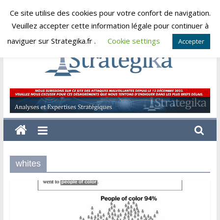
Skip
Ce site utilise des cookies pour votre confort de navigation.
jeudi, août 6, 2026
to
Veuillez accepter cette information légale pour continuer à
content
naviguer sur Strategika.fr .
Cookie settings
Accepter
Strategika
Expertise
et
Analyses
géostratégiques
whites