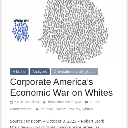
A la une
Analyses
Orientations stratégiques
Corporate America’s
Economic War on Whites
8 octobre 2024
Rédaction Strategika
Aucun
,
,
,
commentaire
colored
racism
society
whites
Source : unz.com – October 8, 2023 – Robert Stark
https://www.unz.com/article/corporate-americas-