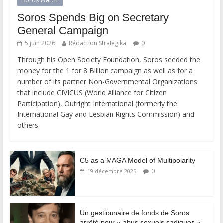
Soros Watch
Soros Spends Big on Secretary
General Campaign
5 juin 2026
Rédaction Strategika
0
Through his Open Society Foundation, Soros seeded the
money for the 1 for 8 Billion campaign as well as for a
number of its partner Non-Governmental Organizations
that include CIVICUS (World Alliance for Citizen
Participation), Outright International (formerly the
International Gay and Lesbian Rights Commission) and
others.
C5 as a MAGA Model of Multipolarity
0
19 décembre 2025
Un gestionnaire de fonds de Soros
arrêté pour « abus sexuels sadiques »