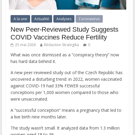
A la une
Actualité
Analyses
Coronavirus
New Peer-Reviewed Study Suggests
COVID Vaccines Reduce Fertility
25 mai 2026
Rédaction Strategika
0
What was once dismissed as a “conspiracy theory” now
has hard data behind it.
A new peer-reviewed study out of the Czech Republic has
uncovered a disturbing trend: in 2022, women vaccinated
against COVID-19 had 33% FEWER successful
conceptions per 1,000 women compared to those who
were unvaccinated.
A “successful conception” means a pregnancy that led to
a live birth nine months later.
The study wasn’t small. It analyzed data from 1.3 million
women aged 18 to 39.