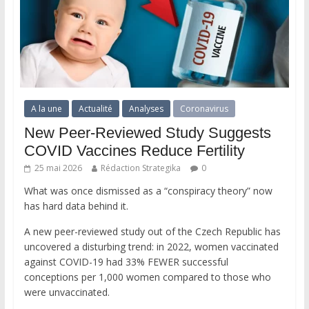
A la une
Actualité
Analyses
Coronavirus
New Peer-Reviewed Study Suggests
COVID Vaccines Reduce Fertility
25 mai 2026
Rédaction Strategika
0
What was once dismissed as a “conspiracy theory” now
has hard data behind it.
A new peer-reviewed study out of the Czech Republic has
uncovered a disturbing trend: in 2022, women vaccinated
against COVID-19 had 33% FEWER successful
conceptions per 1,000 women compared to those who
were unvaccinated.