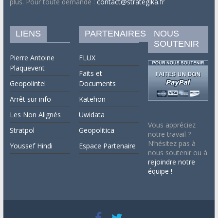
plus. Pour toute demande :
contact@strategika.fr
LIENS
PARTENAIRES
NOUS
SOUTENIR
Pierre Antoine
FLUX
Plaquevent
Faits et
Geopolintel
Documents
Arrêt sur info
Katehon
Les Non Alignés
Uwidata
Vous appréciez
Stratpol
Geopolitica
notre travail ?
N’hésitez pas à
Youssef Hindi
Espace Partenaire
nous soutenir ou à
rejoindre notre
équipe !