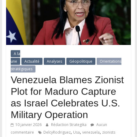
A la
une
Actualité
Analyses
Géopolitique
Orientations
stratégiques
Venezuela Blames Zionist
Plot for Maduro Capture
as Israel Celebrates U.S.
Military Operation
10 janvier 2026
Rédaction Strategika
Aucun
,
,
,
commentaire
DelcyRodriguez
Usa
venezuela
zionists