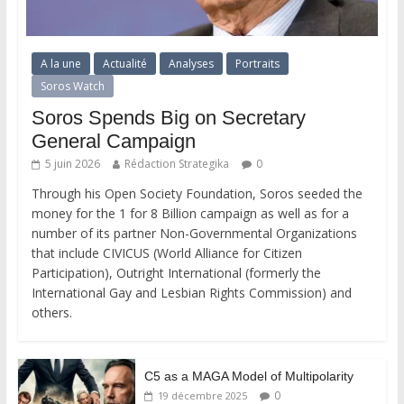
A la une
Actualité
Analyses
Portraits
Soros Watch
Soros Spends Big on Secretary
General Campaign
5 juin 2026
Rédaction Strategika
0
Through his Open Society Foundation, Soros seeded the
money for the 1 for 8 Billion campaign as well as for a
number of its partner Non-Governmental Organizations
that include CIVICUS (World Alliance for Citizen
Participation), Outright International (formerly the
International Gay and Lesbian Rights Commission) and
others.
C5 as a MAGA Model of Multipolarity
0
19 décembre 2025