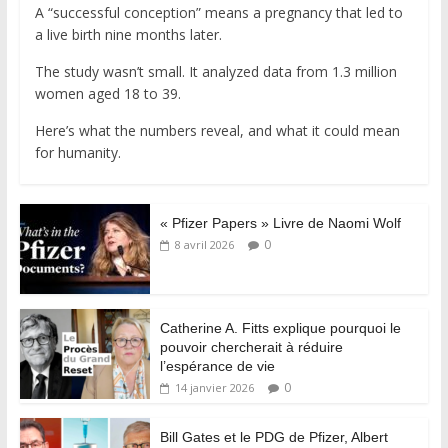
A “successful conception” means a pregnancy that led to
a live birth nine months later.
The study wasn’t small. It analyzed data from 1.3 million
women aged 18 to 39.
Here’s what the numbers reveal, and what it could mean
for humanity.
« Pfizer Papers » Livre de Naomi Wolf
0
8 avril 2026
Catherine A. Fitts explique pourquoi le
pouvoir chercherait à réduire
l’espérance de vie
0
14 janvier 2026
Bill Gates et le PDG de Pfizer, Albert