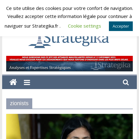
Skip
Ce site utilise des cookies pour votre confort de navigation.
jeudi, août 6, 2026
to
Veuillez accepter cette information légale pour continuer à
content
naviguer sur Strategika.fr .
Cookie settings
Accepter
Strategika
Expertise
et
Analyses
géostratégiques
zionists