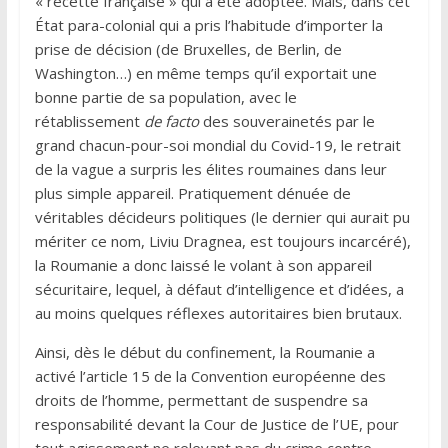
« recette française » qui a été adoptée. Mais, dans cet
État para-colonial qui a pris l’habitude d’importer la
prise de décision (de Bruxelles, de Berlin, de
Washington…) en même temps qu’il exportait une
bonne partie de sa population, avec le
rétablissement
de facto
des souverainetés par le
grand chacun-pour-soi mondial du Covid-19, le retrait
de la vague a surpris les élites roumaines dans leur
plus simple appareil. Pratiquement dénuée de
véritables décideurs politiques (le dernier qui aurait pu
mériter ce nom, Liviu Dragnea, est toujours incarcéré),
la Roumanie a donc laissé le volant à son appareil
sécuritaire, lequel, à défaut d’intelligence et d’idées, a
au moins quelques réflexes autoritaires bien brutaux.
Ainsi, dès le début du confinement, la Roumanie a
activé l’article 15 de la Convention européenne des
droits de l’homme, permettant de suspendre sa
responsabilité devant la Cour de Justice de l’UE, pour
tout agissement ne relevant pas du crime contre