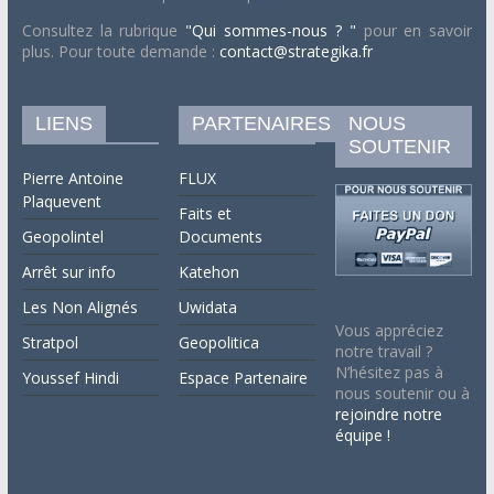
Consultez la rubrique
"Qui sommes-nous ? "
pour en savoir
plus. Pour toute demande :
contact@strategika.fr
LIENS
PARTENAIRES
NOUS
SOUTENIR
Pierre Antoine
FLUX
Plaquevent
Faits et
Geopolintel
Documents
Arrêt sur info
Katehon
Les Non Alignés
Uwidata
Vous appréciez
Stratpol
Geopolitica
notre travail ?
N’hésitez pas à
Youssef Hindi
Espace Partenaire
nous soutenir ou à
rejoindre notre
équipe !