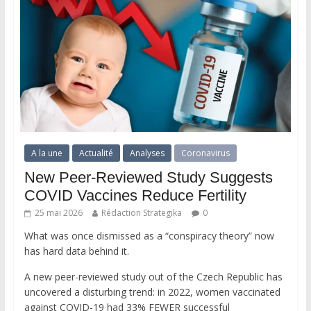
A la une
Actualité
Analyses
Coronavirus
New Peer-Reviewed Study Suggests
COVID Vaccines Reduce Fertility
25 mai 2026
Rédaction Strategika
0
What was once dismissed as a “conspiracy theory” now
has hard data behind it.
A new peer-reviewed study out of the Czech Republic has
uncovered a disturbing trend: in 2022, women vaccinated
against COVID-19 had 33% FEWER successful