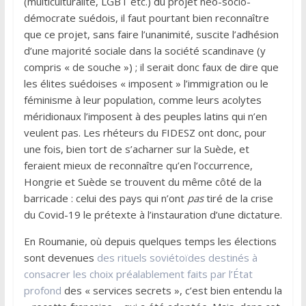
(multiculturalité, LGBT etc.) du projet néo-socio-
démocrate suédois, il faut pourtant bien reconnaître
que ce projet, sans faire l’unanimité, suscite l’adhésion
d’une majorité sociale dans la société scandinave (y
compris « de souche ») ; il serait donc faux de dire que
les élites suédoises « imposent » l’immigration ou le
féminisme à leur population, comme leurs acolytes
méridionaux l’imposent à des peuples latins qui n’en
veulent pas. Les rhéteurs du FIDESZ ont donc, pour
une fois, bien tort de s’acharner sur la Suède, et
feraient mieux de reconnaître qu’en l’occurrence,
Hongrie et Suède se trouvent du même côté de la
barricade : celui des pays qui n’ont
pas
tiré de la crise
du Covid-19 le prétexte à l’instauration d’une dictature.
En Roumanie, où depuis quelques temps les élections
sont devenues
des rituels soviétoïdes destinés à
consacrer les choix préalablement faits par l’État
profond
des « services secrets », c’est bien entendu la