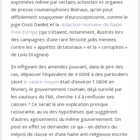
exprimées même par certains activistes et organes
de presse roumanophones libéraux, qu’on peut
difficilement soupçonner d’euroscepticisme, comme le
juge Cristi Danileț et la
rédaction roumaine de Radio
Free Europe
(qui s’étaient, notamment, illustrés lors
des campagnes d’une rare férocité jadis menées
contre les « appétits dictatoriaux » et la « corruption »
de Liviu Dragnea).
En infligeant des amendes pouvant, dans le pire des
cas, dépasser l’équivalent de 4 000€ à des particuliers
(dont
le salaire moyen
était d’environ 1 080€ en
février), le gouvernement roumain, déjà survolé par
les vautours du FMI, cherche-t-il à renflouer ses
caisses ? Ce serait là une explication presque
rassurante, au vu des hypothèses que suggèrent
d’autres agissements du même gouvernement. On
peut en effet se demander ce qui – en dehors du
mépris de classe et d’une haine anti-religieuse inscrite