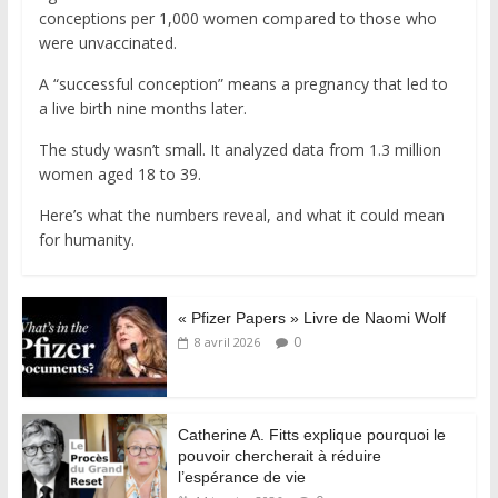
conceptions per 1,000 women compared to those who
were unvaccinated.
A “successful conception” means a pregnancy that led to
a live birth nine months later.
The study wasn’t small. It analyzed data from 1.3 million
women aged 18 to 39.
Here’s what the numbers reveal, and what it could mean
for humanity.
« Pfizer Papers » Livre de Naomi Wolf
0
8 avril 2026
Catherine A. Fitts explique pourquoi le
pouvoir chercherait à réduire
l’espérance de vie