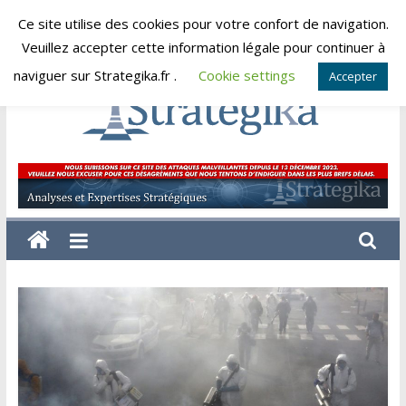
Skip
Ce site utilise des cookies pour votre confort de navigation.
samedi, août 8, 2026
to
Veuillez accepter cette information légale pour continuer à
content
naviguer sur Strategika.fr .
Cookie settings
Accepter
Strategika
Expertise
et
Analyses
géostratégiques