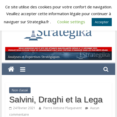
Skip
Ce site utilise des cookies pour votre confort de navigation.
vendredi, août 7, 2026
to
Veuillez accepter cette information légale pour continuer à
content
naviguer sur Strategika.fr .
Cookie settings
Accepter
Strategika
Expertise
et
Analyses
géostratégiques
Non classé
Salvini, Draghi et la Lega
24 février 2021
Pierre Antoine Plaquevent
Aucun
commentaire