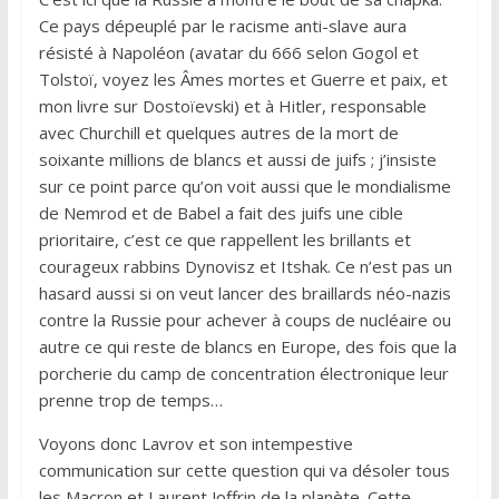
Ce pays dépeuplé par le racisme anti-slave aura
résisté à Napoléon (avatar du 666 selon Gogol et
Tolstoï, voyez les Âmes mortes et Guerre et paix, et
mon livre sur Dostoïevski) et à Hitler, responsable
avec Churchill et quelques autres de la mort de
soixante millions de blancs et aussi de juifs ; j’insiste
sur ce point parce qu’on voit aussi que le mondialisme
de Nemrod et de Babel a fait des juifs une cible
prioritaire, c’est ce que rappellent les brillants et
courageux rabbins Dynovisz et Itshak. Ce n’est pas un
hasard aussi si on veut lancer des braillards néo-nazis
contre la Russie pour achever à coups de nucléaire ou
autre ce qui reste de blancs en Europe, des fois que la
porcherie du camp de concentration électronique leur
prenne trop de temps…
Voyons donc Lavrov et son intempestive
communication sur cette question qui va désoler tous
les Macron et Laurent Joffrin de la planète. Cette