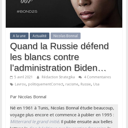
A la une
Actualité
Nicolas Bonnal
Quand la Russie défend
les blancs contre
l’administration Biden…
5 avril 2021
Rédaction Strategika
4 Commentaires
,
,
,
,
Lavrov
politiquementCorrect
racisme
Russie
Usa
Par Nicolas Bonnal
Né en 1961 à Tunis, Nicolas Bonnal étudie beaucoup,
voyage plus encore et commence à publier en 1995 :
Mitterrand le grand initié
. Il publie ensuite aux belles