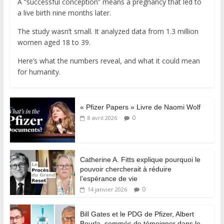
A “successful conception” means a pregnancy that led to
a live birth nine months later.
The study wasn’t small. It analyzed data from 1.3 million
women aged 18 to 39.
Here’s what the numbers reveal, and what it could mean
for humanity.
« Pfizer Papers » Livre de Naomi Wolf
0
8 avril 2026
Catherine A. Fitts explique pourquoi le
pouvoir chercherait à réduire
l’espérance de vie
0
14 janvier 2026
Bill Gates et le PDG de Pfizer, Albert
Bourla, sommés de témoigner dans le