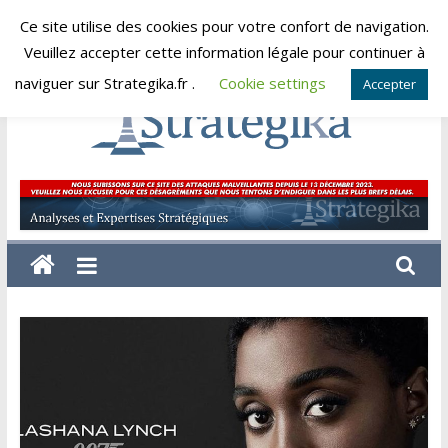
Skip
Ce site utilise des cookies pour votre confort de navigation.
vendredi, août 7, 2026
to
Veuillez accepter cette information légale pour continuer à
content
naviguer sur Strategika.fr .
Cookie settings
Accepter
Strategika
Expertise
et
Analyses
géostratégiques