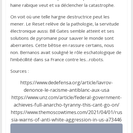
haine rabique veut et va déclencher la catastrophe.
On voit où une telle hargne destructrice peut les
mener. Le Reset relève de la pathologie, la servitude
électronique aussi. Bill Gates semble atteint et ses
solutions de pyromane pour sauver le monde sont
aberrantes. Cette bêtise en rassure certains, nous
non. Bernanos avait souligné le rôle eschatologique de
l’imbécillité dans sa France contre les…robots.
Sources :
https://www.dedefensa.org/article/lavrov-
denonce-le-racisme-antiblanc-aux-usa
https://www.unz.com/article/federal-government-
achieves-full-anarcho-tyranny-this-cant-go-on/
https://www.themoscowtimes.com/2021/04/01/rus
sia-warns-of-anti-white-aggression-in-us-a73446