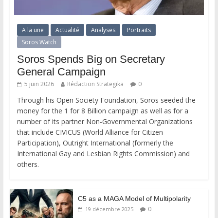
A la une
Actualité
Analyses
Portraits
Soros Watch
Soros Spends Big on Secretary
General Campaign
5 juin 2026
Rédaction Strategika
0
Through his Open Society Foundation, Soros seeded the
money for the 1 for 8 Billion campaign as well as for a
number of its partner Non-Governmental Organizations
that include CIVICUS (World Alliance for Citizen
Participation), Outright International (formerly the
International Gay and Lesbian Rights Commission) and
others.
C5 as a MAGA Model of Multipolarity
0
19 décembre 2025