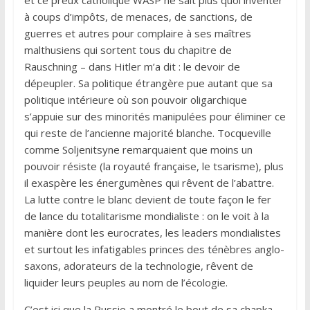
à coups d’impôts, de menaces, de sanctions, de
guerres et autres pour complaire à ses maîtres
malthusiens qui sortent tous du chapitre de
Rauschning – dans Hitler m’a dit : le devoir de
dépeupler. Sa politique étrangère pue autant que sa
politique intérieure où son pouvoir oligarchique
s’appuie sur des minorités manipulées pour éliminer ce
qui reste de l’ancienne majorité blanche. Tocqueville
comme Soljenitsyne remarquaient que moins un
pouvoir résiste (la royauté française, le tsarisme), plus
il exaspère les énergumènes qui rêvent de l’abattre.
La lutte contre le blanc devient de toute façon le fer
de lance du totalitarisme mondialiste : on le voit à la
manière dont les eurocrates, les leaders mondialistes
et surtout les infatigables princes des ténèbres anglo-
saxons, adorateurs de la technologie, rêvent de
liquider leurs peuples au nom de l’écologie.
C’est ici que la Russie a montré le bout de sa chapka.