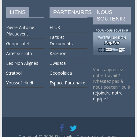
LIENS
PARTENAIRES
NOUS
SOUTENIR
Pierre Antoine
FLUX
Plaquevent
Faits et
Geopolintel
Documents
Arrêt sur info
Katehon
Les Non Alignés
Uwidata
Vous appréciez
Stratpol
Geopolitica
notre travail ?
N’hésitez pas à
Youssef Hindi
Espace Partenaire
nous soutenir ou à
rejoindre notre
équipe !
Copyright © 2026
Strategika
. Tous droits réservés.