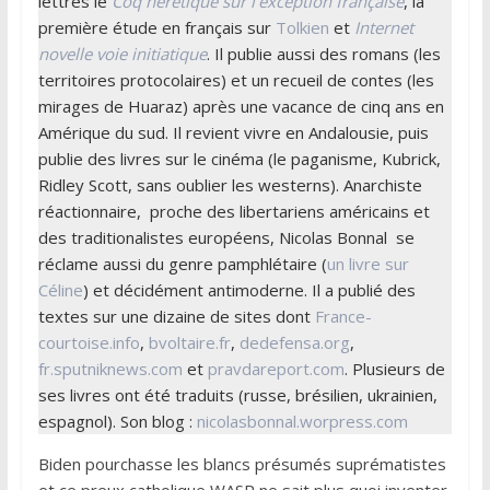
lettres le
Coq hérétique sur l’exception française
, la
première étude en français sur
Tolkien
et
Internet
novelle voie initiatique
. Il publie aussi des romans (les
territoires protocolaires) et un recueil de contes (les
mirages de Huaraz) après une vacance de cinq ans en
Amérique du sud. Il revient vivre en Andalousie, puis
publie des livres sur le cinéma (le paganisme, Kubrick,
Ridley Scott, sans oublier les westerns). Anarchiste
réactionnaire, proche des libertariens américains et
des traditionalistes européens, Nicolas Bonnal se
réclame aussi du genre pamphlétaire (
un livre sur
Céline
) et décidément antimoderne. Il a publié des
textes sur une dizaine de sites dont
France-
courtoise.info
,
bvoltaire.fr
,
dedefensa.org
,
fr.sputniknews.com
et
pravdareport.com
. Plusieurs de
ses livres ont été traduits (russe, brésilien, ukrainien,
espagnol). Son blog :
nicolasbonnal.worpress.com
Biden pourchasse les blancs présumés suprématistes
et ce preux catholique WASP ne sait plus quoi inventer