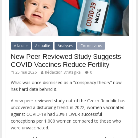
A la une
Actualité
Analyses
Coronavirus
New Peer-Reviewed Study Suggests
COVID Vaccines Reduce Fertility
25 mai 2026
Rédaction Strategika
0
What was once dismissed as a “conspiracy theory” now
has hard data behind it.
A new peer-reviewed study out of the Czech Republic has
uncovered a disturbing trend: in 2022, women vaccinated
against COVID-19 had 33% FEWER successful
conceptions per 1,000 women compared to those who
were unvaccinated.