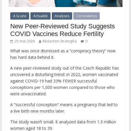
A la une
Actualité
Analyses
Coronavirus
New Peer-Reviewed Study Suggests
COVID Vaccines Reduce Fertility
25 mai 2026
Rédaction Strategika
0
What was once dismissed as a “conspiracy theory” now
has hard data behind it.
A new peer-reviewed study out of the Czech Republic has
uncovered a disturbing trend: in 2022, women vaccinated
against COVID-19 had 33% FEWER successful
conceptions per 1,000 women compared to those who
were unvaccinated.
A “successful conception” means a pregnancy that led to
a live birth nine months later.
The study wasn’t small. It analyzed data from 1.3 million
women aged 18 to 39.