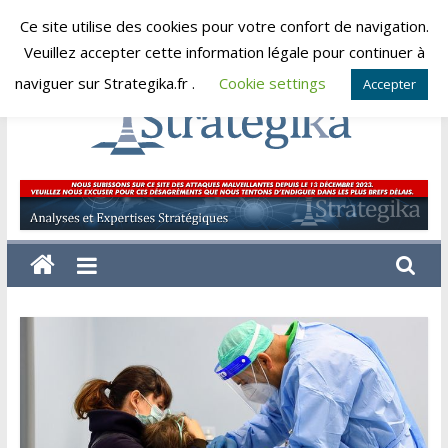
Skip
Ce site utilise des cookies pour votre confort de navigation.
samedi, août 8, 2026
to
Veuillez accepter cette information légale pour continuer à
content
naviguer sur Strategika.fr .
Cookie settings
Accepter
Strategika
Expertise
et
Analyses
géostratégiques