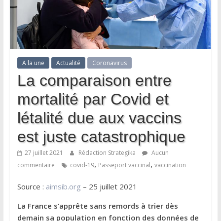
A la une
Actualité
Coronavirus
La comparaison entre
mortalité par Covid et
létalité due aux vaccins
est juste catastrophique
27 juillet 2021
Rédaction Strategika
Aucun
,
,
commentaire
covid-19
Passeport vaccinal
vaccination
Source :
aimsib.org
– 25 juillet 2021
La France s’apprête sans remords à trier dès
demain sa population en fonction des données de