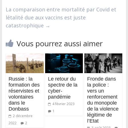
La comparaison entre mortalité par Covid et
létalité due aux vaccins est juste
catastrophique
→
Vous pourrez aussi aimer
Russie : la
Le retour du
Fronde dans
formation des
spectre de la
la police :
réservistes et
cyber-
vers un
volontaires
pandémie
renforcement
dans le
du monopole
4 février 2023
Donbass
de la violence
1
légitime de
2 décembre
l’Etat
2022
2
3 août 2023