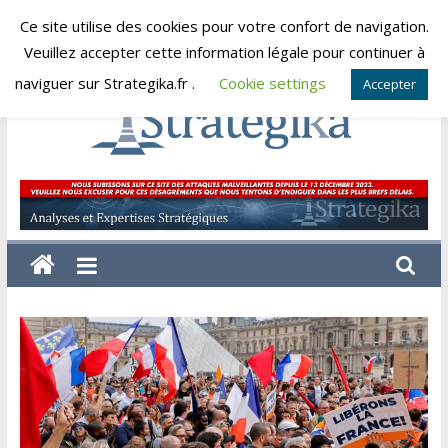
Skip
Ce site utilise des cookies pour votre confort de navigation.
vendredi, août 7, 2026
to
Veuillez accepter cette information légale pour continuer à
content
naviguer sur Strategika.fr .
Cookie settings
Accepter
Strategika
Expertise
et
Analyses
géostratégiques