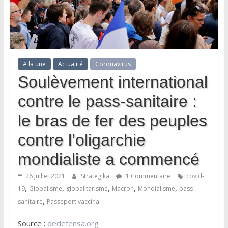
A la une
Actualité
Coronavirus
Soulèvement international
contre le pass-sanitaire :
le bras de fer des peuples
contre l’oligarchie
mondialiste a commencé
26 juillet 2021
Strategika
1 Commentaire
covid-
,
,
,
,
,
19
Globalisme
globalitarisme
Macron
Mondialisme
pass-
,
sanitaire
Passeport vaccinal
Source :
dedefensa.org