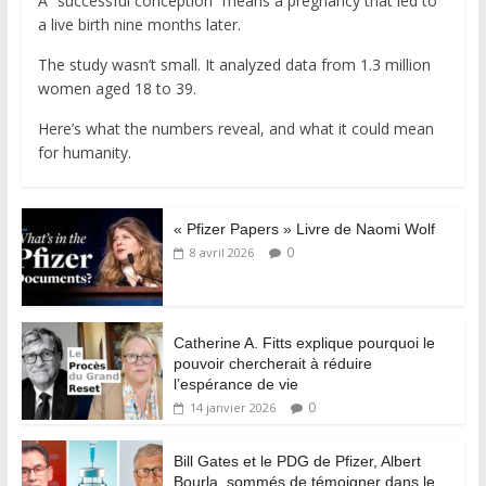
A “successful conception” means a pregnancy that led to
a live birth nine months later.
The study wasn’t small. It analyzed data from 1.3 million
women aged 18 to 39.
Here’s what the numbers reveal, and what it could mean
for humanity.
« Pfizer Papers » Livre de Naomi Wolf
0
8 avril 2026
Catherine A. Fitts explique pourquoi le
pouvoir chercherait à réduire
l’espérance de vie
0
14 janvier 2026
Bill Gates et le PDG de Pfizer, Albert
Bourla, sommés de témoigner dans le