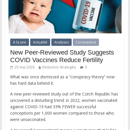
A la une
Actualité
Analyses
Coronavirus
New Peer-Reviewed Study Suggests
COVID Vaccines Reduce Fertility
25 mai 2026
Rédaction Strategika
0
What was once dismissed as a “conspiracy theory” now
has hard data behind it.
A new peer-reviewed study out of the Czech Republic has
uncovered a disturbing trend: in 2022, women vaccinated
against COVID-19 had 33% FEWER successful
conceptions per 1,000 women compared to those who
were unvaccinated.