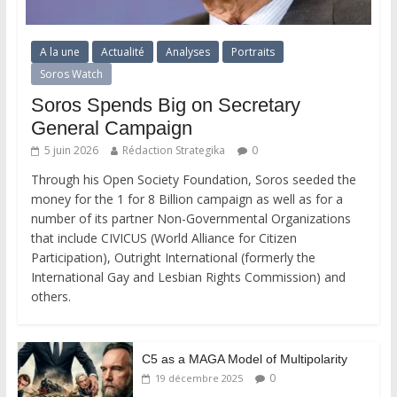
A la une
Actualité
Analyses
Portraits
Soros Watch
Soros Spends Big on Secretary
General Campaign
5 juin 2026
Rédaction Strategika
0
Through his Open Society Foundation, Soros seeded the
money for the 1 for 8 Billion campaign as well as for a
number of its partner Non-Governmental Organizations
that include CIVICUS (World Alliance for Citizen
Participation), Outright International (formerly the
International Gay and Lesbian Rights Commission) and
others.
C5 as a MAGA Model of Multipolarity
0
19 décembre 2025