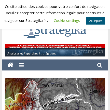
Skip
Ce site utilise des cookies pour votre confort de navigation.
samedi, août 8, 2026
to
Veuillez accepter cette information légale pour continuer à
content
naviguer sur Strategika.fr .
Cookie settings
Accepter
Strategika
Expertise
et
Analyses
géostratégiques