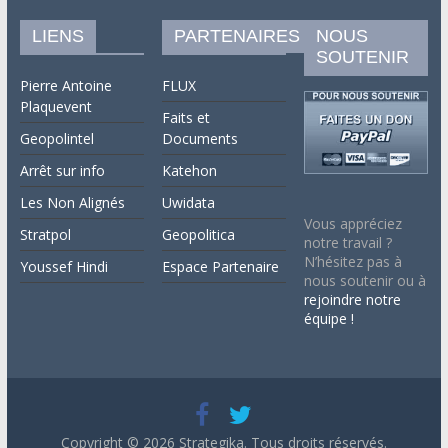
LIENS
PARTENAIRES
NOUS
SOUTENIR
Pierre Antoine
FLUX
Plaquevent
Faits et
Geopolintel
Documents
Arrêt sur info
Katehon
Les Non Alignés
Uwidata
Vous appréciez
Stratpol
Geopolitica
notre travail ?
N’hésitez pas à
Youssef Hindi
Espace Partenaire
nous soutenir ou à
rejoindre notre
équipe !
Copyright © 2026
Strategika
. Tous droits réservés.