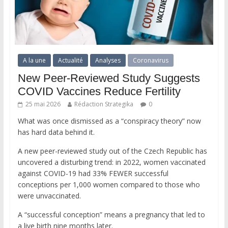
A la une
Actualité
Analyses
Coronavirus
New Peer-Reviewed Study Suggests
COVID Vaccines Reduce Fertility
25 mai 2026
Rédaction Strategika
0
What was once dismissed as a “conspiracy theory” now
has hard data behind it.
A new peer-reviewed study out of the Czech Republic has
uncovered a disturbing trend: in 2022, women vaccinated
against COVID-19 had 33% FEWER successful
conceptions per 1,000 women compared to those who
were unvaccinated.
A “successful conception” means a pregnancy that led to
a live birth nine months later.