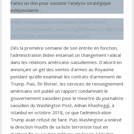
Faites un don pour soutenir l’analyse stratégique
indépendante :
https://www.paypal.com/donate?token=A1M7-
T_CxHXtzzOrjmmBK_pn83FjYQplW5EHuU_Erdij6TFqo
X622zF2oXCAliwzmXUR5AiV3TvrqVFE
Dès la première semaine de son entrée en fonction,
l’administration Biden entamait un changement radical
dans les relations américano-saoudiennes. D’abord en
annonçant un gel des ventes d’armes au Royaume
pendant qu’elle examinait les contrats d’armement de
Trump. Puis, fin février, les services de renseignement
américains ont publié un rapport condamnant le
gouvernement saoudien pour le meurtre du journaliste
saoudien du Washington Post, Adnan Khashoggi, à
Istanbul en octobre 2018, ce que l’administration
Trump avait refusé de faire. Puis Washington a enlevé
la direction Houthi de sa liste terroriste tout en