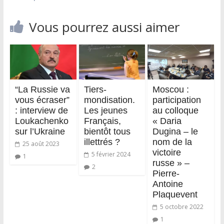
Vous pourrez aussi aimer
“La Russie va
Tiers-
Moscou :
vous écraser”
mondisation.
participation
: interview de
Les jeunes
au colloque
Loukachenko
Français,
« Daria
sur l’Ukraine
bientôt tous
Dugina – le
illettrés ?
nom de la
25 août 2023
victoire
5 février 2024
1
russe » –
2
Pierre-
Antoine
Plaquevent
5 octobre 2022
1