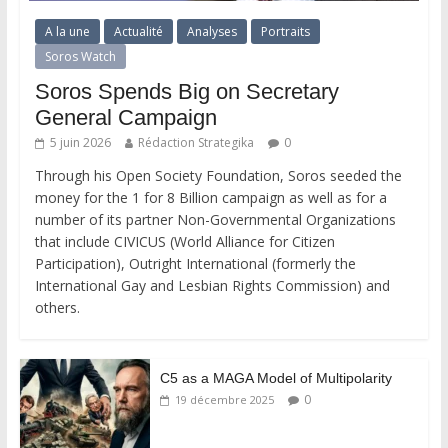
A la une
Actualité
Analyses
Portraits
Soros Watch
Soros Spends Big on Secretary
General Campaign
5 juin 2026
Rédaction Strategika
0
Through his Open Society Foundation, Soros seeded the
money for the 1 for 8 Billion campaign as well as for a
number of its partner Non-Governmental Organizations
that include CIVICUS (World Alliance for Citizen
Participation), Outright International (formerly the
International Gay and Lesbian Rights Commission) and
others.
C5 as a MAGA Model of Multipolarity
0
19 décembre 2025