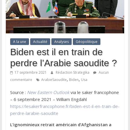
A la une
Actualité
Analyses
Géopolitique
Biden est il en train de
perdre l’Arabie saoudite ?
17 septembre 2021
Rédaction Strategika
Aucun
,
,
commentaire
ArabieSaoudite
Biden
Usa
Source :
New Eastern Outlook
via le saker francophone
– 6 septembre 2021 – William Engdahl
https://lesakerfrancophone.fr/biden-est-il-en-train-de-
perdre-larabie-saoudite
L’ignominieux retrait américain d’Afghanistan a