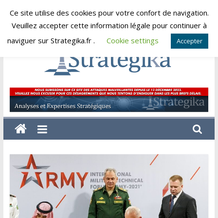
Skip
Ce site utilise des cookies pour votre confort de navigation.
samedi, août 8, 2026
to
Veuillez accepter cette information légale pour continuer à
content
naviguer sur Strategika.fr .
Cookie settings
Accepter
Strategika
Expertise
et
Analyses
géostratégiques