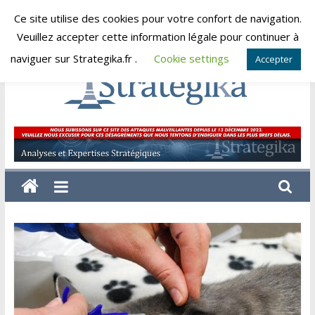
Skip
Ce site utilise des cookies pour votre confort de navigation.
samedi, août 8, 2026
to
Veuillez accepter cette information légale pour continuer à
content
naviguer sur Strategika.fr .
Cookie settings
Accepter
Strategika
Expertise
et
Analyses
géostratégiques