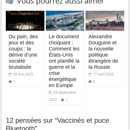
Vous pourrez aussi aimer
Du pain, des
Le document
Alexandre
jeux et des
choquant :
Douguine et
coups : la
Comment les
la nouvelle
dérive d’une
États-Unis
politique
société
ont planifié la
étrangère de
brutalisée
guerre et la
la Russie
crise
28 mai 2025
17 avril 2023
énergétique
1
2
en Europe
29 septembre
2022
1
12 pensées sur “
Vaccinés et puce
Bluetooth
”