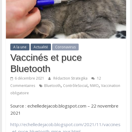
A la une
Actualité
Coronavirus
Vaccinés et puce
Bluetooth
6 décembre 2021
Rédaction Strategika
12
,
,
,
Commentaires
Bluetooth
ContrôleSocial
NWO
Vaccination
obligatoire
Source : echelledejacob.blogspot.com – 22 novembre
2021
http://echelledejacob.blogspot.com/2021/11/vaccines
-et-puce-bluetooth-mise-jour.html