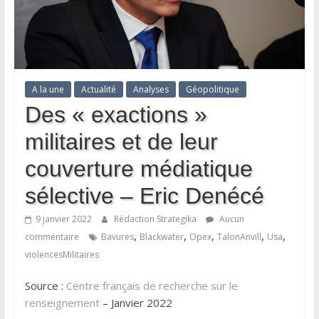
A la une
Actualité
Analyses
Géopolitique
Des « exactions »
militaires et de leur
couverture médiatique
sélective – Eric Denécé
9 janvier 2022
Rédaction Strategika
Aucun
,
,
,
,
,
commentaire
Bavures
Blackwater
Opex
TalonAnvill
Usa
violencesMilitaires
Source :
Centre français de recherche sur le
renseignement
– Janvier 2022