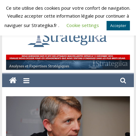
Skip
Ce site utilise des cookies pour votre confort de navigation.
dimanche, août 9, 2026
to
Veuillez accepter cette information légale pour continuer à
content
naviguer sur Strategika.fr .
Cookie settings
Accepter
Strategika
Expertise
et
Analyses
géostratégiques