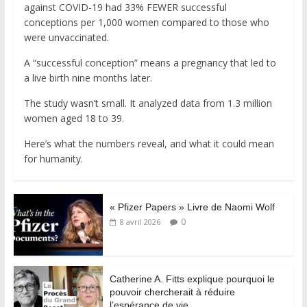
against COVID-19 had 33% FEWER successful
conceptions per 1,000 women compared to those who
were unvaccinated.
A “successful conception” means a pregnancy that led to
a live birth nine months later.
The study wasn’t small. It analyzed data from 1.3 million
women aged 18 to 39.
Here’s what the numbers reveal, and what it could mean
for humanity.
« Pfizer Papers » Livre de Naomi Wolf
0
8 avril 2026
Catherine A. Fitts explique pourquoi le
pouvoir chercherait à réduire
l’espérance de vie