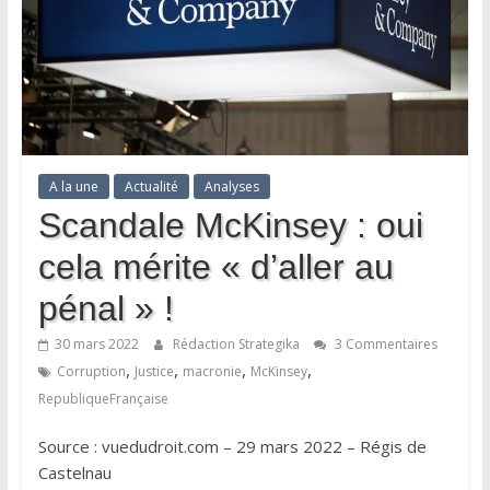
A la une
Actualité
Analyses
Scandale McKinsey : oui
cela mérite « d’aller au
pénal » !
30 mars 2022
Rédaction Strategika
3 Commentaires
,
,
,
,
Corruption
Justice
macronie
McKinsey
RepubliqueFrançaise
Source : vuedudroit.com – 29 mars 2022 – Régis de
Castelnau