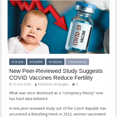
A la une
Actualité
Analyses
Coronavirus
New Peer-Reviewed Study Suggests
COVID Vaccines Reduce Fertility
25 mai 2026
Rédaction Strategika
0
What was once dismissed as a “conspiracy theory” now
has hard data behind it.
A new peer-reviewed study out of the Czech Republic has
uncovered a disturbing trend: in 2022, women vaccinated