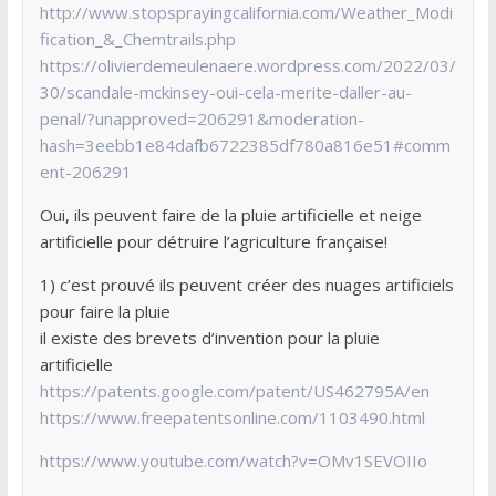
http://www.stopsprayingcalifornia.com/Weather_Modi
fication_&_Chemtrails.php
https://olivierdemeulenaere.wordpress.com/2022/03/
30/scandale-mckinsey-oui-cela-merite-daller-au-
penal/?unapproved=206291&moderation-
hash=3eebb1e84dafb6722385df780a816e51#comm
ent-206291
Oui, ils peuvent faire de la pluie artificielle et neige
artificielle pour détruire l’agriculture française!
1) c’est prouvé ils peuvent créer des nuages artificiels
pour faire la pluie
il existe des brevets d’invention pour la pluie
artificielle
https://patents.google.com/patent/US462795A/en
https://www.freepatentsonline.com/1103490.html
https://www.youtube.com/watch?v=OMv1SEVOIIo