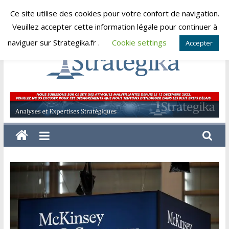
Skip
Ce site utilise des cookies pour votre confort de navigation.
jeudi, août 6, 2026
to
Veuillez accepter cette information légale pour continuer à
content
naviguer sur Strategika.fr .
Cookie settings
Accepter
Strategika
Expertise
et
Analyses
géostratégiques