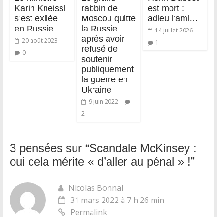
Karin Kneissl
rabbin de
est mort :
s’est exilée
Moscou quitte
adieu l’ami…
en Russie
la Russie
14 juillet 2026
après avoir
20 août 2023
1
refusé de
0
soutenir
publiquement
la guerre en
Ukraine
9 juin 2022
2
3 pensées sur “
Scandale McKinsey :
oui cela mérite « d’aller au pénal » !
”
Nicolas Bonnal
31 mars 2022 à 7 h 26 min
Permalink