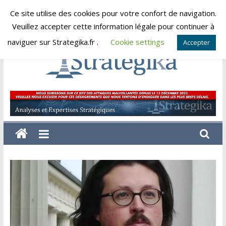
Skip
Ce site utilise des cookies pour votre confort de navigation.
lundi, août 10, 2026
to
Veuillez accepter cette information légale pour continuer à
content
naviguer sur Strategika.fr .
Cookie settings
Accepter
Strategika
Expertise
et
Analyses
géostratégiques