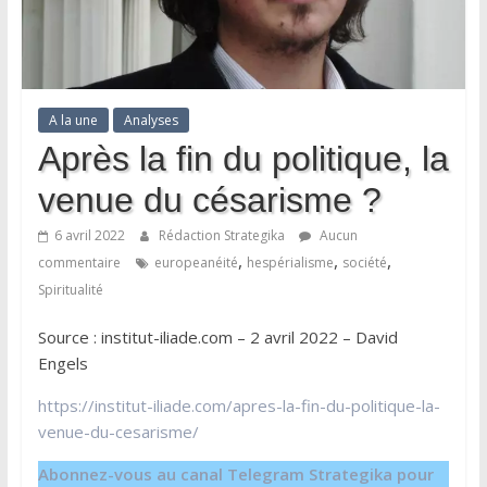
A la une
Analyses
Après la fin du politique, la
venue du césarisme ?
6 avril 2022
Rédaction Strategika
Aucun
,
,
,
commentaire
europeanéité
hespérialisme
société
Spiritualité
Source : institut-iliade.com – 2 avril 2022 – David
Engels
https://institut-iliade.com/apres-la-fin-du-politique-la-
venue-du-cesarisme/
Abonnez-vous au canal Telegram Strategika pour