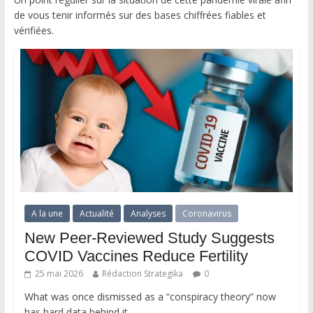
de vous tenir informés sur des bases chiffrées fiables et
vérifiées.
A la une
Actualité
Analyses
Coronavirus
New Peer-Reviewed Study Suggests
COVID Vaccines Reduce Fertility
25 mai 2026
Rédaction Strategika
0
What was once dismissed as a “conspiracy theory” now
has hard data behind it.