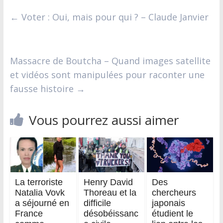
←
Voter : Oui, mais pour qui ? – Claude Janvier
Massacre de Boutcha – Quand images satellite
et vidéos sont manipulées pour raconter une
fausse histoire
→
Vous pourrez aussi aimer
La terroriste
Henry David
Des
Natalia Vovk
Thoreau et la
chercheurs
a séjourné en
difficile
japonais
France
désobéissanc
étudient le