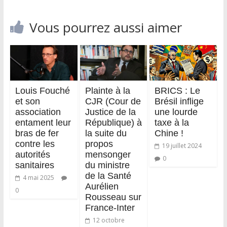
Vous pourrez aussi aimer
Louis Fouché
Plainte à la
BRICS : Le
et son
CJR (Cour de
Brésil inflige
association
Justice de la
une lourde
entament leur
République) à
taxe à la
bras de fer
la suite du
Chine !
contre les
propos
19 juillet 2024
autorités
mensonger
0
sanitaires
du ministre
de la Santé
4 mai 2025
Aurélien
0
Rousseau sur
France-Inter
12 octobre