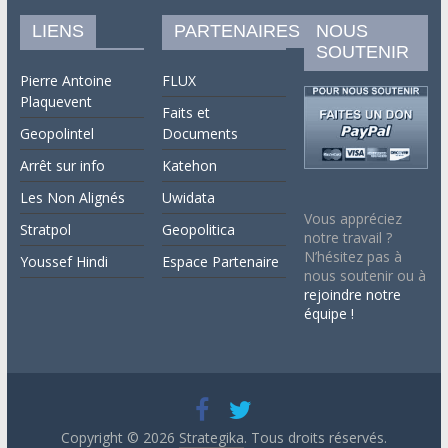
LIENS
PARTENAIRES
NOUS
SOUTENIR
Pierre Antoine
FLUX
Plaquevent
Faits et
Geopolintel
Documents
Arrêt sur info
Katehon
Les Non Alignés
Uwidata
Vous appréciez
Stratpol
Geopolitica
notre travail ?
N’hésitez pas à
Youssef Hindi
Espace Partenaire
nous soutenir ou à
rejoindre notre
équipe !
Copyright © 2026
Strategika
. Tous droits réservés.