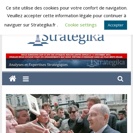
Skip
Ce site utilise des cookies pour votre confort de navigation.
dimanche, août 9, 2026
to
Veuillez accepter cette information légale pour continuer à
content
naviguer sur Strategika.fr .
Cookie settings
Accepter
Strategika
Expertise
et
Analyses
géostratégiques