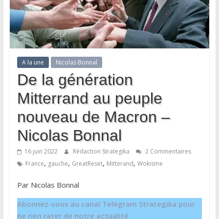
A la une
Nicolas Bonnal
De la génération
Mitterrand au peuple
nouveau de Macron –
Nicolas Bonnal
16 juin 2022
Rédaction Strategika
2 Commentaires
,
,
,
,
France
gauche
GreatReset
Mitterand
Wokisme
Par Nicolas Bonnal
Abonnez-vous au canal Telegram Strategika pour
ne rien rater de notre actualité