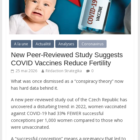
A la une
Actualité
Analyses
Coronavirus
New Peer-Reviewed Study Suggests
COVID Vaccines Reduce Fertility
25 mai 2026
Rédaction Strategika
0
What was once dismissed as a “conspiracy theory” now
has hard data behind it.
A new peer-reviewed study out of the Czech Republic has
uncovered a disturbing trend: in 2022, women vaccinated
against COVID-19 had 33% FEWER successful
conceptions per 1,000 women compared to those who
were unvaccinated.
A “successful conception” means a pregnancy that led to