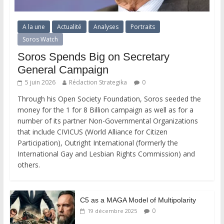
A la une
Actualité
Analyses
Portraits
Soros Watch
Soros Spends Big on Secretary
General Campaign
5 juin 2026
Rédaction Strategika
0
Through his Open Society Foundation, Soros seeded the
money for the 1 for 8 Billion campaign as well as for a
number of its partner Non-Governmental Organizations
that include CIVICUS (World Alliance for Citizen
Participation), Outright International (formerly the
International Gay and Lesbian Rights Commission) and
others.
C5 as a MAGA Model of Multipolarity
0
19 décembre 2025