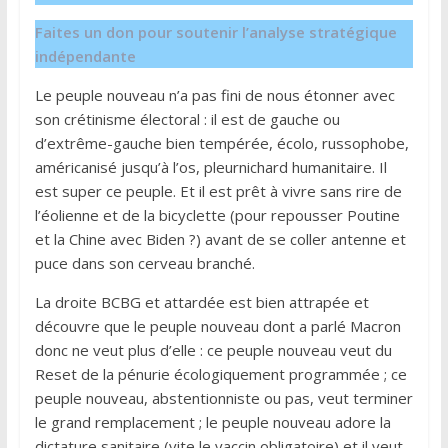
Faites un don pour soutenir l’analyse stratégique
indépendante
Le peuple nouveau n’a pas fini de nous étonner avec
son crétinisme électoral : il est de gauche ou
d’extrême-gauche bien tempérée, écolo, russophobe,
américanisé jusqu’à l’os, pleurnichard humanitaire. Il
est super ce peuple. Et il est prêt à vivre sans rire de
l’éolienne et de la bicyclette (pour repousser Poutine
et la Chine avec Biden ?) avant de se coller antenne et
puce dans son cerveau branché.
La droite BCBG et attardée est bien attrapée et
découvre que le peuple nouveau dont a parlé Macron
donc ne veut plus d’elle : ce peuple nouveau veut du
Reset de la pénurie écologiquement programmée ; ce
peuple nouveau, abstentionniste ou pas, veut terminer
le grand remplacement ; le peuple nouveau adore la
dictature sanitaire (vite le vaccin obligatoire) et il veut