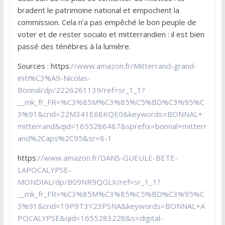
bradent le patrimoine national et empochent la
commission. Cela n’a pas empêché le bon peuple de
voter et de rester socialo et mitterrandien : il est bien
passé des ténèbres à la lumière.
Sources : https
://www.amazon.fr/Mitterrand-grand-
initi%C3%A9-Nicolas-
Bonnal/dp/2226261139/ref=sr_1_1?
__mk_fr_FR=%C3%85M%C3%85%C5%BD%C3%95%C
3%91&crid=22M341E68KQE0&keywords=BONNAL+
mitterrand&qid=1655286487&sprefix=bonnal+mitterr
and%2Caps%2C95&sr=8-1
https
://www.amazon.fr/DANS-GUEULE-BETE-
LAPOCALYPSE-
MONDIAL/dp/B09NR9QGLX/ref=sr_1_1?
__mk_fr_FR=%C3%85M%C3%85%C5%BD%C3%95%C
3%91&crid=19P9T3Y23PSNA&keywords=BONNAL+A
POCALYPSE&qid=1655283228&s=digital-