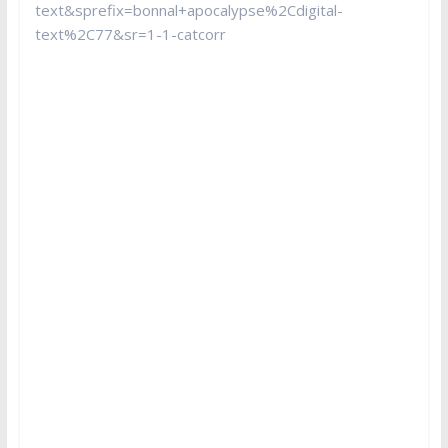
text&sprefix=bonnal+apocalypse%2Cdigital-
text%2C77&sr=1-1-catcorr