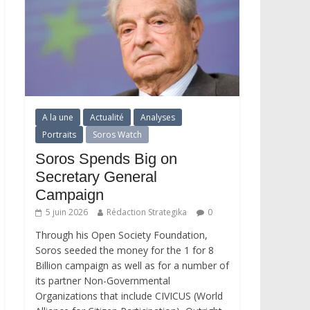
A la une
Actualité
Analyses
Portraits
Soros Watch
Soros Spends Big on
Secretary General
Campaign
5 juin 2026
Rédaction Strategika
0
Through his Open Society Foundation,
Soros seeded the money for the 1 for 8
Billion campaign as well as for a number of
its partner Non-Governmental
Organizations that include CIVICUS (World