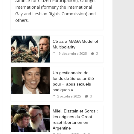
Alliance for Citizen Participation), Outright
International (formerly the International
Gay and Lesbian Rights Commission) and
others.
C5 as a MAGA Model of
Multipolarity
0
19 décembre 2025
Un gestionnaire de
fonds de Soros arrêté
pour « abus sexuels
sadiques »
0
5 octobre 2025
Milei, Elsztain et Soros :
les origines du Great
reset libertarien en
Argentine