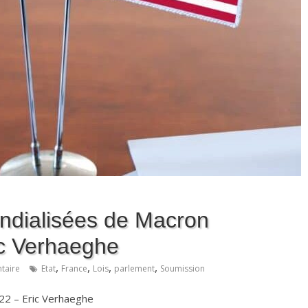
ondialisées de Macron
ic Verhaeghe
,
,
,
,
taire
Etat
France
Lois
parlement
Soumission
2022 – Eric Verhaeghe