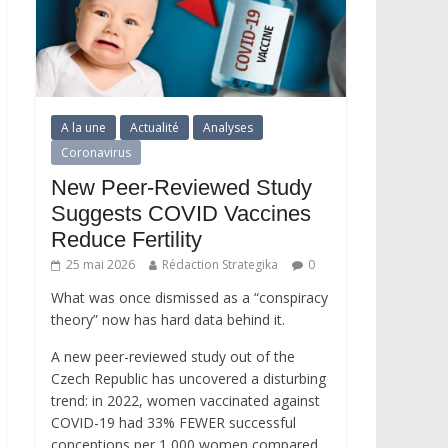
A la une
Actualité
Analyses
Coronavirus
New Peer-Reviewed Study
Suggests COVID Vaccines
Reduce Fertility
25 mai 2026
Rédaction Strategika
0
What was once dismissed as a “conspiracy
theory” now has hard data behind it.
A new peer-reviewed study out of the
Czech Republic has uncovered a disturbing
trend: in 2022, women vaccinated against
COVID-19 had 33% FEWER successful
conceptions per 1,000 women compared