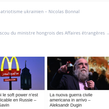
atriotisme ukrainien – Nicolas Bonnal
oscou du ministre hongrois des Affaires étrangères
 le soft power n’est
La nuova guerra civile
licable en Russie –
americana in arrivo –
Savin
Aleksandr Dugin