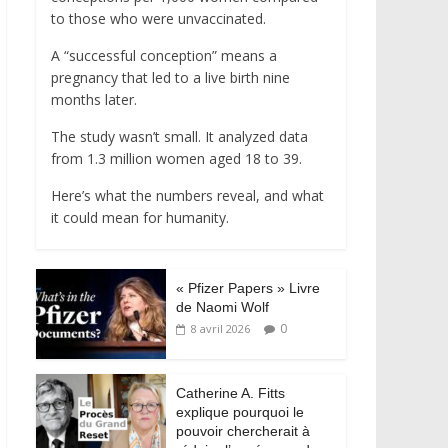
to those who were unvaccinated.
A “successful conception” means a
pregnancy that led to a live birth nine
months later.
The study wasn’t small. It analyzed data
from 1.3 million women aged 18 to 39.
Here’s what the numbers reveal, and what
it could mean for humanity.
« Pfizer Papers » Livre
de Naomi Wolf
0
8 avril 2026
Catherine A. Fitts
explique pourquoi le
pouvoir chercherait à