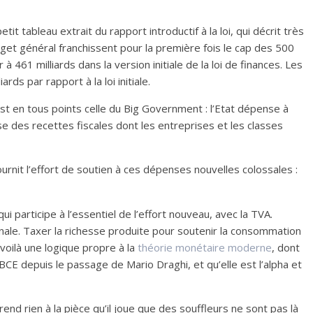
t tableau extrait du rapport introductif à la loi, qui décrit très
et général franchissent pour la première fois le cap des 500
à 461 milliards dans la version initiale de la loi de finances. Les
rds par rapport à la loi initiale.
t en tous points celle du Big Government : l’Etat dépense à
se des recettes fiscales dont les entreprises et les classes
ournit l’effort de soutien à ces dépenses nouvelles colossales :
ui participe à l’essentiel de l’effort nouveau, avec la TVA.
inale. Taxer la richesse produite pour soutenir la consommation
voilà une logique propre à la
théorie monétaire moderne
, dont
a BCE depuis le passage de Mario Draghi, et qu’elle est l’alpha et
d rien à la pièce qu’il joue que des souffleurs ne sont pas là