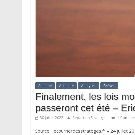
A la une
Actualité
Analyses
Brèves
Finalement, les lois m
passeront cet été – Er
30 juillet 2022
Rédaction Strategika
1 Commen
Source : lecourrierdesstrateges.fr – 24 juillet 