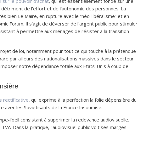
oi sur le pouvoir d’achat
, qui est essentiellement fondé sur une
 détriment de l’effort et de l’autonomie des personnes. La
ès bien Le Maire, en rupture avec le “néo-libéralisme” et en
mic Forum. Il s’agit de déverser de l’argent public pour stimuler
stant à permettre aux ménages de résister à la transition
rojet de loi, notamment pour tout ce qui touche à la prétendue
pare par ailleurs des nationalisations massives dans le secteur
, d’imposer notre dépendance totale aux Etats-Unis à coup de
nsière
s rectificative
, qui exprime à la perfection la folie dépensière du
avec les Soviétisants de la France Insoumise.
pe-l’oeil consistant à supprimer la redevance audiovisuelle.
TVA. Dans la pratique, l’audiovisuel public voit ses marges
s.