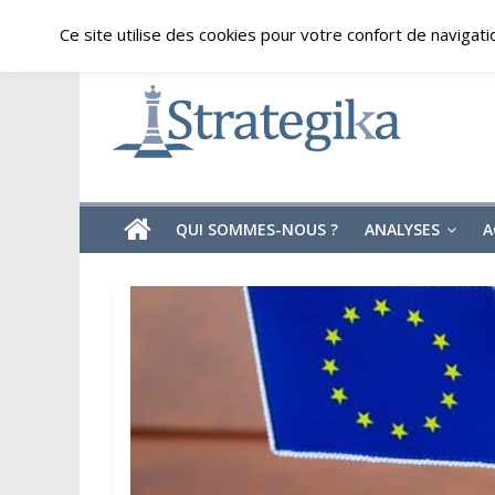
Skip
dimanche, août 9, 2026
Ce site utilise des cookies pour votre confort de navigati
to
content
Strategika
Expertise
et
Analyses
géostratégiques
QUI SOMMES-NOUS ?
ANALYSES
A