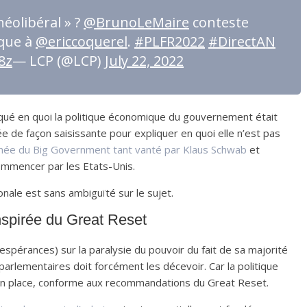
éolibéral » ?
@BrunoLeMaire
conteste
ique à
@ericcoquerel
.
#PLFR2022
#DirectAN
8z
— LCP (@LCP)
July 22, 2022
iqué en quoi la politique économique du gouvernement était
ée de façon saisissante pour expliquer en quoi elle n’est pas
gnée du Big Government tant vanté par Klaus Schwab
et
ommencer par les Etats-Unis.
onale est sans ambiguïté sur le sujet.
nspirée du Great Reset
 espérances) sur la paralysie du pouvoir du fait de sa majorité
arlementaires doit forcément les décevoir. Car la politique
n place, conforme aux recommandations du Great Reset.