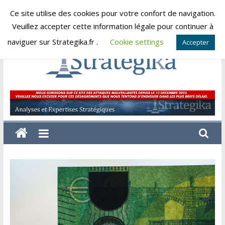
Skip
Ce site utilise des cookies pour votre confort de navigation.
lundi, août 10, 2026
to
Veuillez accepter cette information légale pour continuer à
content
naviguer sur Strategika.fr .
Cookie settings
Accepter
Strategika
Expertise
et
Analyses
géostratégiques