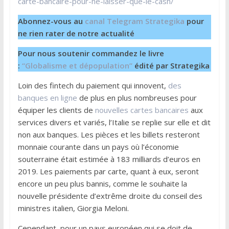
carte-bancaire-pour-ne-laisser-que-le-cash/
Abonnez-vous au
canal Telegram Strategika
pour
ne rien rater de notre actualité
Pour nous soutenir commandez le livre
:
“Globalisme et dépopulation”
édité par Strategika
Loin des fintech du paiement qui innovent,
des
banques en ligne
de plus en plus nombreuses pour
équiper les clients de
nouvelles cartes bancaires
aux
services divers et variés, l’Italie se replie sur elle et dit
non aux banques. Les pièces et les billets resteront
monnaie courante dans un pays où l’économie
souterraine était estimée à 183 milliards d’euros en
2019. Les paiements par carte, quant à eux, seront
encore un peu plus bannis, comme le souhaite la
nouvelle présidente d’extrême droite du conseil des
ministres italien, Giorgia Meloni.
Cependant, pour un pays européen qui se doit de