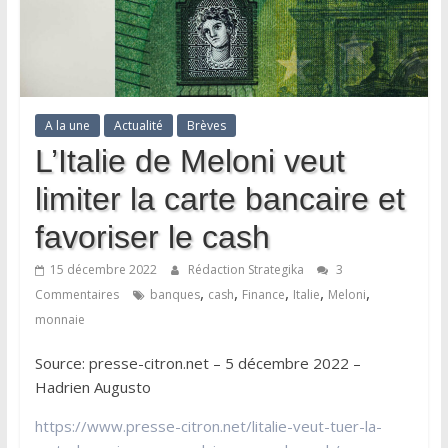
A la une
Actualité
Brèves
L’Italie de Meloni veut
limiter la carte bancaire et
favoriser le cash
15 décembre 2022
Rédaction Strategika
3
,
,
,
,
,
Commentaires
banques
cash
Finance
Italie
Meloni
monnaie
Source: presse-citron.net – 5 décembre 2022 –
Hadrien Augusto
https://www.presse-citron.net/litalie-veut-tuer-la-