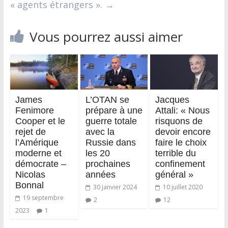
« agents étrangers ».
→
Vous pourrez aussi aimer
James
L’OTAN se
Jacques
Fenimore
prépare à une
Attali: « Nous
Cooper et le
guerre totale
risquons de
rejet de
avec la
devoir encore
l’Amérique
Russie dans
faire le choix
moderne et
les 20
terrible du
démocrate –
prochaines
confinement
Nicolas
années
général »
Bonnal
30 janvier 2024
10 juillet 2020
19 septembre
2
12
2023
1