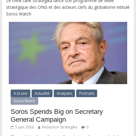
Le think tank Strategika lance son programme de veille
stratégique des ONG et des acteurs clefs du globalisme intitulé
Soros Watch
A la une
Actualité
Analyses
Portraits
Soros Watch
Soros Spends Big on Secretary
General Campaign
5 juin 2026
Rédaction Strategika
0