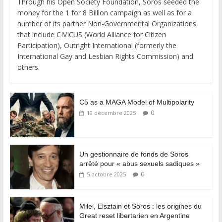
Through his Open Society Foundation, Soros seeded the
money for the 1 for 8 Billion campaign as well as for a
number of its partner Non-Governmental Organizations
that include CIVICUS (World Alliance for Citizen
Participation), Outright International (formerly the
International Gay and Lesbian Rights Commission) and
others.
C5 as a MAGA Model of Multipolarity
0
19 décembre 2025
Un gestionnaire de fonds de Soros
arrêté pour « abus sexuels sadiques »
0
5 octobre 2025
Milei, Elsztain et Soros : les origines du
Great reset libertarien en Argentine