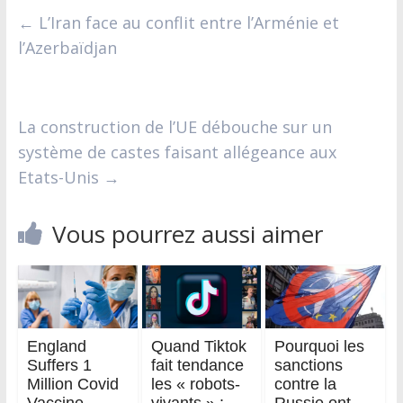
←
L’Iran face au conflit entre l’Arménie et
l’Azerbaïdjan
La construction de l’UE débouche sur un
système de castes faisant allégeance aux
Etats-Unis
→
Vous pourrez aussi aimer
England
Quand Tiktok
Pourquoi les
Suffers 1
fait tendance
sanctions
Million Covid
les « robots-
contre la
Vaccine
vivants » :
Russie ont