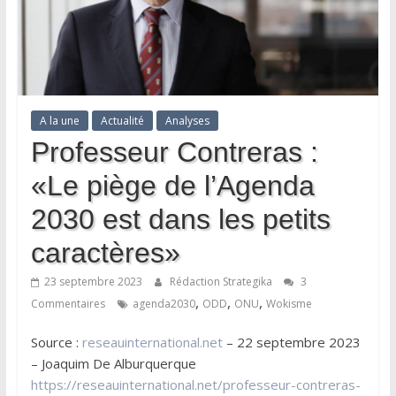
A la une
Actualité
Analyses
Professeur Contreras :
«Le piège de l’Agenda
2030 est dans les petits
caractères»
23 septembre 2023
Rédaction Strategika
3
,
,
,
Commentaires
agenda2030
ODD
ONU
Wokisme
Source :
reseauinternational.net
– 22 septembre 2023
– Joaquim De Alburquerque
https://reseauinternational.net/professeur-contreras-