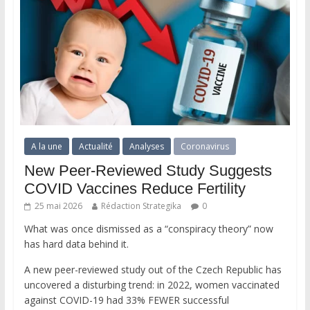
A la une
Actualité
Analyses
Coronavirus
New Peer-Reviewed Study Suggests
COVID Vaccines Reduce Fertility
25 mai 2026
Rédaction Strategika
0
What was once dismissed as a “conspiracy theory” now
has hard data behind it.
A new peer-reviewed study out of the Czech Republic has
uncovered a disturbing trend: in 2022, women vaccinated
against COVID-19 had 33% FEWER successful