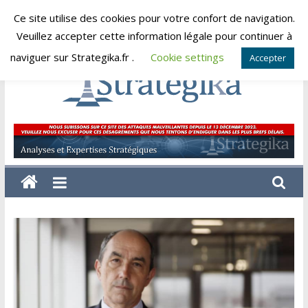
Skip
Ce site utilise des cookies pour votre confort de navigation.
dimanche, août 9, 2026
to
Veuillez accepter cette information légale pour continuer à
content
naviguer sur Strategika.fr .
Cookie settings
Accepter
Strategika
Expertise
et
Analyses
géostratégiques