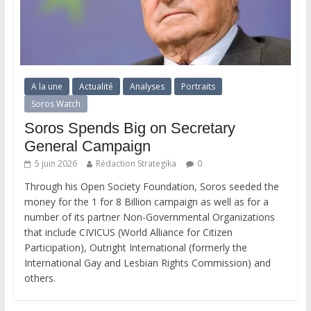
A la une
Actualité
Analyses
Portraits
Soros Watch
Soros Spends Big on Secretary
General Campaign
5 juin 2026
Rédaction Strategika
0
Through his Open Society Foundation, Soros seeded the
money for the 1 for 8 Billion campaign as well as for a
number of its partner Non-Governmental Organizations
that include CIVICUS (World Alliance for Citizen
Participation), Outright International (formerly the
International Gay and Lesbian Rights Commission) and
others.