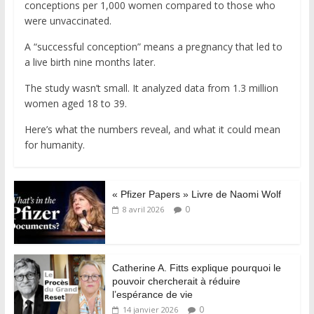
conceptions per 1,000 women compared to those who
were unvaccinated.
A “successful conception” means a pregnancy that led to
a live birth nine months later.
The study wasn’t small. It analyzed data from 1.3 million
women aged 18 to 39.
Here’s what the numbers reveal, and what it could mean
for humanity.
« Pfizer Papers » Livre de Naomi Wolf
0
8 avril 2026
Catherine A. Fitts explique pourquoi le
pouvoir chercherait à réduire
l’espérance de vie
0
14 janvier 2026