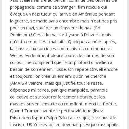
Puis Welles rentre au bercail, continue des œuvres de
propagande, comme ce Stranger, film ridicule qui
évoque un nazi tueur qui arrive en Amérique pendant
la guerre, se marie sans encombre mais n’est pas pris
pour un nazi, sauf par un chasseur de nazi (Ed
Robinson) ! C’est du maccarthysme à l’envers, mais
qu’est-ce que c’est mal fait… Quelques années après,
la chasse aux sorcières communistes commence et
Welles évidemment pleure toutes les larmes de son
corps. Il ne comprend que l’Etat profond orwellien a
besoin de son ennemi russe. On répète Orwell encore
et toujours : on crée un ennemi qu’on ne cherche
JAMAIS à vaincre, mais qui justifie tout le reste,
dépenses militaires, panique manipulée, paranoïa
collective et surtout renforcement étatique ; les
masses suivent ensuite ou roupillent, merci La Boétie.
Quand Truman invente le péril soviétique (lisez
l’historien disparu Ralph Raico à ce sujet, lisez aussi le
fasciste US Yockey qui en devenait presque russophile