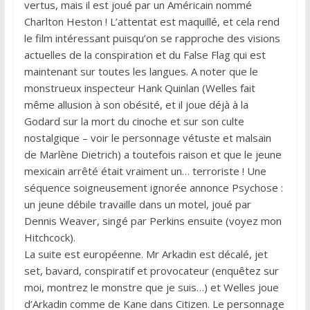
vertus, mais il est joué par un Américain nommé
Charlton Heston ! L’attentat est maquillé, et cela rend
le film intéressant puisqu’on se rapproche des visions
actuelles de la conspiration et du False Flag qui est
maintenant sur toutes les langues. A noter que le
monstrueux inspecteur Hank Quinlan (Welles fait
même allusion à son obésité, et il joue déjà à la
Godard sur la mort du cinoche et sur son culte
nostalgique – voir le personnage vétuste et malsain
de Marlène Dietrich) a toutefois raison et que le jeune
mexicain arrêté était vraiment un… terroriste ! Une
séquence soigneusement ignorée annonce Psychose :
un jeune débile travaille dans un motel, joué par
Dennis Weaver, singé par Perkins ensuite (voyez mon
Hitchcock).
La suite est européenne. Mr Arkadin est décalé, jet
set, bavard, conspiratif et provocateur (enquêtez sur
moi, montrez le monstre que je suis…) et Welles joue
d’Arkadin comme de Kane dans Citizen. Le personnage