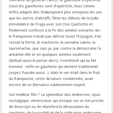
(tous les gauchistes sont d’opérette, lisez Lénine
enfin) adapte des Shakespeare plus ennuyeux les uns
que les autres (Falstaff), filme les débuts de la bulle
immobilière de Fraga avec son Don Quichotte et
finalement confesse à la fin des années soixante-dix :
le franquisme n’avait pas détruit toute l’Espagne, il lui
restait la fierté, le machisme, la semaine sainte, la
tauromachie, que sais-je, par contre la démocratie l’a
anéantie elle et en quelques années seulement
(Buñuel aussi le pense alors). Honnêteté qui lui fait
honneur : enfin un gauchiste qui devient traditionnel
(voyez Pasolini aussi…). Mais le ver était dans le fruit
du franquisme, cette dictature condamnée, avait
encore dit un Bernanos sublimement inspiré.
Son meilleur film ? La splendeur des Amberson, opus
nostalgique «Americana» qui évoque sur un ton proche
de Boorstyn ou de Mumford la dévastation du
territoire, de la société et de la civilisation américaine