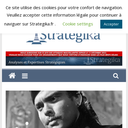
Skip
Ce site utilise des cookies pour votre confort de navigation.
samedi, août 8, 2026
to
Veuillez accepter cette information légale pour continuer à
content
naviguer sur Strategika.fr .
Cookie settings
Accepter
Strategika
Expertise
et
Analyses
géostratégiques