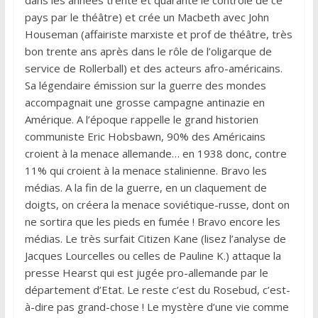
dans les années trente et quarante le contrôle de ce
pays par le théâtre) et crée un Macbeth avec John
Houseman (affairiste marxiste et prof de théâtre, très
bon trente ans après dans le rôle de l’oligarque de
service de Rollerball) et des acteurs afro-américains.
Sa légendaire émission sur la guerre des mondes
accompagnait une grosse campagne antinazie en
Amérique. A l’époque rappelle le grand historien
communiste Eric Hobsbawn, 90% des Américains
croient à la menace allemande… en 1938 donc, contre
11% qui croient à la menace stalinienne. Bravo les
médias. A la fin de la guerre, en un claquement de
doigts, on créera la menace soviétique-russe, dont on
ne sortira que les pieds en fumée ! Bravo encore les
médias. Le très surfait Citizen Kane (lisez l’analyse de
Jacques Lourcelles ou celles de Pauline K.) attaque la
presse Hearst qui est jugée pro-allemande par le
département d’Etat. Le reste c’est du Rosebud, c’est-
à-dire pas grand-chose ! Le mystère d’une vie comme