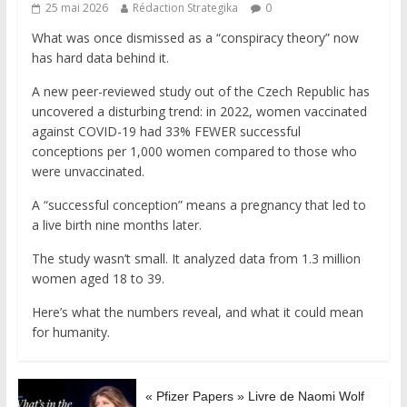
25 mai 2026
Rédaction Strategika
0
What was once dismissed as a “conspiracy theory” now
has hard data behind it.
A new peer-reviewed study out of the Czech Republic has
uncovered a disturbing trend: in 2022, women vaccinated
against COVID-19 had 33% FEWER successful
conceptions per 1,000 women compared to those who
were unvaccinated.
A “successful conception” means a pregnancy that led to
a live birth nine months later.
The study wasn’t small. It analyzed data from 1.3 million
women aged 18 to 39.
Here’s what the numbers reveal, and what it could mean
for humanity.
« Pfizer Papers » Livre de Naomi Wolf