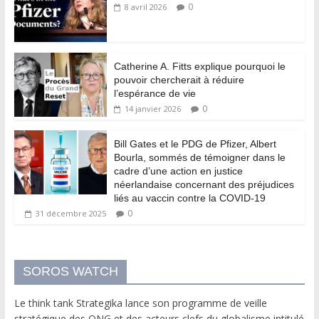
0
8 avril 2026
Catherine A. Fitts explique pourquoi le
pouvoir chercherait à réduire
l’espérance de vie
0
14 janvier 2026
Bill Gates et le PDG de Pfizer, Albert
Bourla, sommés de témoigner dans le
cadre d’une action en justice
néerlandaise concernant des préjudices
liés au vaccin contre la COVID-19
0
31 décembre 2025
SOROS WATCH
Le think tank Strategika lance son programme de veille
stratégique des ONG et des acteurs clefs du globalisme intitulé