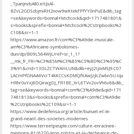
_TpanJnvbAll0.eItJxAl-
BZvL2GDSzbjmiRH2now9wKtekFPfYY0nPuE&dib_tag
=se&keywords=bonnal+hitchcock&qid=1717481801&
s=books&sprefix=bonnal+hitchcock%2Cstripbooks%2
C108&sr=1-1
https://www.amazon.fr/com%C3%A9die-musicale-
am%C3%A9ricaine-symbolismes-
dun/dp/B09L564WJL/ref=sr_1_1?
__mk_fr_FR=%C3%85M%C3%85%C5%BD%C3%95%C
3%91&crid=13DLZCTWAHLUN&dib=eyJ2IjoiMSJ9.C07
LACmPfGNAA6VcrT4kKCCsKDMQfXAwJzjlcZwbn5U.Iqu
HRhr0uYxJ6DQirwgDJ_FR1BE_XrL6TVv2ovVh6v8&dib_
tag=se&keywords=bonnal+com%C3%A9die&qid=171
7481813&s=books&sprefix=bonnal+com%C3%A9die
%2Cstripbooks%2C109&sr=1-1
https://www.dedefensa.org/article/bunuel-et-le-
grand-neant-des-societes-modernes
https://www.terreetpeuple.com/culture-enracinee-
memoire-81/6270-leon-tolstoi-et-la-decheance-de-