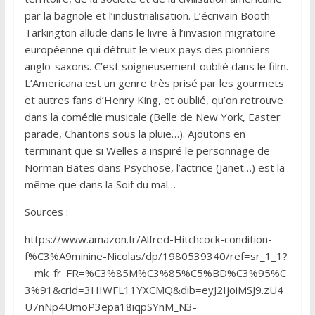
par la bagnole et l’industrialisation. L’écrivain Booth
Tarkington allude dans le livre à l’invasion migratoire
européenne qui détruit le vieux pays des pionniers
anglo-saxons. C’est soigneusement oublié dans le film.
L’Americana est un genre très prisé par les gourmets
et autres fans d’Henry King, et oublié, qu’on retrouve
dans la comédie musicale (Belle de New York, Easter
parade, Chantons sous la pluie…). Ajoutons en
terminant que si Welles a inspiré le personnage de
Norman Bates dans Psychose, l’actrice (Janet…) est la
même que dans la Soif du mal…
Sources :
https://www.amazon.fr/Alfred-Hitchcock-condition-
f%C3%A9minine-Nicolas/dp/1980539340/ref=sr_1_1?
__mk_fr_FR=%C3%85M%C3%85%C5%BD%C3%95%C
3%91&crid=3HIWFL11YXCMQ&dib=eyJ2IjoiMSJ9.zU4
U7nNp4UmoP3epa18iqpSYnM_N3-