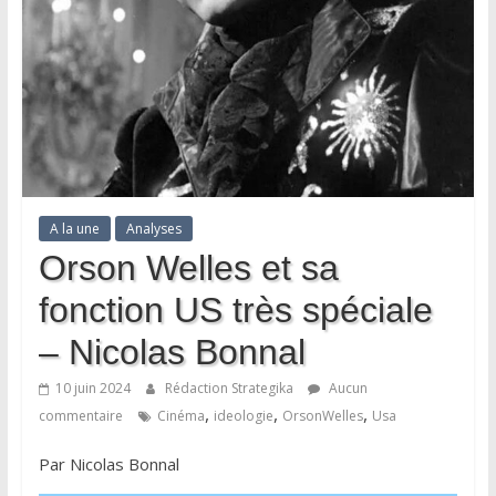
A la une
Analyses
Orson Welles et sa
fonction US très spéciale
– Nicolas Bonnal
10 juin 2024
Rédaction Strategika
Aucun
,
,
,
commentaire
Cinéma
ideologie
OrsonWelles
Usa
Par Nicolas Bonnal