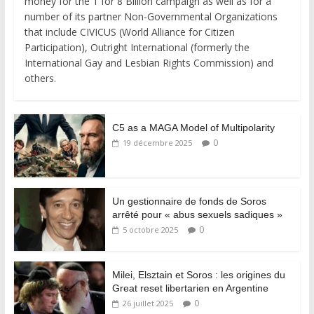
money for the 1 for 8 Billion campaign as well as for a
number of its partner Non-Governmental Organizations
that include CIVICUS (World Alliance for Citizen
Participation), Outright International (formerly the
International Gay and Lesbian Rights Commission) and
others.
C5 as a MAGA Model of Multipolarity
0
19 décembre 2025
Un gestionnaire de fonds de Soros
arrêté pour « abus sexuels sadiques »
0
5 octobre 2025
Milei, Elsztain et Soros : les origines du
Great reset libertarien en Argentine
0
26 juillet 2025