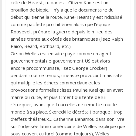
celle de Hearst, tu parles… Citizen Kane est un
brouillon de biopic, il n’y a que le documentaire du
début qui tienne la route. Kane-Hearst y est ridiculisé
comme pacifiste pro-hitlérien alors que l’équipe
Roosevelt prépare la guerre depuis le milieu des
années trente aux côtés des britanniques (lisez Ralph
Raico, Beard, Rothbard, etc.)
Orson Welles est ensuite payé comme un agent
gouvernemental (le gouvernement US est alors
encore procommuniste, lisez George Crocker)
pendant tout ce temps, cinéaste provocant mais raté
qui multiplie les échecs commerciaux et les
provocations formelles : lisez Pauline Kael qui en avait
marre du culte, et puis Ciment qui tente de lui
rétorquer, avant que Lourcelles ne remette tout le
monde à sa place. Skorecki le décrétait baroque : trop
d’effets théâtreux… Catherine Benamou dans son livre
sur l’odyssée latino-américaine de Welles explique que
sous couvert culturel (comme toujours), Welles