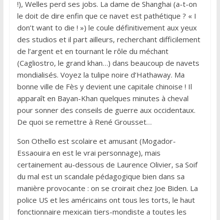
!), Welles perd ses jobs. La dame de Shanghai (a-t-on
le doit de dire enfin que ce navet est pathétique ? « I
don’t want to die ! ») le coule définitivement aux yeux
des studios et il part ailleurs, recherchant difficilement
de l’argent et en tournant le rôle du méchant
(Cagliostro, le grand khan…) dans beaucoup de navets
mondialisés. Voyez la tulipe noire d’Hathaway. Ma
bonne ville de Fès y devient une capitale chinoise ! Il
apparaît en Bayan-Khan quelques minutes à cheval
pour sonner des conseils de guerre aux occidentaux.
De quoi se remettre à René Grousset…
Son Othello est scolaire et amusant (Mogador-
Essaouira en est le vrai personnage), mais
certainement au-dessous de Laurence Olivier, sa Soif
du mal est un scandale pédagogique bien dans sa
manière provocante : on se croirait chez Joe Biden. La
police US et les américains ont tous les torts, le haut
fonctionnaire mexicain tiers-mondiste a toutes les