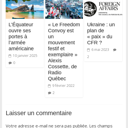
L’Équateur
« Le Freedom
Ukraine : un
ouvre ses
Convoy est
plan de
portes à
un
« paix » du
l’armée
mouvement
CFR ?
américaine
festif et
6 mai 2023
exemplaire »
10 janvier 2025
2
Alexis
0
Cossette, de
Radio
Québec
9 février 2022
2
Laisser un commentaire
Votre adresse e-mail ne sera pas publiée.
Les champs