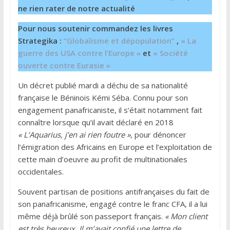
ne rien rater de notre actualité
Pour nous soutenir commandez les livres
Strategika :
“Globalisme et dépopulation”
,
« La
guerre des USA contre l’Europe »
et
« Société
ouverte contre Eurasie »
Un décret publié mardi a déchu de sa nationalité
française le Béninois Kémi Séba. Connu pour son
engagement panafricaniste, il s’était notamment fait
connaître lorsque qu’il avait déclaré en 2018
« L’Aquarius, j’en ai rien foutre »
, pour dénoncer
l’émigration des Africains en Europe et l’exploitation de
cette main d’oeuvre au profit de multinationales
occidentales.
Souvent partisan de positions antifrançaises du fait de
son panafricanisme, engagé contre le franc CFA, il a lui
même déjà brûlé son passeport français.
« Mon client
est très heureux. Il m’avait confié une lettre de