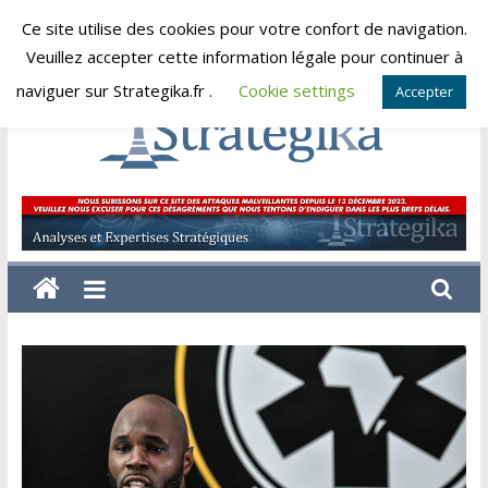
Skip
Ce site utilise des cookies pour votre confort de navigation.
dimanche, août 9, 2026
to
Veuillez accepter cette information légale pour continuer à
content
naviguer sur Strategika.fr .
Cookie settings
Accepter
Strategika
Expertise
et
Analyses
géostratégiques