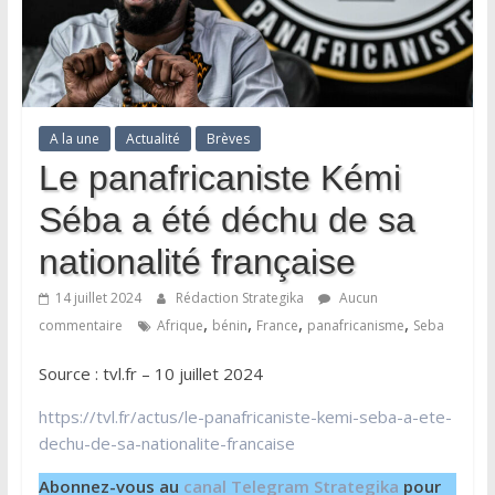
A la une
Actualité
Brèves
Le panafricaniste Kémi
Séba a été déchu de sa
nationalité française
14 juillet 2024
Rédaction Strategika
Aucun
,
,
,
,
commentaire
Afrique
bénin
France
panafricanisme
Seba
Source : tvl.fr – 10 juillet 2024
https://tvl.fr/actus/le-panafricaniste-kemi-seba-a-ete-
dechu-de-sa-nationalite-francaise
Abonnez-vous au
canal Telegram Strategika
pour