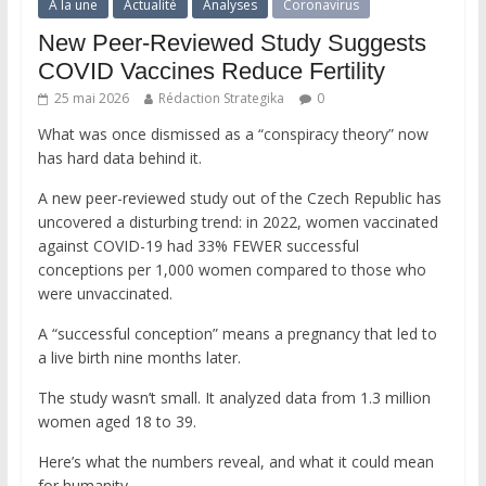
A la une
Actualité
Analyses
Coronavirus
New Peer-Reviewed Study Suggests
COVID Vaccines Reduce Fertility
25 mai 2026
Rédaction Strategika
0
What was once dismissed as a “conspiracy theory” now
has hard data behind it.
A new peer-reviewed study out of the Czech Republic has
uncovered a disturbing trend: in 2022, women vaccinated
against COVID-19 had 33% FEWER successful
conceptions per 1,000 women compared to those who
were unvaccinated.
A “successful conception” means a pregnancy that led to
a live birth nine months later.
The study wasn’t small. It analyzed data from 1.3 million
women aged 18 to 39.
Here’s what the numbers reveal, and what it could mean
for humanity.