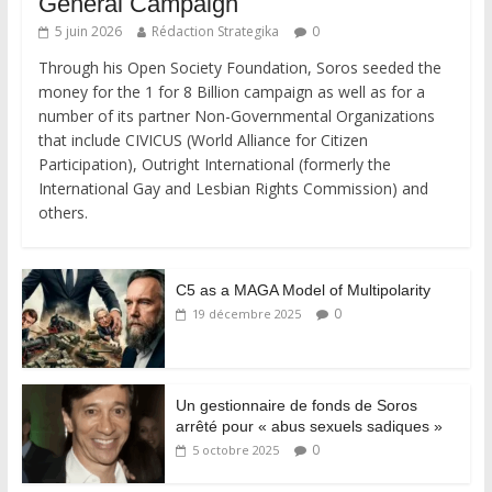
General Campaign
5 juin 2026
Rédaction Strategika
0
Through his Open Society Foundation, Soros seeded the
money for the 1 for 8 Billion campaign as well as for a
number of its partner Non-Governmental Organizations
that include CIVICUS (World Alliance for Citizen
Participation), Outright International (formerly the
International Gay and Lesbian Rights Commission) and
others.
C5 as a MAGA Model of Multipolarity
0
19 décembre 2025
Un gestionnaire de fonds de Soros
arrêté pour « abus sexuels sadiques »
0
5 octobre 2025