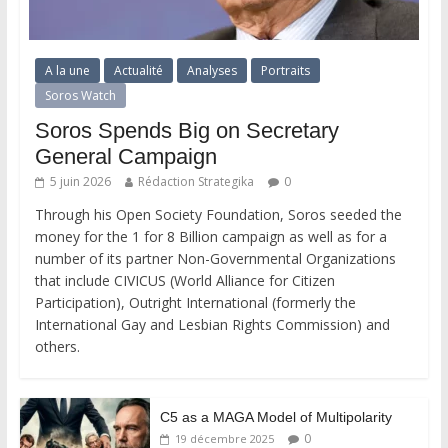
A la une
Actualité
Analyses
Portraits
Soros Watch
Soros Spends Big on Secretary
General Campaign
5 juin 2026
Rédaction Strategika
0
Through his Open Society Foundation, Soros seeded the
money for the 1 for 8 Billion campaign as well as for a
number of its partner Non-Governmental Organizations
that include CIVICUS (World Alliance for Citizen
Participation), Outright International (formerly the
International Gay and Lesbian Rights Commission) and
others.
C5 as a MAGA Model of Multipolarity
0
19 décembre 2025