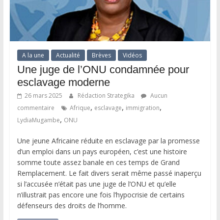
A la une
Actualité
Brèves
Vidéos
Une juge de l’ONU condamnée pour
esclavage moderne
26 mars 2025
Rédaction Strategika
Aucun
,
,
,
commentaire
Afrique
esclavage
immigration
,
LydiaMugambe
ONU
Une jeune Africaine réduite en esclavage par la promesse
d’un emploi dans un pays européen, c’est une histoire
somme toute assez banale en ces temps de Grand
Remplacement. Le fait divers serait même passé inaperçu
si l’accusée n’était pas une juge de l’ONU et qu’elle
n’illustrait pas encore une fois l’hypocrisie de certains
défenseurs des droits de l’homme.