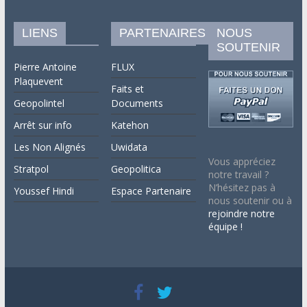
LIENS
PARTENAIRES
NOUS
SOUTENIR
Pierre Antoine
FLUX
Plaquevent
Faits et
Geopolintel
Documents
Arrêt sur info
Katehon
Les Non Alignés
Uwidata
Vous appréciez
Stratpol
Geopolitica
notre travail ?
N’hésitez pas à
Youssef Hindi
Espace Partenaire
nous soutenir ou à
rejoindre notre
équipe !