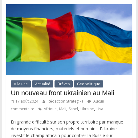
A la une
Actualité
Brèves
Géopolitique
Un nouveau front ukrainien au Mali
17 août 2024
Rédaction Strategika
Aucun
,
,
,
,
commentaire
Afrique
Mali
Sahel
Ukraine
Usa
En grande difficulté sur son propre territoire par manque
de moyens financiers, matériels et humains, l’Ukraine
investit le champ africain pour contrer la Russie sur