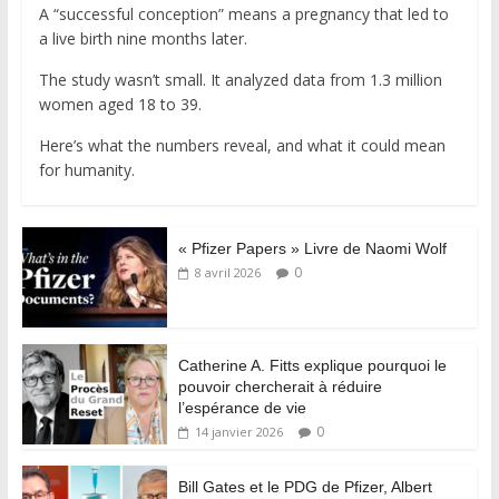
A “successful conception” means a pregnancy that led to
a live birth nine months later.
The study wasn’t small. It analyzed data from 1.3 million
women aged 18 to 39.
Here’s what the numbers reveal, and what it could mean
for humanity.
« Pfizer Papers » Livre de Naomi Wolf
0
8 avril 2026
Catherine A. Fitts explique pourquoi le
pouvoir chercherait à réduire
l’espérance de vie
0
14 janvier 2026
Bill Gates et le PDG de Pfizer, Albert