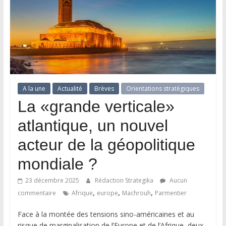
A la une
Actualité
Brèves
Orientations stratégiques
La «grande verticale»
atlantique, un nouvel
acteur de la géopolitique
mondiale ?
23 décembre 2025
Rédaction Strategika
Aucun
,
,
,
commentaire
Afrique
europe
Machrouh
Parmentier
Face à la montée des tensions sino-américaines et au
risque de marginalisation de l’Europe et de l’Afrique, deux