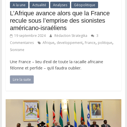
A la une
Actualité
Analyses
Géopolitique
L’Afrique avance alors que la France
recule sous l’emprise des sionistes
américano-israéliens
19 septembre 2024
Rédaction Strategika
3
,
,
,
,
Commentaires
Afrique
developpement
France
politique
Sionisme
Une France – lieu d’exil de toute la racaille africaine
félonne et perfide – qu’il faudra oublier.
Lire la suite