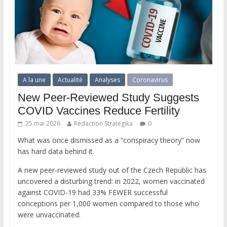
A la une
Actualité
Analyses
Coronavirus
New Peer-Reviewed Study Suggests
COVID Vaccines Reduce Fertility
25 mai 2026
Rédaction Strategika
0
What was once dismissed as a “conspiracy theory” now
has hard data behind it.
A new peer-reviewed study out of the Czech Republic has
uncovered a disturbing trend: in 2022, women vaccinated
against COVID-19 had 33% FEWER successful
conceptions per 1,000 women compared to those who
were unvaccinated.