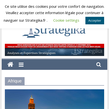
Skip
Ce site utilise des cookies pour votre confort de navigation.
vendredi, août 7, 2026
to
Veuillez accepter cette information légale pour continuer à
content
naviguer sur Strategika.fr .
Cookie settings
Accepter
Strategika
Expertise
et
Analyses
géostratégiques
Afrique