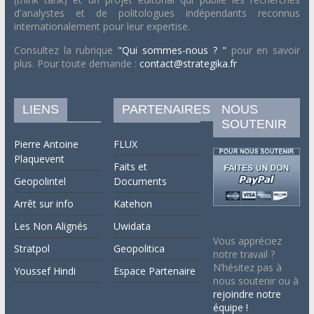
d'analystes et de politologues indépendants reconnus
internationalement pour leur expertise.
Consultez la rubrique
"Qui sommes-nous ? "
pour en savoir
plus. Pour toute demande :
contact@strategika.fr
LIENS
PARTENAIRES
NOUS
SOUTENIR
Pierre Antoine
FLUX
Plaquevent
Faits et
Geopolintel
Documents
Arrêt sur info
Katehon
Les Non Alignés
Uwidata
Vous appréciez
Stratpol
Geopolitica
notre travail ?
N’hésitez pas à
Youssef Hindi
Espace Partenaire
nous soutenir ou à
rejoindre notre
équipe !