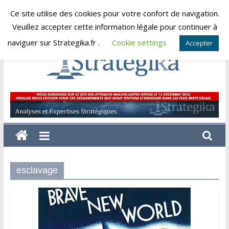
Skip
Ce site utilise des cookies pour votre confort de navigation.
vendredi, août 7, 2026
to
Veuillez accepter cette information légale pour continuer à
content
naviguer sur Strategika.fr .
Cookie settings
Accepter
Strategika
Expertise
et
Analyses
géostratégiques
esclavage