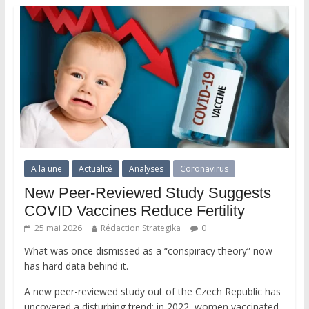
A la une
Actualité
Analyses
Coronavirus
New Peer-Reviewed Study Suggests
COVID Vaccines Reduce Fertility
25 mai 2026
Rédaction Strategika
0
What was once dismissed as a “conspiracy theory” now
has hard data behind it.
A new peer-reviewed study out of the Czech Republic has
uncovered a disturbing trend: in 2022, women vaccinated