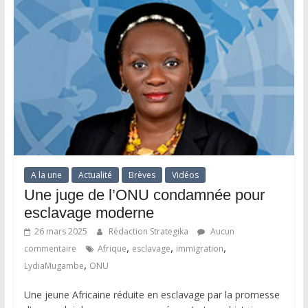
A la une
Actualité
Brèves
Vidéos
Une juge de l’ONU condamnée pour
esclavage moderne
26 mars 2025
Rédaction Strategika
Aucun
,
,
,
commentaire
Afrique
esclavage
immigration
,
LydiaMugambe
ONU
Une jeune Africaine réduite en esclavage par la promesse