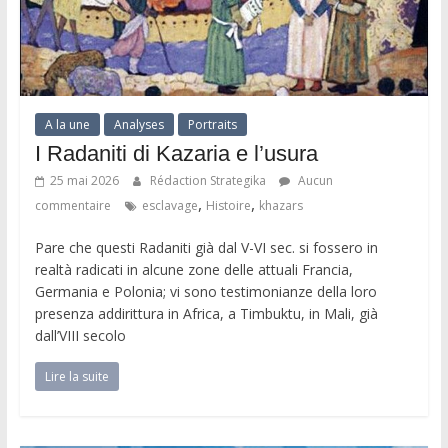
A la une
Analyses
Portraits
I Radaniti di Kazaria e l’usura
25 mai 2026
Rédaction Strategika
Aucun
,
,
commentaire
esclavage
Histoire
khazars
Pare che questi Radaniti già dal V-VI sec. si fossero in
realtà radicati in alcune zone delle attuali Francia,
Germania e Polonia; vi sono testimonianze della loro
presenza addirittura in Africa, a Timbuktu, in Mali, già
dall’VIII secolo
Lire la suite