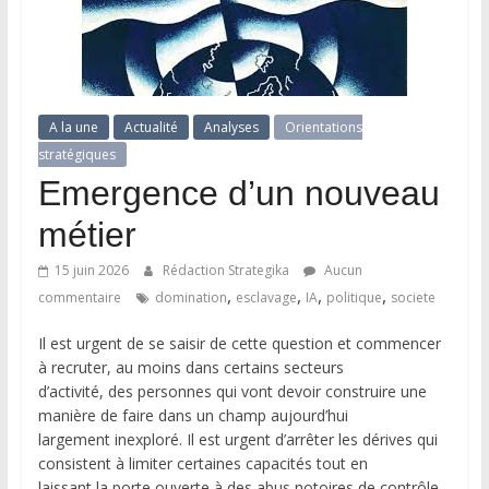
A la une
Actualité
Analyses
Orientations
stratégiques
Emergence d’un nouveau
métier
15 juin 2026
Rédaction Strategika
Aucun
,
,
,
,
commentaire
domination
esclavage
IA
politique
societe
Il est urgent de se saisir de cette question et commencer
à recruter, au moins dans certains secteurs
d’activité, des personnes qui vont devoir construire une
manière de faire dans un champ aujourd’hui
largement inexploré. Il est urgent d’arrêter les dérives qui
consistent à limiter certaines capacités tout en
laissant la porte ouverte à des abus notoires de contrôle