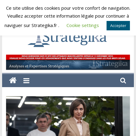
Skip
Ce site utilise des cookies pour votre confort de navigation.
lundi, août 10, 2026
to
Veuillez accepter cette information légale pour continuer à
content
naviguer sur Strategika.fr .
Cookie settings
Accepter
Strategika
Expertise
et
Analyses
géostratégiques