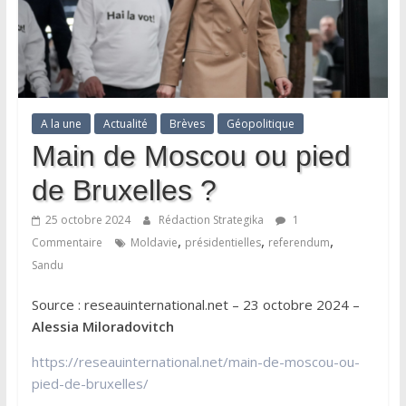
A la une
Actualité
Brèves
Géopolitique
Main de Moscou ou pied
de Bruxelles ?
25 octobre 2024
Rédaction Strategika
1
,
,
,
Commentaire
Moldavie
présidentielles
referendum
Sandu
Source : reseauinternational.net – 23 octobre 2024 –
Alessia Miloradovitch
https://reseauinternational.net/main-de-moscou-ou-
pied-de-bruxelles/