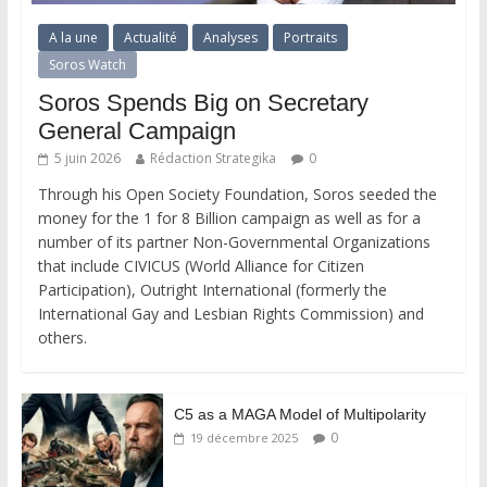
A la une
Actualité
Analyses
Portraits
Soros Watch
Soros Spends Big on Secretary
General Campaign
5 juin 2026
Rédaction Strategika
0
Through his Open Society Foundation, Soros seeded the
money for the 1 for 8 Billion campaign as well as for a
number of its partner Non-Governmental Organizations
that include CIVICUS (World Alliance for Citizen
Participation), Outright International (formerly the
International Gay and Lesbian Rights Commission) and
others.
C5 as a MAGA Model of Multipolarity
0
19 décembre 2025