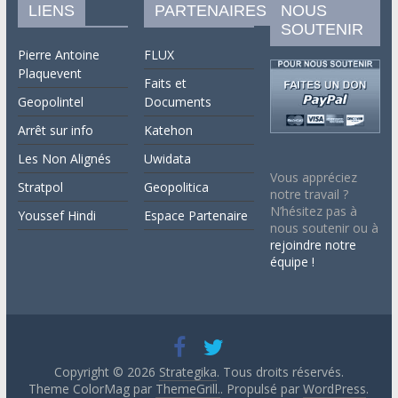
LIENS
PARTENAIRES
NOUS
SOUTENIR
Pierre Antoine
FLUX
Plaquevent
Faits et
Geopolintel
Documents
Arrêt sur info
Katehon
Les Non Alignés
Uwidata
Vous appréciez
Stratpol
Geopolitica
notre travail ?
N’hésitez pas à
Youssef Hindi
Espace Partenaire
nous soutenir ou à
rejoindre notre
équipe !
Copyright © 2026
Strategika
. Tous droits réservés.
Theme ColorMag par
ThemeGrill.
. Propulsé par
WordPress
.