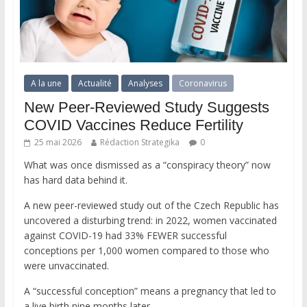
A la une
Actualité
Analyses
Coronavirus
New Peer-Reviewed Study Suggests
COVID Vaccines Reduce Fertility
25 mai 2026
Rédaction Strategika
0
What was once dismissed as a “conspiracy theory” now
has hard data behind it.
A new peer-reviewed study out of the Czech Republic has
uncovered a disturbing trend: in 2022, women vaccinated
against COVID-19 had 33% FEWER successful
conceptions per 1,000 women compared to those who
were unvaccinated.
A “successful conception” means a pregnancy that led to
a live birth nine months later.