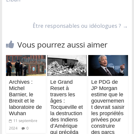
Être responsables ou idéologues ?
→
Vous pourrez aussi aimer
Archives :
Le Grand
Le PDG de
Michel
Reset à
JP Morgan
Barnier, le
travers les
estime que le
Brexit et le
âges :
gouvernemen
laboratoire de
Tocqueville et
t devrait saisir
Wuhan
la destruction
les propriétés
des Indiens
privées pour
11 septembre
d’Amérique
construire
2024
0
qui précéda
des parcs