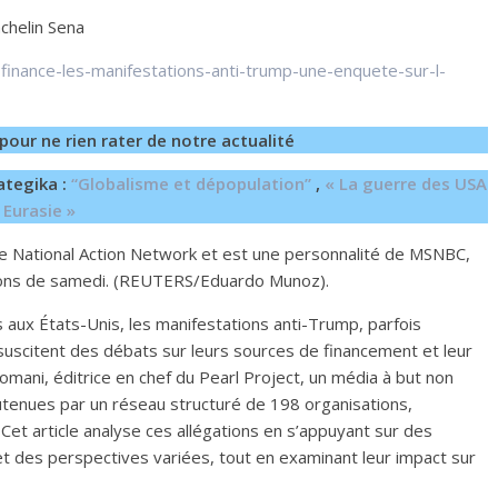
achelin Sena
-finance-les-manifestations-anti-trump-une-enquete-sur-l-
pour ne rien rater de notre actualité
ategika :
“Globalisme et dépopulation”
,
« La guerre des USA
 Eurasie »
ge le National Action Network et est une personnalité de MSNBC,
ations de samedi. (REUTERS/Eduardo Munoz).
 aux États-Unis, les manifestations anti-Trump, parfois
 suscitent des débats sur leurs sources de financement et leur
ani, éditrice en chef du Pearl Project, un média à but non
utenues par un réseau structuré de 198 organisations,
Cet article analyse ces allégations en s’appuyant sur des
t des perspectives variées, tout en examinant leur impact sur