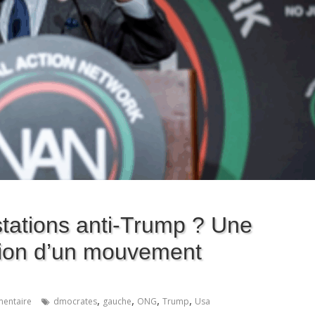
stations anti-Trump ? Une
ation d’un mouvement
,
,
,
,
entaire
dmocrates
gauche
ONG
Trump
Usa