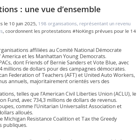
tions : une vue d’ensemble
s le 10 juin 2025,
198 organisations, représentant un revenu
rs
, coordonnent les protestations #NoKings prévues pour le 14
organisations affiliées au Comité National Démocrate
f America et les Manhattan Young Democrats.
 PACs, dont Friends of Bernie Sanders et Vote Blue, avec
4 millions de dollars pour des campagnes démocrates.
ican Federation of Teachers (AFT) et United Auto Workers,
enus annuels, majoritairement orientés vers des
tions, telles que l’American Civil Liberties Union (ACLU), le
on Fund, avec 734,3 millions de dollars de revenus.
oupes, comme l’Unitarian Universalist Association et
ollars alloués.
 Michigan Resistance Coalition et Tax the Greedy
as publiques.