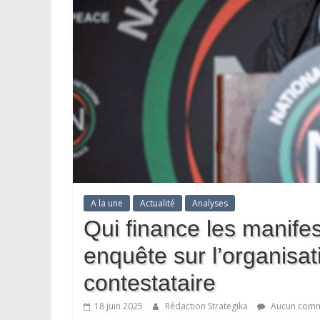
A la une
Actualité
Analyses
Qui finance les manife
enquête sur l’organis
contestataire
18 juin 2025
Rédaction Strategika
Aucun comm