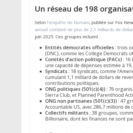
Un réseau de 198 organisa
Selon
l’enquête de Nomani
, publiée sur Fox New
annuel combiné de plus de 2,1 milliards de dolla
juin 2025. Ces groupes incluent :
Entités démocrates officielles
: trois 
(DNC), comme les College Democrats o
Comités d’action politique (PACs)
: 16
une capacité de dépenses estimée à 19,
Syndicats
: 18 syndicats, comme l’Amer
cumulant 1,1 milliard de dollars de rev
contributions politiques.
ONG politiques (501(c)(4))
: 76 organisa
Sierra Club, et Planned Parenthood Acti
ONG non partisanes (501(c)(3))
: 47 gr
Accountable US, avec 286,7 millions de d
Collectifs militants
: 38 groupes, comme
Billionaire, dont les finances ne sont p