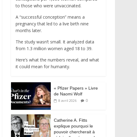
to those who were unvaccinated.
A “successful conception” means a
pregnancy that led to a live birth nine
months later.
The study wasn’t small. It analyzed data
from 1.3 million women aged 18 to 39.
Here’s what the numbers reveal, and what
it could mean for humanity.
« Pfizer Papers » Livre
de Naomi Wolf
0
8 avril 2026
Catherine A. Fitts
explique pourquoi le
pouvoir chercherait à