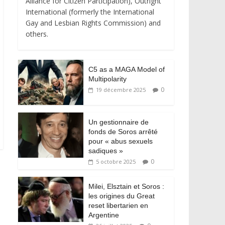
Alliance for Citizen Participation), Outright
International (formerly the International
Gay and Lesbian Rights Commission) and
others.
C5 as a MAGA Model of
Multipolarity
0
19 décembre 2025
Un gestionnaire de
fonds de Soros arrêté
pour « abus sexuels
sadiques »
0
5 octobre 2025
Milei, Elsztain et Soros :
les origines du Great
reset libertarien en
Argentine