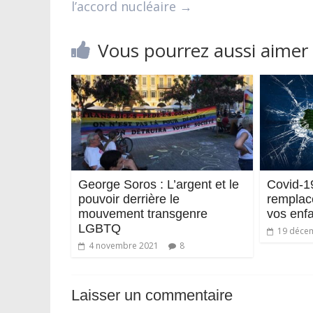
l’accord nucléaire
→
Vous pourrez aussi aimer
George Soros : L’argent et le
Covid-19
pouvoir derrière le
remplace
mouvement transgenre
vos enf
LGBTQ
19 déce
4 novembre 2021
8
Laisser un commentaire