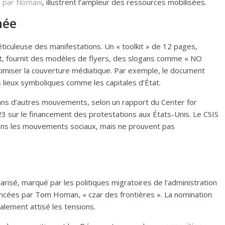
u par Nomani
, illustrent l’ampleur des ressources mobilisées.
née
ticuleuse des manifestations. Un « toolkit » de 12 pages,
nt, fournit des modèles de flyers, des slogans comme « NO
imiser la couverture médiatique. Par exemple, le document
ieux symboliques comme les capitales d’État.
ans d’autres mouvements, selon un rapport du Center for
023 sur le financement des protestations aux États-Unis. Le CSIS
dans les mouvements sociaux, mais ne prouvent pas
arisé, marqué par les politiques migratoires de l’administration
cées par Tom Homan, « czar des frontières ». La nomination
ement attisé les tensions.