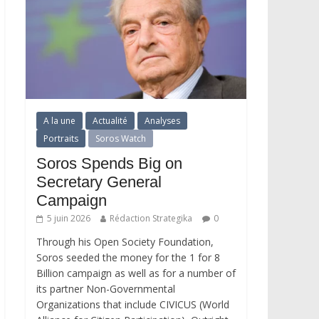
A la une
Actualité
Analyses
Portraits
Soros Watch
Soros Spends Big on
Secretary General
Campaign
5 juin 2026
Rédaction Strategika
0
Through his Open Society Foundation,
Soros seeded the money for the 1 for 8
Billion campaign as well as for a number of
its partner Non-Governmental
Organizations that include CIVICUS (World