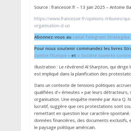
Source : francesoir.fr – 13 juin 2025 – Antoine B
https://www.francesoir.fr/opinions-tribunes/qui
organisation-d-un
Abonnez-vous au
canal Telegram Strategika
Pour nous soutenir commandez les livres Str
contre l’Europe »
et
« Société ouverte contre
Illustration : Le révérend Al Sharpton, qui diri
est impliqué dans la planification des protest
Dans un contexte de tensions politiques accrues
qualifiées d’« émeutes » par leurs détracteurs,
organisation. Une enquête menée par Asra Q. Nom
lucratif, suggère que ces protestations sont so
remettant en question leur caractère spontané. 
données financières, des documents exclusifs, e
le paysage politique américain.