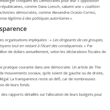
nberger critiquent les Démocrates pour leur «
opposition
 républicaines, comme Dana Loesch, saluent une «
coalition
activistes démocrates, comme Alexandria Ocasio-Cortez,
nse légitime à des politiques autoritaires
».
nsparence
les organisations impliquées : «
Les dirigeants de ces groupes,
citoyens tout en restant à l’écart des conséquences.
» Par
ion de dollars annuellement, selon les déclarations fiscales de
e pratique courante dans une démocratie. Un article de The
 de mouvements sociaux, qu’ils soient de gauche ou de droite,
légal. La transparence reste un défi, car de nombreuses
ise de leurs fonds.
 des rapports détaillés sur l’allocation de leurs budgets pour