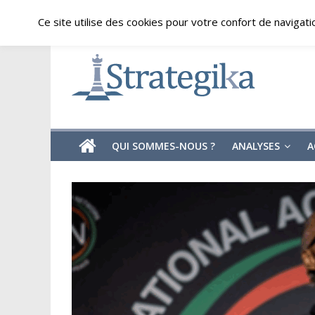
Skip
dimanche, août 9, 2026
Ce site utilise des cookies pour votre confort de navigati
to
content
Strategika
Expertise
et
Analyses
géostratégiques
QUI SOMMES-NOUS ?
ANALYSES
A