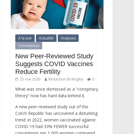
A la une
Actualité
Analyses
Coronavirus
New Peer-Reviewed Study
Suggests COVID Vaccines
Reduce Fertility
25 mai 2026
Rédaction Strategika
0
What was once dismissed as a “conspiracy
theory” now has hard data behind it.
A new peer-reviewed study out of the
Czech Republic has uncovered a disturbing
trend: in 2022, women vaccinated against
COVID-19 had 33% FEWER successful
conceptions per 1,000 women compared